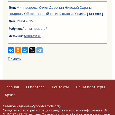
Минприроды
Отчет
Доронин Николай
Охрана
Теги:
природы
Общественный совет
Экология
Свалка
[ Все теги ]
24.04.2025
Дата:
Лента новостей
Рубрики:
fedpress.ru
Источник:
Печать
Главная
О портале
Контакты
Наши партнёры
Архив
Сетевое издание «Vybor-Naroda.org».
Свидетельство о регистрации средства массовой информации ЭЛ
№ ФС 77 - 72128, выдано Федеральной службой по надзору в сфере