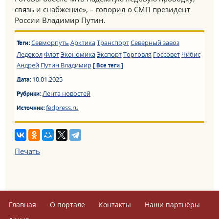
связь и снабжение», – говорил о СМП президент
России Владимир Путин.
Севморпуть
Арктика
Транспорт
Северный завоз
Теги:
Ледокол
Флот
Экономика
Экспорт
Торговля
Госсовет
Чибис
Андрей
Путин Владимир
[ Все теги ]
10.01.2025
Дата:
Лента новостей
Рубрики:
fedpress.ru
Источник:
Печать
Главная
О портале
Контакты
Наши партнёры