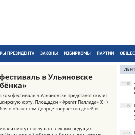
РЫ ПРЕЗИДЕНТА
ЗАКОНЫ
ИЗБИРКОМЫ
ПАРТИИ
ОБЩЕС
ЛЕН
фестиваль в Ульяновске
ебёнка»
14:45
ском фестивале в Ульяновске представят скелет
кирскую юрту. Площадки «Фрегат Паллада» (0+)
14:35
ября в областном Дворце творчества детей и
иваля смогут послушать лекции ведущих
14:23