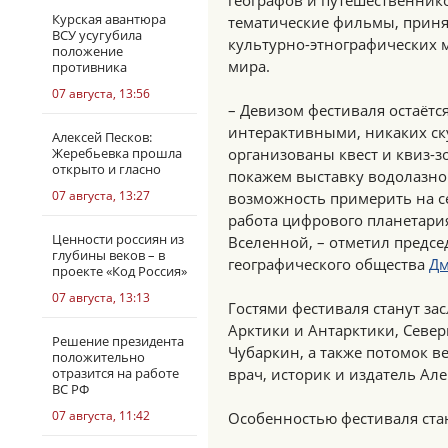
географов и путешественнико
Курская авантюра
тематические фильмы, принят
ВСУ усугубила
культурно-этнографических 
положение
мира.
противника
07 августа, 13:56
– Девизом фестиваля остаётс
интерактивными, никаких ск
Алексей Песков:
Жеребьевка прошла
организованы квест и квиз-з
открыто и гласно
покажем выставку водолазног
07 августа, 13:27
возможность примерить на се
работа цифрового планетария
Ценности россиян из
Вселенной, – отметил предсе
глубины веков – в
географического общества
Дм
проекте «Код Россия»
07 августа, 13:13
Гостями фестиваля станут з
Арктики и Антарктики, Север
Решение президента
Чубаркин, а также потомок в
положительно
отразится на работе
врач, историк и издатель Ал
ВС РФ
07 августа, 11:42
Особенностью фестиваля ста