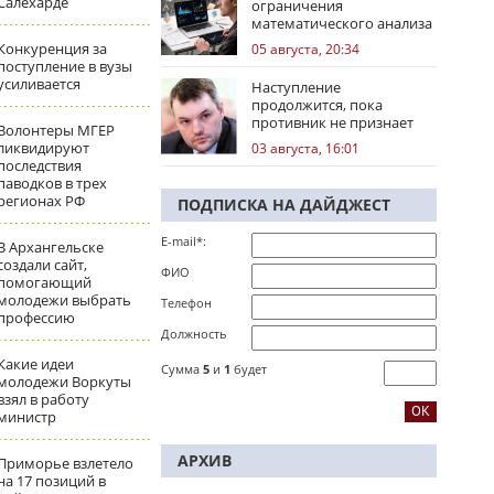
Салехарде
ограничения
математического анализа
избирательных кампаний
Конкуренция за
05 августа, 20:34
поступление в вузы
усиливается
Наступление
продолжится, пока
противник не признает
Волонтеры МГЕР
стратегическое
ликвидируют
03 августа, 16:01
поражение
последствия
паводков в трех
регионах РФ
ПОДПИСКА НА ДАЙДЖЕСТ
E-mail*:
В Архангельске
создали сайт,
ФИО
помогающий
молодежи выбрать
Телефон
профессию
Должность
Какие идеи
Сумма
5
и
1
будет
молодежи Воркуты
взял в работу
министр
АРХИВ
Приморье взлетело
на 17 позиций в