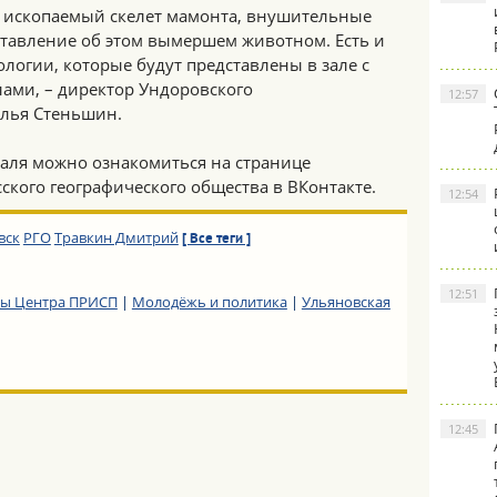
т ископаемый скелет мамонта, внушительные
ставление об этом вымершем животном. Есть и
ологии, которые будут представлены в зале с
ми, – директор Ундоровского
12:57
Илья Стеньшин.
аля можно ознакомиться на странице
ского географического общества в ВКонтакте.
12:54
вск
РГО
Травкин Дмитрий
[ Все теги ]
12:51
ты Центра ПРИСП
|
Молодёжь и политика
|
Ульяновская
12:45