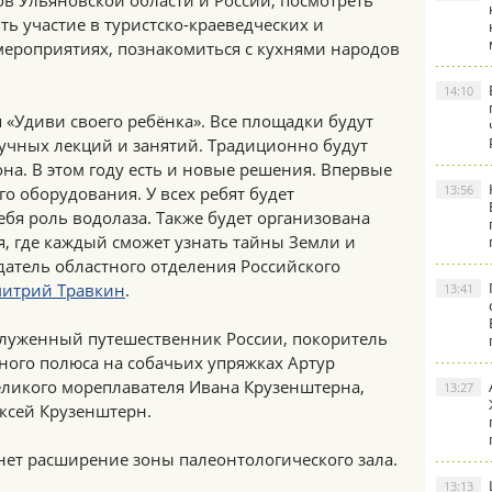
в Ульяновской области и России, посмотреть
ь участие в туристско-краеведческих и
мероприятиях, познакомиться с кухнями народов
14:10
я «Удиви своего ребёнка». Все площадки будут
учных лекций и занятий. Традиционно будут
она. В этом году есть и новые решения. Впервые
13:56
о оборудования. У всех ребят будет
бя роль водолаза. Также будет организована
, где каждый сможет узнать тайны Земли и
датель областного отделения Российского
итрий Травкин
.
13:41
аслуженный путешественник России, покоритель
ного полюса на собачьих упряжках Артур
еликого мореплавателя Ивана Крузенштерна,
13:27
ексей Крузенштерн.
нет расширение зоны палеонтологического зала.
13:13