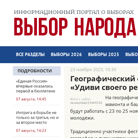
ВСЕ РАЗДЕЛЫ
ВЫБОРЫ 2026
ВЫБОРЫ 2025
ВЫБО
23 ноября 2023, 10:39
ПОДРОБНОСТИ
Географический 
«Единая Россия»
«Удиви своего р
впервые оказалась
первой в бюллетене
На географиче
07 августа, 14:45
Фото с сайта:
vk.com/club223469256
мамонта и баш
будут работать с 23 по 25 но
Интрига в борьбе не
только за третье, но и
молодёжи.
за второе место
07 августа, 14:23
Традиционно участники фест