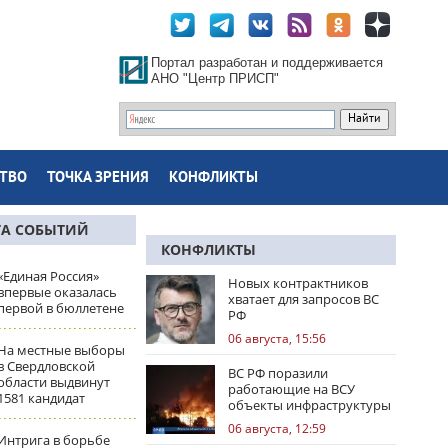
Портал разработан и поддерживается
АНО "Центр ПРИСП"
ТВО
ТОЧКА ЗРЕНИЯ
КОНФЛИКТЫ
ТА СОБЫТИЙ
КОНФЛИКТЫ
«Единая Россия»
Новых контрактников
впервые оказалась
хватает для запросов ВС
первой в бюллетене
РФ
06 августа, 15:56
На местные выборы
в Свердловской
ВС РФ поразили
области выдвинут
работающие на ВСУ
1581 кандидат
объекты инфраструктуры
и центры логистики
06 августа, 12:59
Интрига в борьбе