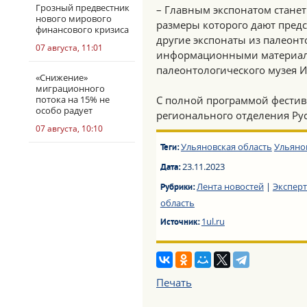
Грозный предвестник
– Главным экспонатом стане
нового мирового
размеры которого дают пред
финансового кризиса
другие экспонаты из палеонт
07 августа, 11:01
информационными материала
палеонтологического музея 
«Снижение»
миграционного
потока на 15% не
С полной программой фестив
особо радует
регионального отделения Рус
07 августа, 10:10
Ульяновская область
Ульяно
Теги:
23.11.2023
Дата:
Лента новостей
|
Экспер
Рубрики:
область
1ul.ru
Источник:
Печать