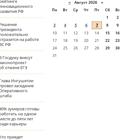
рейтинге
«
Август 2026 »
инновационного
Пн
Вт
Ср
Чт
Пт
Сб
Вс
развития РФ
1
2
Решение
3
4
5
6
7
8
9
президента
10
11
12
13
14
15
16
положительно
отразится на работе
17
18
19
20
21
22
23
ВС РФ
24
25
26
27
28
29
30
31
В Госдуму внесут
законопроект
об отмене ЕГЭ
Глава Ингушетии
провел заседание
Оперативного
штаба
40% зумеров готовы
работать на одном
месте до пяти лет
ради карьеры
Кто приедет