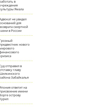
работать в
учреждения
культуры Ямала
Адвокат не увидел
оснований для
возврата смертной
казни в России
Грозный
предвестник нового
мирового
финансового
кризиса
Суд отправил в
отставку главу
Шилкинского
района Забайкалья
Япония ответит на
присвоение имени
Зорге острову
Курил