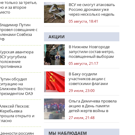
не только за третье,
ВСУ не смогут атаковать
но и за второе
Россию дронами уже
место
через несколько недель
05 августа, 18:41
Владимир Путин
провел совещание с
членами Совбеза
АКЦИИ
РФ
В Нижнем Новгороде
запустили состав метро,
Курская авантюра
посвященный выборам
ВСУ усугубила
положение
05 августа, 21:17
противника
В Баку осудили
участников акции с
Путин обсудил
советскими флагами
ситуацию на
Ближнем Востоке с
29 июля, 23:00
президентом ОАЭ
Ольга Демичева провела
акцию в День памяти
Алексей Песков:
детей-жертв войны в
Жеребьевка
Донбассе
прошла открыто и
27 июля, 21:48
гласно
МЫ НАБЛЮДАЕМ
Ценности россиян