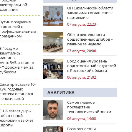
прошлой
электоральной
ОП Сахалинской области
кампании
заключила соглашение с
партиями о
Путин поздравил
сотрудничестве на
07 августа, 22:23
строителей с
выборах
профессиональным
Обзор деятельности
праздником
общественных штабов –
главное за неделю
В Госдуме
07 августа, 20:06
взмутились:
машины
Брод оценил уровень
«АвтоВАЗа» стоят в
подготовки наблюдателей
РФ дороже, чем за
в Ростовской области
рубежом
06 августа, 21:02
Даже при ставке 10-
12% годовых
АНАЛИТИКА
ипотека останется
непосильной
Самое главное
последствие
США латает дыры
технологической эпохи
собственной
06 августа, 14:08
экономики за счет
Европы
Возможности и