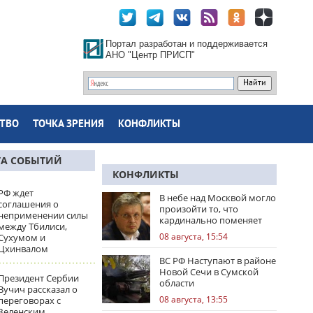
Портал разработан и поддерживается
АНО "Центр ПРИСП"
ТВО
ТОЧКА ЗРЕНИЯ
КОНФЛИКТЫ
ТА СОБЫТИЙ
КОНФЛИКТЫ
РФ ждет
В небе над Москвой могло
соглашения о
произойти то, что
неприменении силы
кардинально поменяет
между Тбилиси,
правила игры
08 августа, 15:54
Сухумом и
Цхинвалом
ВС РФ Наступают в районе
Новой Сечи в Сумской
Президент Сербии
области
Вучич рассказал о
08 августа, 13:55
переговорах с
Зеленским