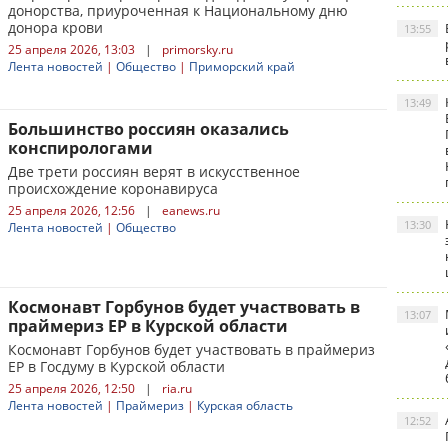
донорства, приуроченная к Национальному дню
донора крови
13:55
25 апреля 2026, 13:03
|
primorsky.ru
Лента новостей
|
Общество
|
Приморский край
13:49
Большинство россиян оказались
конспирологами
Две трети россиян верят в искусственное
происхождение коронавируса
25 апреля 2026, 12:56
|
eanews.ru
13:30
Лента новостей
|
Общество
Космонавт Горбунов будет участвовать в
13:07
праймериз ЕР в Курской области
Космонавт Горбунов будет участвовать в праймериз
ЕР в Госдуму в Курской области
25 апреля 2026, 12:50
|
ria.ru
Лента новостей
|
Праймериз
|
Курская область
12:52