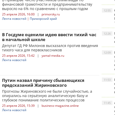
финансовой грамотности и предпринимательству
выросло на 6% по сравнению с прошлым годом
12:55
25 апреля 2026, 16:00
|
primorsky.ru
Лента новостей
|
Приморский край
12:26
В Госдуме оценили идею ввести тихий час
в начальной школе
Депутат ГД РФ Милонов высказался против введения
тихого часа для первоклассников
12:09
25 апреля 2026, 15:42
|
yamal-media.ru
Лента новостей
Путин назвал причину сбывающихся
11:53
предсказаний Жириновского
Прогнозы Жириновского не были случайностью, а
опирались на серьёзную аналитическую базу и
глубокое понимание политических процессов
11:45
25 апреля 2026, 15:39
|
business-magazine.online
Лента новостей