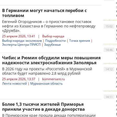
В Германии могут начаться перебои с
топливом
Евгений Огородников – о приостановке поставок
нефти из Казахстана в Германию по нефтепроводу
15:02
«Дружба».
25 апреля 2026, 13:41
|
Выбор народа
Выбор народа: эксклюзив
|
Подробности
|
Точка зрения
|
Эксперты Центра ПРИСП
|
Зарубежье
14:46
Чибис и Рюмин обсудили меры повышения
надежности электроснабжения Заполярья
В 2026 году на проекты «Россетей» в Мурманской
14:12
области будет направлено 2,8 млрд рублей
25 апреля 2026, 13:37
|
kommersant.ru
Лента новостей
|
Мурманская область
14:11
Более 1,3 тысячи жителей Приморья
приняли участие в декаде донорства
В Приморском крае прошла декада популяризации