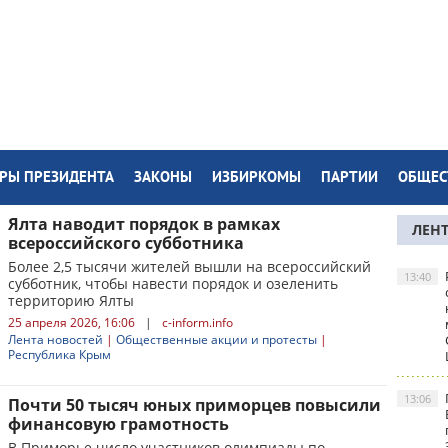
РЫ ПРЕЗИДЕНТА
ЗАКОНЫ
ИЗБИРКОМЫ
ПАРТИИ
ОБЩЕС
Ялта наводит порядок в рамках
ЛЕН
всероссийского субботника
Более 2,5 тысячи жителей вышли на всероссийский
13:40
субботник, чтобы навести порядок и озеленить
территорию Ялты
25 апреля 2026, 16:06
|
c-inform.info
Лента новостей
|
Общественные акции и протесты
|
Республика Крым
13:06
Почти 50 тысяч юных приморцев повысили
финансовую грамотность
В Приморье число участников олимпиады по