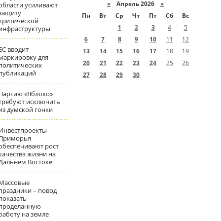
«
Апрель 2026
»
области усиливают
защиту
Пн
Вт
Ср
Чт
Пт
Сб
Вс
критической
1
2
3
4
5
инфраструктуры
6
7
8
9
10
11
12
ЕС вводит
13
14
15
16
17
18
19
маркировку для
20
21
22
23
24
25
26
политических
публикаций
27
28
29
30
Партию «Яблоко»
требуют исключить
из думской гонки
Инвестпроекты
Приморья
обеспечивают рост
качества жизни на
Дальнем Востоке
Массовые
праздники – повод
показать
проделанную
работу на земле