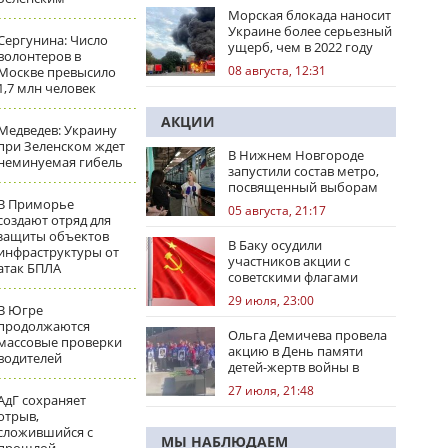
Морская блокада наносит
Украине более серьезный
Сергунина: Число
ущерб, чем в 2022 году
волонтеров в
08 августа, 12:31
Москве превысило
1,7 млн человек
АКЦИИ
Медведев: Украину
при Зеленском ждет
В Нижнем Новгороде
неминуемая гибель
запустили состав метро,
посвященный выборам
В Приморье
05 августа, 21:17
создают отряд для
защиты объектов
В Баку осудили
инфраструктуры от
участников акции с
атак БПЛА
советскими флагами
29 июля, 23:00
В Югре
продолжаются
Ольга Демичева провела
массовые проверки
акцию в День памяти
водителей
детей-жертв войны в
Донбассе
27 июля, 21:48
АдГ сохраняет
отрыв,
сложившийся с
МЫ НАБЛЮДАЕМ