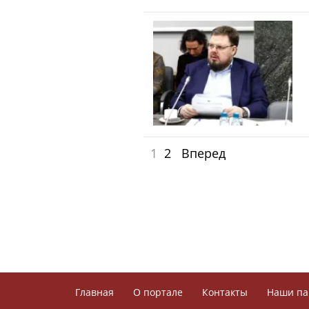
1
2
Вперед
Главная
О портале
Контакты
Наши па