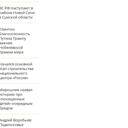
ВС РФ Наступают в
районе Новой Сечи
в Сумской области
Клинтон:
Благосклонность
Путина Трампу
важнее
Нобелевской
премии мира
Начался основной
этап строительства
национального
центра «Россия»
Мирошник назвал
историю про
«похищенных
детей» очередным
бредом
Андрей Воробьев:
Подмосковье