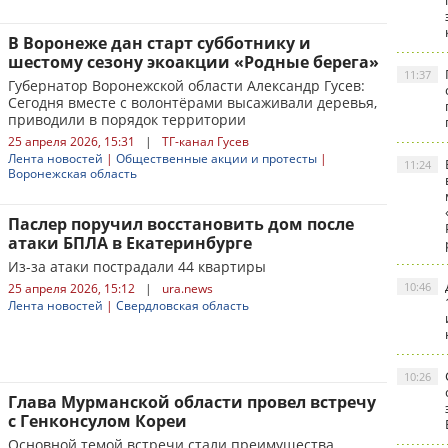
В Воронеже дан старт субботнику и
шестому сезону экоакции «Родные берега»
11:37
Губернатор Воронежской области Александр Гусев:
Сегодня вместе с волонтёрами высаживали деревья,
приводили в порядок территории
25 апреля 2026, 15:31
|
ТГ-канал Гусев
Лента новостей
|
Общественные акции и протесты
|
11:24
Воронежская область
Паслер поручил восстановить дом после
атаки БПЛА в Екатеринбурге
Из-за атаки пострадали 44 квартиры
10:46
25 апреля 2026, 15:12
|
ura.news
Лента новостей
|
Свердловская область
10:26
Глава Мурманской области провел встречу
с Генконсулом Кореи
Основной темой встречи стали преимущества