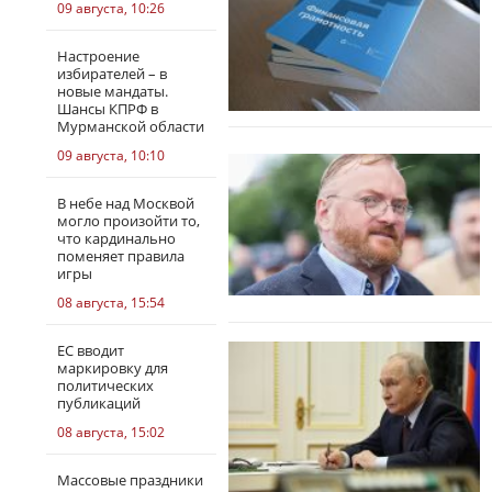
09 августа, 10:26
Настроение
избирателей – в
новые мандаты.
Шансы КПРФ в
Мурманской области
09 августа, 10:10
В небе над Москвой
могло произойти то,
что кардинально
поменяет правила
игры
08 августа, 15:54
ЕС вводит
маркировку для
политических
публикаций
08 августа, 15:02
Массовые праздники