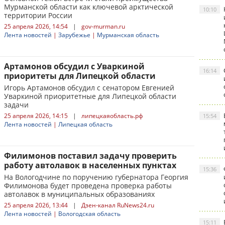
Мурманской области как ключевой арктической
10:10
территории России
25 апреля 2026, 14:54
|
gov-murman.ru
Лента новостей
|
Зарубежье
|
Мурманская область
Артамонов обсудил с Уваркиной
16:14
приоритеты для Липецкой области
Игорь Артамонов обсудил с сенатором Евгенией
Уваркиной приоритетные для Липецкой области
задачи
25 апреля 2026, 14:15
|
липецкаяобласть.рф
15:54
Лента новостей
|
Липецкая область
Филимонов поставил задачу проверить
работу автолавок в населенных пунктах
15:36
На Вологодчине по поручению губернатора Георгия
Филимонова будет проведена проверка работы
автолавок в муниципальных образованиях
25 апреля 2026, 13:44
|
Дзен-канал RuNews24.ru
Лента новостей
|
Вологодская область
15:11