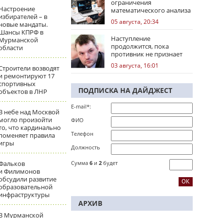
ограничения
Настроение
математического анализа
избирателей – в
избирательных кампаний
05 августа, 20:34
новые мандаты.
Шансы КПРФ в
Наступление
Мурманской
продолжится, пока
области
противник не признает
стратегическое
03 августа, 16:01
Строители возводят
поражение
и ремонтируют 17
спортивных
ПОДПИСКА НА ДАЙДЖЕСТ
объектов в ЛНР
E-mail*:
В небе над Москвой
могло произойти
ФИО
то, что кардинально
Телефон
поменяет правила
игры
Должность
Фальков
Сумма
6
и
2
будет
и Филимонов
обсудили развитие
образовательной
инфраструктуры
АРХИВ
В Мурманской