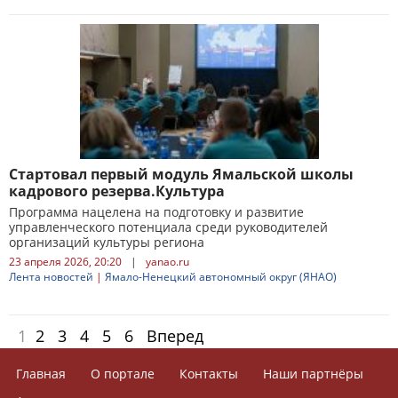
Стартовал первый модуль Ямальской школы
кадрового резерва.Культура
Программа нацелена на подготовку и развитие
управленческого потенциала среди руководителей
организаций культуры региона
23 апреля 2026, 20:20
|
yanao.ru
Лента новостей
|
Ямало-Ненецкий автономный округ (ЯНАО)
1
2
3
4
5
6
Вперед
Главная
О портале
Контакты
Наши партнёры