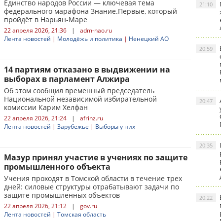
Единство народов России — ключевая тема
21:10
федерального марафона Знание.Первые, который
пройдёт в Нарьян-Маре
22 апреля 2026, 21:36
|
adm-nao.ru
Лента новостей
|
Молодёжь и политика
|
Ненецкий АО
20:59
14 партиям отказано в выдвижении на
выборах в парламент Алжира
Об этом сообщил временный председатель
Национальной независимой избирательной
20:47
комиссии Карим Хелфан
22 апреля 2026, 21:24
|
afrinz.ru
Лента новостей
|
Зарубежье
|
Выборы у них
20:35
Мазур принял участие в учениях по защите
промышленного объекта
Учения проходят в Томской области в течение трех
дней: силовые структуры отрабатывают задачи по
защите промышленных объектов
20:22
22 апреля 2026, 21:12
|
gov.ru
Лента новостей
|
Томская область