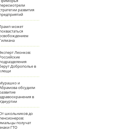
Приморья
пересмотрели
стратегии развития
предприятий
Трамп может
похвастаться
освобождением
Гилмана
Эксперт Леонков:
Российские
подразделения
берут Доброполье в
клещи
Мурашко и
Абрамова обсудили
развитие
здравоохранения в
Удмуртии
От школьников до
пенсионеров:
ямальцы получат
знаки ГТО