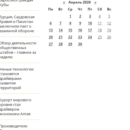
Евросоюз граждан
«
Апрель 2026
»
Кубы
Пн
Вт
Ср
Чт
Пт
Сб
Вс
1
2
3
4
5
Турция, Саудовская
Аравия и Пакистан
6
7
8
9
10
11
12
заключили пакт о
13
14
15
16
17
18
19
взаимной обороне
20
21
22
23
24
25
26
Обзор деятельности
27
28
29
30
общественных
штабов – главное за
неделю
Умные технологии
становятся
драйверами
развития
территорий
Курорт мирового
уровня стал
драйвером
экономики Алтая
Производители