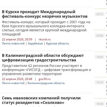
В Курске проходит Международный
20:12
фестиваль-конкурс незрячих музыкантов
Фестиваль-конкурс, который проходит с 2001 года на
базе Курского музыкального колледжа-интерната
слепых, сегодня является крупной международной
площадкой
20:06
22 апреля 2026, 20:59
|
rkursk.ru
Лента новостей
|
Зарубежье
|
Курская область
В Калининградской области обсуждают
19:50
цифровизацию градостроительства
Представители 62 регионов России участвуют в
конференции «ГИСОГД – цифровая трансформация и
управление развитием территории
22 апреля 2026, 20:48
|
gov39.ru
19:16
Лента новостей
|
Калининградская область
Семь ивановских компаний получили
статус резидентов «Сколково»
19:04