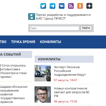
Портал разработан и поддерживается
АНО "Центр ПРИСП"
ТВО
ТОЧКА ЗРЕНИЯ
КОНФЛИКТЫ
ТА СОБЫТИЙ
КОНФЛИКТЫ
В Сочи открылась
Эксперт Леонков:
фотовыставка
Российские
«Посмотри в глаза
подразделения берут
героям»
Доброполье в клещи
07 августа, 18:47
Шадаев обозначил
Новых контрактников
направления
хватает для запросов ВС
развития
РФ
государственных
06 августа, 15:56
сервисов