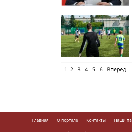
1
2
3
4
5
6
Вперед
Главная
О портале
Контакты
Наши па