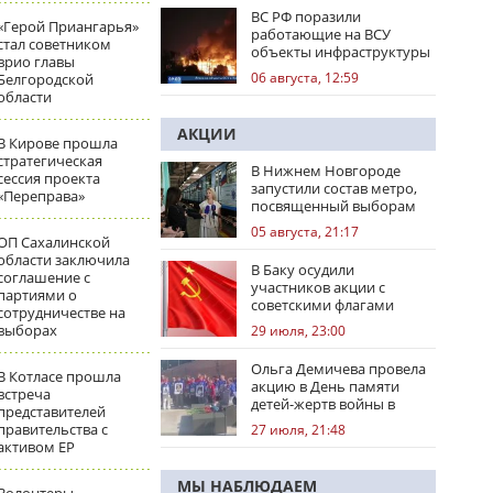
ВС РФ поразили
«Герой Приангарья»
работающие на ВСУ
стал советником
объекты инфраструктуры
врио главы
и центры логистики
06 августа, 12:59
Белгородской
области
АКЦИИ
В Кирове прошла
стратегическая
В Нижнем Новгороде
сессия проекта
запустили состав метро,
«Переправа»
посвященный выборам
05 августа, 21:17
ОП Сахалинской
области заключила
В Баку осудили
соглашение с
участников акции с
партиями о
советскими флагами
сотрудничестве на
выборах
29 июля, 23:00
Ольга Демичева провела
В Котласе прошла
акцию в День памяти
встреча
детей-жертв войны в
представителей
Донбассе
правительства с
27 июля, 21:48
активом ЕР
МЫ НАБЛЮДАЕМ