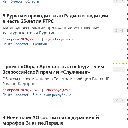
21:57
Челябинская область
В Бурятии проходит этап Радиоэкспедиции
в честь 25-летия РТРС
Маршрут экспедиции проложен через знаковые
21:46
культурные точки Бурятии
22 апреля 2026, 22:00
|
egov-buryatia.ru
Лента новостей
|
Бурятия
Проект «Образ Аргуна» стал победителем
21:35
Всероссийской премии «Служение»
Об этом в своем канале в Телеграм сообщил Глава ЧР
Рамзан Кадыров
22 апреля 2026, 21:48
|
chechnya.gov.ru
Лента новостей
|
Чеченская республика
21:22
В Ненецком АО состоится федеральный
марафон Знание.Первые