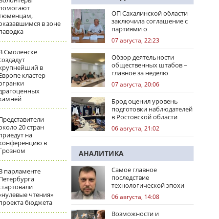
Волонтеры
помогают
ОП Сахалинской области
тюменцам,
заключила соглашение с
оказавшимся в зоне
партиями о
паводка
сотрудничестве на
07 августа, 22:23
выборах
В Смоленске
Обзор деятельности
создадут
общественных штабов –
крупнейший в
главное за неделю
Европе кластер
огранки
07 августа, 20:06
драгоценных
камней
Брод оценил уровень
подготовки наблюдателей
в Ростовской области
Представители
около 20 стран
06 августа, 21:02
приедут на
конференцию в
Грозном
АНАЛИТИКА
Самое главное
В парламенте
последствие
Петербурга
технологической эпохи
стартовали
«нулевые чтения»
06 августа, 14:08
проекта бюджета
Возможности и