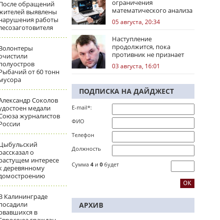
ограничения
После обращений
математического анализа
жителей выявлены
избирательных кампаний
нарушения работы
05 августа, 20:34
лесозаготовителя
Наступление
продолжится, пока
Волонтеры
противник не признает
очистили
стратегическое
полуостров
03 августа, 16:01
поражение
Рыбачий от 60 тонн
мусора
ПОДПИСКА НА ДАЙДЖЕСТ
Александр Соколов
удостоен медали
E-mail*:
Союза журналистов
ФИО
России
Телефон
Цыбульский
Должность
рассказал о
растущем интересе
Сумма
4
и
0
будет
к деревянному
домостроению
В Калининграде
посадили
АРХИВ
рвавшихся в