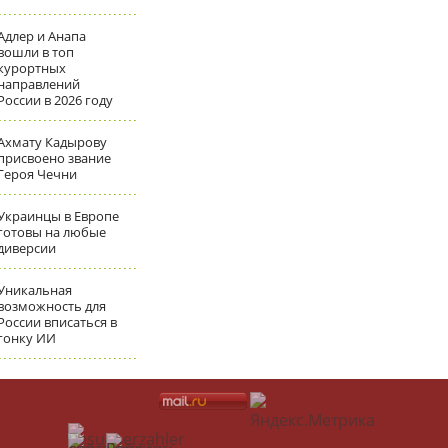
Адлер и Анапа
вошли в топ
курортных
направлений
России в 2026 году
Ахмату Кадырову
присвоено звание
Героя Чечни
Украинцы в Европе
готовы на любые
диверсии
Уникальная
возможность для
России вписаться в
гонку ИИ