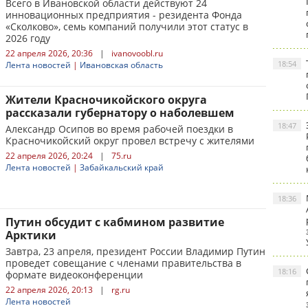
Всего в Ивановской области действуют 24
инновационных предприятия - резидента Фонда
«Сколково», семь компаний получили этот статус в
2026 году
22 апреля 2026, 20:36
|
ivanovoobl.ru
18:54
Лента новостей
|
Ивановская область
Жители Красночикойского округа
рассказали губернатору о наболевшем
18:47
Александр Осипов во время рабочей поездки в
Красночикойский округ провел встречу с жителями
22 апреля 2026, 20:24
|
75.ru
Лента новостей
|
Забайкальский край
18:36
Путин обсудит с кабмином развитие
Арктики
Завтра, 23 апреля, президент России Владимир Путин
проведет совещание с членами правительства в
18:16
формате видеоконференции
22 апреля 2026, 20:13
|
rg.ru
Лента новостей