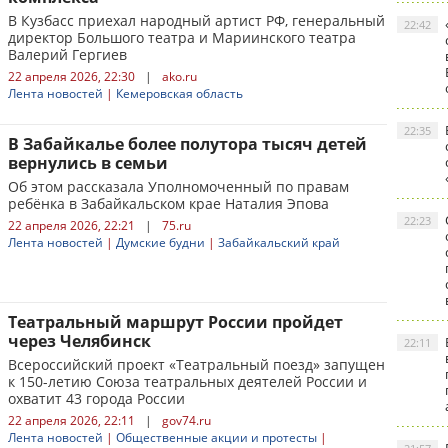
В Кузбасс приехал народный артист РФ, генеральный
22:42
директор Большого театра и Мариинского театра
Валерий Гергиев
22 апреля 2026, 22:30
|
ako.ru
Лента новостей
|
Кемеровская область
22:35
В Забайкалье более полутора тысяч детей
вернулись в семьи
Об этом рассказала Уполномоченный по правам
ребёнка в Забайкальском крае Наталия Эпова
22:23
22 апреля 2026, 22:21
|
75.ru
Лента новостей
|
Думские будни
|
Забайкальский край
Театральный маршрут России пройдет
через Челябинск
22:11
Всероссийский проект «Театральный поезд» запущен
к 150-летию Союза театральных деятелей России и
охватит 43 города России
22 апреля 2026, 22:11
|
gov74.ru
Лента новостей
|
Общественные акции и протесты
|