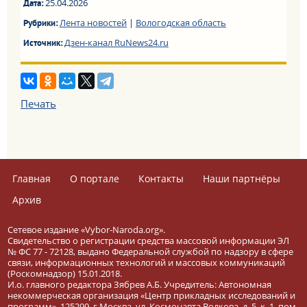
25.04.2026
Дата:
Лента новостей
|
Вологодская область
Рубрики:
Дзен-канал RuNews24.ru
Источник:
Печать
Главная
О портале
Контакты
Наши партнёры
Архив
Сетевое издание «Vybor-Naroda.org».
Свидетельство о регистрации средства массовой информации ЭЛ
№ ФС 77 - 72128, выдано Федеральной службой по надзору в сфере
связи, информационных технологий и массовых коммуникаций
(Роскомнадзор) 15.01.2018.
И.о. главного редактора Зябрев А.Б. Учредитель: Автономная
некоммерческая организация «Центр прикладных исследований и
программ». 125299, г.Москва, ул. Космонавта Волкова, д. 5, к. 1, пом.