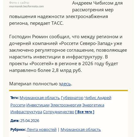
Андреем Чибисом для
Фото с сайта:
murmansk.bezformata.com
рассмотрения мер
повышения надежности электроснабжения
региона, передает ТАСС.
Господин Рюмин сообщил, что между регионом и
дочерней компанией «Россети Северо-Запад» уже
заключено регуляторное соглашение, позволяющее
нарастить инвестиции в инфраструктуру. В
проекты «Россетей» в регионе в 2026 году будет
направлено более 2,8 млрд руб.
Материал полностью з
десь
.
Мурманская область
Губернатор
Чибис Андрей
Теги:
Россети
Инвестиции
Электроэнергия
Энергетика
Инфраструктура
Сотрудничество
[ Все теги ]
25.04.2026
Дата:
Лента новостей
|
Мурманская область
Рубрики: