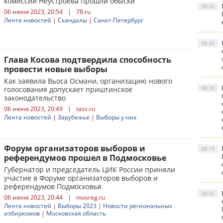
комиссии Неустроева прошли обыски
08:50
06 июня 2023, 20:54
|
78.ru
Лента новостей
|
Скандалы
|
Санкт-Петербург
08:43
Глава Косова подтвердила способность
провести новые выборы
Как заявила Вьоса Османи, организацию нового
08:30
голосования допускает приштинское
законодательство
06 июня 2023, 20:49
|
tass.ru
Лента новостей
|
Зарубежье
|
Выборы у них
Форум организаторов выборов и
08:19
референдумов прошел в Подмосковье
Губернатор и председатель ЦИК России приняли
участие в Форуме организаторов выборов и
референдумов Подмосковья
08:05
06 июня 2023, 20:44
|
mosreg.ru
Лента новостей
|
Выборы 2023
|
Новости региональных
избиркомов
|
Московская область