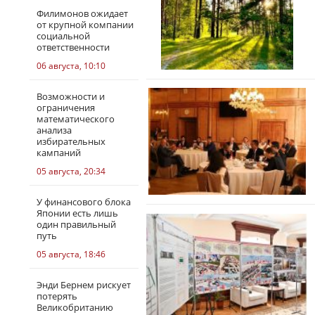
Филимонов ожидает
от крупной компании
социальной
ответственности
06 августа, 10:10
Возможности и
ограничения
математического
анализа
избирательных
кампаний
05 августа, 20:34
У финансового блока
Японии есть лишь
один правильный
путь
05 августа, 18:46
Энди Бернем рискует
потерять
Великобританию