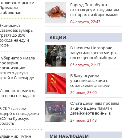
топливном рынке
Горсуд Петербурга
Приморья –
отказал двум кандидатам
стабильная
в спорах с избиркомами
04 августа, 22:43
Экономист
Сазанова: зумеры
тратят до 35%
АКЦИИ
дохода на еду и
кофе
В Нижнем Новгороде
запустили состав метро,
посвященный выборам
Губернатор Ямала
проверил
05 августа, 21:17
организацию
летнего досуга
В Баку осудили
детей в Салехарде
участников акции с
советскими флагами
Уголь экономится,
29 июля, 23:00
но цены не падают
Ольга Демичева провела
акцию в День памяти
В СКР назвали
детей-жертв войны в
ущерб от нападения
Донбассе
ВСУ на Курскую
27 июля, 21:48
область
МЫ НАБЛЮДАЕМ
Владимир Путин