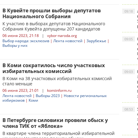
В Кувейте прошли выборы депутатов
09:18
Национального Собрания
К участию в выборах депутатов Национального
Собрания Кувейта допущены 207 кандидатов
06 июня 2023, 21:18
|
vybor-naroda.org
09:05
Выбор народа: эксклюзив
|
Лента новостей
|
Зарубежье
|
Выборы у них
В Коми сократилось число участковых
избирательных комиссий
09:03
В Коми на 38 участковых избирательных комиссий
стало меньше
06 июня 2023, 21:01
|
komiinform.ru
Лента новостей
|
Выборы 2023
|
Новости региональных
избиркомов
|
Коми
08:53
В Петербурге силовики провели обыск у
члена ТИК от «Яблока»
В квартире члена территориальной избирательной