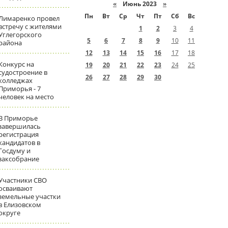
«
Июнь 2023
»
Пн
Вт
Ср
Чт
Пт
Сб
Вс
Лимаренко провел
встречу с жителями
1
2
3
4
Углегорского
5
6
7
8
9
10
11
района
12
13
14
15
16
17
18
Конкурс на
19
20
21
22
23
24
25
судостроение в
26
27
28
29
30
колледжах
Приморья - 7
человек на место
В Приморье
завершилась
регистрация
кандидатов в
Госдуму и
заксобрание
Участники СВО
осваивают
земельные участки
в Елизовском
округе