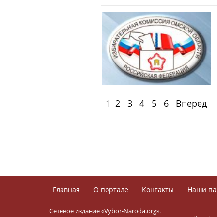
1
2
3
4
5
6
Вперед
Главная
О портале
Контакты
Наши па
Сетевое издание «Vybor-Naroda.org».