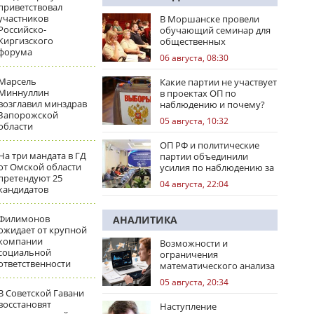
приветствовал
участников
В Моршанске провели
Российско-
обучающий семинар для
Киргизского
общественных
форума
наблюдателей
06 августа, 08:30
Марсель
Какие партии не участвует
Миннуллин
в проектах ОП по
возглавил минздрав
наблюдению и почему?
Запорожской
05 августа, 10:32
области
ОП РФ и политические
На три мандата в ГД
партии объединили
от Омской области
усилия по наблюдению за
претендуют 25
выборами
04 августа, 22:04
кандидатов
Филимонов
АНАЛИТИКА
ожидает от крупной
компании
Возможности и
социальной
ограничения
ответственности
математического анализа
избирательных кампаний
05 августа, 20:34
В Советской Гавани
восстановят
Наступление