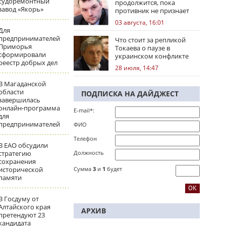
судоремонтный
продолжится, пока
завод «Якорь»
противник не признает
стратегическое
03 августа, 16:01
поражение
Для
предпринимателей
Что стоит за репликой
Приморья
Токаева о паузе в
сформировали
украинском конфликте
реестр добрых дел
28 июля, 14:47
В Магаданской
области
ПОДПИСКА НА ДАЙДЖЕСТ
завершилась
онлайн-программа
E-mail*:
для
предпринимателей
ФИО
Телефон
В ЕАО обсудили
стратегию
Должность
сохранения
исторической
Сумма
3
и
1
будет
памяти
В Госдуму от
Алтайского края
АРХИВ
претендуют 23
кандидата