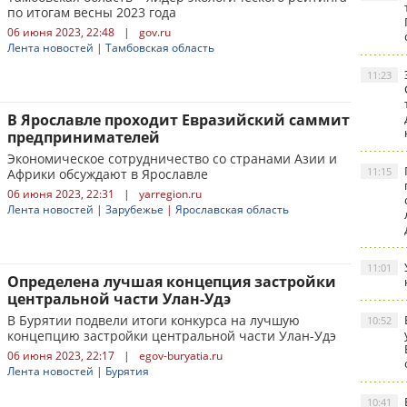
по итогам весны 2023 года
06 июня 2023, 22:48
|
gov.ru
Лента новостей
|
Тамбовская область
11:23
​В Ярославле проходит Евразийский саммит
предпринимателей
Экономическое сотрудничество со странами Азии и
11:15
Африки обсуждают в Ярославле
06 июня 2023, 22:31
|
yarregion.ru
Лента новостей
|
Зарубежье
|
Ярославская область
11:01
Определена лучшая концепция застройки
центральной части Улан-Удэ
В Бурятии подвели итоги конкурса на лучшую
10:52
концепцию застройки центральной части Улан-Удэ
06 июня 2023, 22:17
|
egov-buryatia.ru
Лента новостей
|
Бурятия
10:41