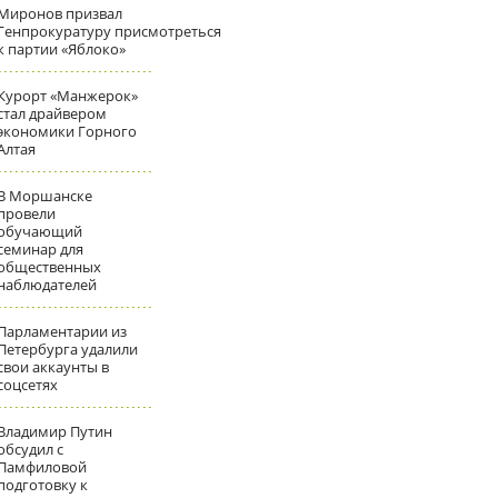
Миронов призвал
Генпрокуратуру присмотреться
к партии «Яблоко»
Курорт «Манжерок»
стал драйвером
экономики Горного
Алтая
В Моршанске
провели
обучающий
семинар для
общественных
наблюдателей
Парламентарии из
Петербурга удалили
свои аккаунты в
соцсетях
Владимир Путин
обсудил с
Памфиловой
подготовку к