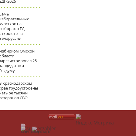
ЕДГ-2026
Семь
избирательных
участков на
выборах в ГД
откроются в
Белоруссии
Избирком Омской
области
зарегистрировал 25
кандидатов а
Госдуму
В Краснодарском
крае трудоустроены
четыре тысячи
ветеранов СВО