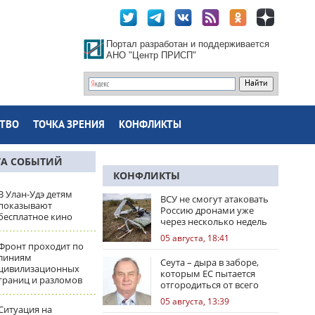
Портал разработан и поддерживается
АНО "Центр ПРИСП"
ТВО
ТОЧКА ЗРЕНИЯ
КОНФЛИКТЫ
ТА СОБЫТИЙ
КОНФЛИКТЫ
В Улан-Удэ детям
ВСУ не смогут атаковать
показывают
Россию дронами уже
бесплатное кино
через несколько недель
05 августа, 18:41
Фронт проходит по
линиям
Сеута – дыра в заборе,
цивилизационных
которым ЕС пытается
границ и разломов
отгородиться от всего
мира
05 августа, 13:39
Ситуация на