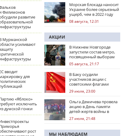
Морская блокада наносит
Фальков
Украине более серьезный
и Филимонов
ущерб, чем в 2022 году
обсудили развитие
08 августа, 12:31
образовательной
инфраструктуры
АКЦИИ
В Мурманской
области усиливают
В Нижнем Новгороде
защиту
запустили состав метро,
критической
посвященный выборам
инфраструктуры
05 августа, 21:17
ЕС вводит
В Баку осудили
маркировку для
участников акции с
политических
советскими флагами
публикаций
29 июля, 23:00
Партию «Яблоко»
Ольга Демичева провела
требуют исключить
акцию в День памяти
из думской гонки
детей-жертв войны в
Донбассе
27 июля, 21:48
Инвестпроекты
Приморья
обеспечивают рост
МЫ НАБЛЮДАЕМ