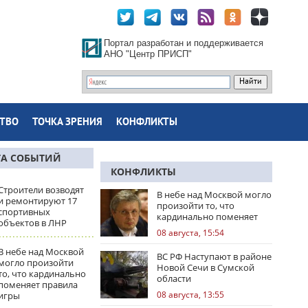
Портал разработан и поддерживается
АНО "Центр ПРИСП"
ТВО
ТОЧКА ЗРЕНИЯ
КОНФЛИКТЫ
ТА СОБЫТИЙ
КОНФЛИКТЫ
Строители возводят
В небе над Москвой могло
и ремонтируют 17
произойти то, что
спортивных
кардинально поменяет
объектов в ЛНР
правила игры
08 августа, 15:54
В небе над Москвой
ВС РФ Наступают в районе
могло произойти
Новой Сечи в Сумской
то, что кардинально
области
поменяет правила
08 августа, 13:55
игры