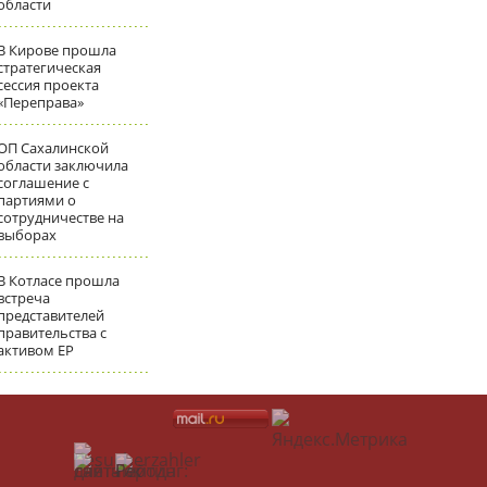
области
В Кирове прошла
стратегическая
сессия проекта
«Переправа»
ОП Сахалинской
области заключила
соглашение с
партиями о
сотрудничестве на
выборах
В Котласе прошла
встреча
представителей
правительства с
активом ЕР