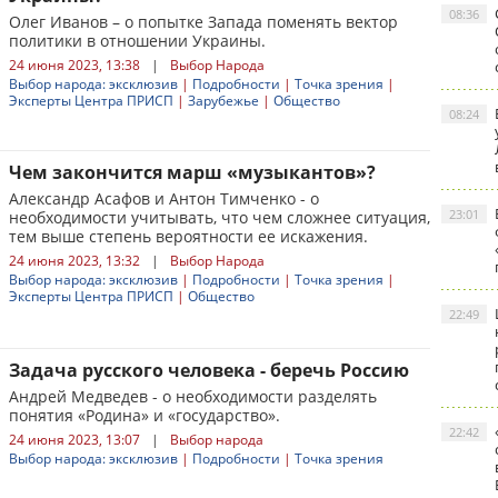
08:36
Олег Иванов – о попытке Запада поменять вектор
политики в отношении Украины.
24 июня 2023, 13:38
|
Выбор Народа
Выбор народа: эксклюзив
|
Подробности
|
Точка зрения
|
Эксперты Центра ПРИСП
|
Зарубежье
|
Общество
08:24
Чем закончится марш «музыкантов»?
Александр Асафов и Антон Тимченко - о
23:01
необходимости учитывать, что чем сложнее ситуация,
тем выше степень вероятности ее искажения.
24 июня 2023, 13:32
|
Выбор Народа
Выбор народа: эксклюзив
|
Подробности
|
Точка зрения
|
Эксперты Центра ПРИСП
|
Общество
22:49
Задача русского человека - беречь Россию
Андрей Медведев - о необходимости разделять
понятия «Родина» и «государство».
22:42
24 июня 2023, 13:07
|
Выбор народа
Выбор народа: эксклюзив
|
Подробности
|
Точка зрения