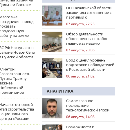
качества жизни на
Дальнем Востоке
ОП Сахалинской области
заключила соглашение с
Массовые
партиями о
праздники – повод
сотрудничестве на
07 августа, 22:23
показать
выборах
проделанную
Обзор деятельности
работу на земле
общественных штабов –
главное за неделю
ВС РФ Наступают в
07 августа, 20:06
районе Новой Сечи
в Сумской области
Брод оценил уровень
подготовки наблюдателей
Клинтон:
в Ростовской области
Благосклонность
06 августа, 21:02
Путина Трампу
важнее
Нобелевской
АНАЛИТИКА
премии мира
Самое главное
Начался основной
последствие
этап строительства
технологической эпохи
национального
06 августа, 14:08
центра «Россия»
Возможности и