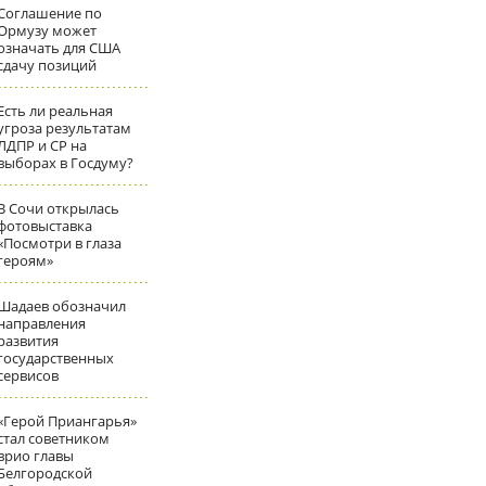
Соглашение по
Ормузу может
означать для США
сдачу позиций
Есть ли реальная
угроза результатам
ЛДПР и СР на
выборах в Госдуму?
В Сочи открылась
фотовыставка
«Посмотри в глаза
героям»
Шадаев обозначил
направления
развития
государственных
сервисов
«Герой Приангарья»
стал советником
врио главы
Белгородской