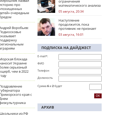
Мирошник назвал
ограничения
историю про
математического анализа
«похищенных
избирательных кампаний
05 августа, 20:34
детей» очередным
бредом
Наступление
продолжится, пока
Андрей Воробьев:
противник не признает
Подмосковье
стратегическое
03 августа, 16:01
оказывает
поражение
поддержку
региональным
ПОДПИСКА НА ДАЙДЖЕСТ
аграриям
E-mail*:
Морская блокада
наносит Украине
ФИО
более серьезный
Телефон
ущерб, чем в 2022
году
Должность
Поздравление
Сумма
6
и
2
будет
губернатора
Приморского края с
Днем
физкультурника
АРХИВ
Школьники из РФ