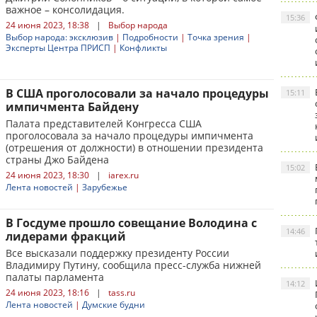
важное – консолидация.
15:36
24 июня 2023, 18:38
|
Выбор народа
Выбор народа: эксклюзив
|
Подробности
|
Точка зрения
|
Эксперты Центра ПРИСП
|
Конфликты
В США проголосовали за начало процедуры
15:11
импичмента Байдену
Палата представителей Конгресса США
проголосовала за начало процедуры импичмента
(отрешения от должности) в отношении президента
страны Джо Байдена
15:02
24 июня 2023, 18:30
|
iarex.ru
Лента новостей
|
Зарубежье
В Госдуме прошло совещание Володина с
14:46
лидерами фракций
Все высказали поддержку президенту России
Владимиру Путину, сообщила пресс-служба нижней
палаты парламента
14:12
24 июня 2023, 18:16
|
tass.ru
Лента новостей
|
Думские будни