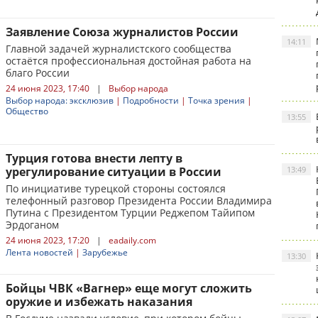
Заявление Союза журналистов России
14:11
Главной задачей журналистского сообщества
остаётся профессиональная достойная работа на
благо России
24 июня 2023, 17:40
|
Выбор народа
Выбор народа: эксклюзив
|
Подробности
|
Точка зрения
|
Общество
13:55
Турция готова внести лепту в
урегулирование ситуации в России
13:49
По инициативе турецкой стороны состоялся
телефонный разговор Президента России Владимира
Путина с Президентом Турции Реджепом Тайипом
Эрдоганом
24 июня 2023, 17:20
|
eadaily.com
Лента новостей
|
Зарубежье
13:30
Бойцы ЧВК «Вагнер» еще могут сложить
оружие и избежать наказания