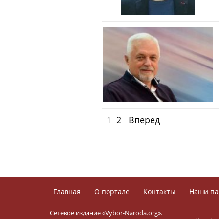
1
2
Вперед
Главная
О портале
Контакты
Наши па
Сетевое издание «Vybor-Naroda.org».