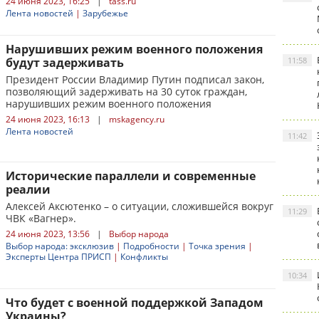
24 июня 2023, 16:25
|
tass.ru
Лента новостей
|
Зарубежье
Нарушивших режим военного положения
будут задерживать
11:58
Президент России Владимир Путин подписал закон,
позволяющий задерживать на 30 суток граждан,
нарушивших режим военного положения
24 июня 2023, 16:13
|
mskagency.ru
Лента новостей
11:42
Исторические параллели и современные
реалии
Алексей Аксютенко – о ситуации, сложившейся вокруг
11:29
ЧВК «Вагнер».
24 июня 2023, 13:56
|
Выбор народа
Выбор народа: эксклюзив
|
Подробности
|
Точка зрения
|
Эксперты Центра ПРИСП
|
Конфликты
10:34
Что будет с военной поддержкой Западом
Украины?