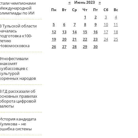
«
Июнь 2023
»
стали чемпионами
Международной
Пн
Вт
Ср
Чт
Пт
Сб
Вс
олимпиады по ИИ
1
2
3
4
5
6
7
8
9
10
11
В Тульской области
началась
12
13
14
15
16
17
18
подготовка к100-
19
20
21
22
23
24
25
летию
Новомосковска
26
27
28
29
30
Этнофестивали
знакомят
кузбассовцев с
культурой
коренных народов
В ГД рассказали об
основных правилах
оборота цифровой
валюты
История кандидата
Куликова – не
ошибка системы