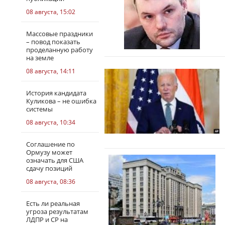
08 августа, 15:02
Массовые праздники
– повод показать
проделанную работу
на земле
08 августа, 14:11
История кандидата
Куликова – не ошибка
системы
08 августа, 10:34
Соглашение по
Ормузу может
означать для США
сдачу позиций
08 августа, 08:36
Есть ли реальная
угроза результатам
ЛДПР и СР на