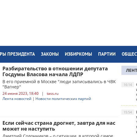
РЫ ПРЕЗИДЕНТА
ЗАКОНЫ
ИЗБИРКОМЫ
ПАРТИИ
ОБЩЕС
Разбирательство в отношении депутата
ЛЕН
Госдумы Власова начала ЛДПР
В его приемной в Москве "люди записывались в ЧВК
16:14
"Вагнер"
24 июня 2023, 18:40
|
tass.ru
Лента новостей
|
Новости политических партий
15:54
Если сейчас страна дрогнет, завтра для нас
может не наступить
Дмитрий Солонников – о ситуации, в которой самое