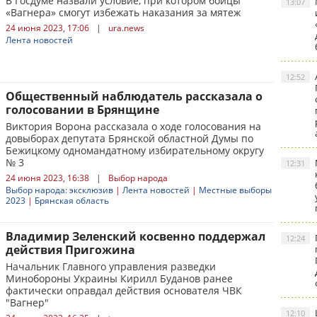
В Госдуме назвали условие, при котором бойцы
13:07
«Вагнера» смогут избежать наказания за мятеж
24 июня 2023, 17:06
|
ura.news
Лента новостей
12:52
Общественный наблюдатель рассказала о
голосовании в Брянщине
Виктория Ворона рассказала о ходе голосования на
довыборах депутата Брянской областной Думы по
Бежицкому одномандатному избирательному округу
№ 3
12:31
24 июня 2023, 16:38
|
Выбор народа
Выбор народа: эксклюзив
|
Лента новостей
|
Местные выборы
2023
|
Брянская область
Владимир Зеленский косвенно поддержал
12:24
действия Пригожина
Начальник Главного управления разведки
Минобороны Украины Кирилл Буданов ранее
фактически оправдал действия основателя ЧВК
"Вагнер"
12:10