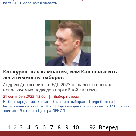
партий
|
Смоленская область
Конкурентная кампания, или Как повысить
легитимность выборов
Андрей Денисевич – о ЕДГ-2023 и слабых сторонах
используемых подходов партийной системы
21 сентября 2023, 12:06
|
Выбор народа
Выбор народа: эксклюзив
|
Статьи о выборах
|
Подробности
|
Региональные выборы 2023
|
Единый день голосования 2023
|
Точка
зрения
|
Эксперты Центра ПРИСП
1
2
3
4
5
6
7
8
9
10
...
92
Вперед