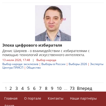
Эпоха цифрового избирателя
Денис Ширяев - о взаимодействии с избирателями с
помощью технологий искусственного интеллекта.
13 июля 2026, 17:48
|
Выбор народа
Выбор народа: эксклюзив
|
Выборы в России
|
Выборы 2026
|
Эксперты
Центра ПРИСП
|
Общество
1
2
3
4
5
6
7
8
9
10
...
73
Вперед
Главная
О портале
Контакты
Наши партнёры
Архив