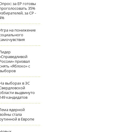
Опрос: за ЕР готовы
проголосовать 35%
избирателей, за СР -
4%
Игра на понижение
социального
самочувствия
Лидер
«Справедливой
России» призвал
снять «Яблоко» с
выборов
На выборах в ЗС
Свердловской
области выдвинуто
149 кандидатов
Тема ядерной
войны стала
рутинной в Европе
Новых