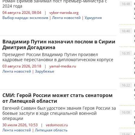
Роман Ефимов занимал пост премьер-министра с
16:48
2024 года
04 августа 2026, 08:04
|
vybor-naroda.org
Выбор народа: эксклюзив
|
Лента новостей
|
Удмуртия
16:40
Владимир Путин назначил послом в Сирии
Дмитрия Догадкина
16:35
Президент России Владимир Путин произвел
кадровые перестановки в дипломатическом корпусе
03 августа 2026, 20:18
|
yamal-media.ru
Лента новостей
|
Зарубежье
16:22
СМИ: Герой России может стать сенатором
от Липецкой области
Евгений Саввин был удостоен звания Героя России за
16:08
боевые заслуги в ходе специальной военной
операции
30 июля 2026, 10:53
|
vedomosti.ru
Лента новостей
|
Липецкая область
15:56