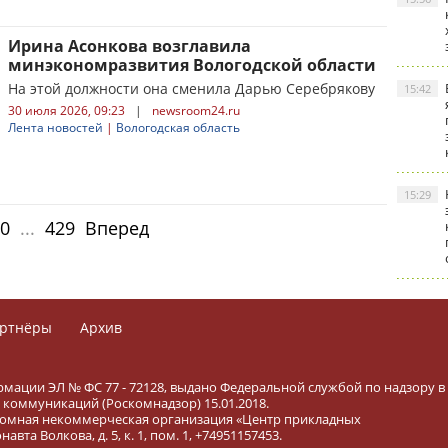
Ирина Асонкова возглавила
минэкономразвития Вологодской области
На этой должности она сменила Дарью Серебрякову
15:42
30 июля 2026, 09:23
|
newsroom24.ru
Лента новостей
|
Вологодская область
15:29
0
...
429
Вперед
ртнёры
Архив
рмации ЭЛ № ФС 77 - 72128, выдано Федеральной службой по надзору в
коммуникаций (Роскомнадзор) 15.01.2018.
тономная некоммерческая организация «Центр прикладных
вта Волкова, д. 5, к. 1, пом. 1, +74951157453.