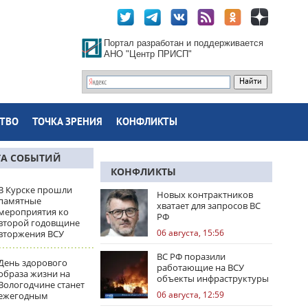
Портал разработан и поддерживается
АНО "Центр ПРИСП"
ТВО
ТОЧКА ЗРЕНИЯ
КОНФЛИКТЫ
ТА СОБЫТИЙ
КОНФЛИКТЫ
В Курске прошли
Новых контрактников
памятные
хватает для запросов ВС
мероприятия ко
РФ
второй годовщине
06 августа, 15:56
вторжения ВСУ
ВС РФ поразили
День здорового
работающие на ВСУ
образа жизни на
объекты инфраструктуры
Вологодчине станет
и центры логистики
06 августа, 12:59
ежегодным