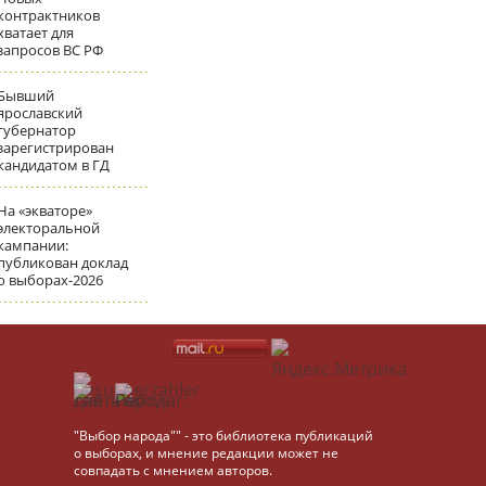
контрактников
хватает для
запросов ВС РФ
Бывший
ярославский
губернатор
зарегистрирован
кандидатом в ГД
На «экваторе»
электоральной
кампании:
публикован доклад
о выборах-2026
"Выбор народа"" - это библиотека публикаций
о выборах, и мнение редакции может не
совпадать с мнением авторов.