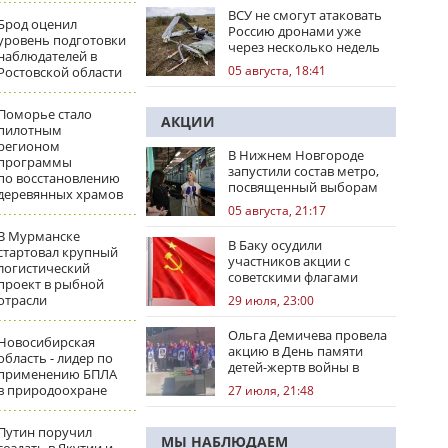
ВСУ не смогут атаковать
Брод оценил
Россию дронами уже
уровень подготовки
через несколько недель
наблюдателей в
05 августа, 18:41
Ростовской области
Поморье стало
АКЦИИ
пилотным
регионом
В Нижнем Новгороде
программы
запустили состав метро,
по восстановлению
посвященный выборам
деревянных храмов
05 августа, 21:17
В Мурманске
В Баку осудили
стартовал крупный
участников акции с
логистический
советскими флагами
проект в рыбной
отрасли
29 июля, 23:00
Ольга Демичева провела
Новосибирская
акцию в День памяти
область - лидер по
детей-жертв войны в
применению БПЛА
Донбассе
в природоохране
27 июля, 21:48
Путин поручил
МЫ НАБЛЮДАЕМ