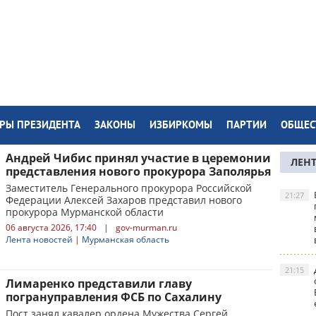
РЫ ПРЕЗИДЕНТА
ЗАКОНЫ
ИЗБИРКОМЫ
ПАРТИИ
ОБЩЕС
Андрей Чибис принял участие в церемонии
ЛЕН
представления нового прокурора Заполярья
Заместитель Генерального прокурора Российской
21:27
Федерации Алексей Захаров представил нового
прокурора Мурманской области
06 августа 2026, 17:40
|
gov-murman.ru
Лента новостей
|
Мурманская область
21:15
Лимаренко представили главу
погрануправления ФСБ по Сахалину
Пост занял кавалер ордена Мужества Сергей