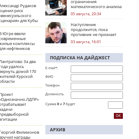
ограничения
Александр Рудаков
математического анализа
оценил риск
избирательных кампаний
05 августа, 20:34
«венесуэльского
сценария» для Кубы
Наступление
продолжится, пока
В Югре ввели
противник не признает
современные
стратегическое
03 августа, 16:01
жилые комплексы
поражение
для нефтяников
ПОДПИСКА НА ДАЙДЖЕСТ
Лантратова: За два
года удалось
E-mail*:
вернуть домой 170
жителей Курской
ФИО
области
Телефон
Проект
Должность
«Однозначно.ЛДПР»
отрабатывает
Сумма
0
и
7
будет
задачи
предвыборной
агитации
АРХИВ
Георгий Филимонов
вручил награды