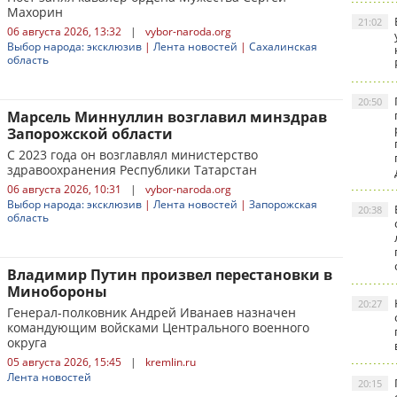
Махорин
21:02
06 августа 2026, 13:32
|
vybor-naroda.org
Выбор народа: эксклюзив
|
Лента новостей
|
Сахалинская
область
20:50
Марсель Миннуллин возглавил минздрав
Запорожской области
С 2023 года он возглавлял министерство
здравоохранения Республики Татарстан
06 августа 2026, 10:31
|
vybor-naroda.org
Выбор народа: эксклюзив
|
Лента новостей
|
Запорожская
20:38
область
Владимир Путин произвел перестановки в
Минобороны
20:27
Генерал-полковник Андрей Иванаев назначен
командующим войсками Центрального военного
округа
05 августа 2026, 15:45
|
kremlin.ru
Лента новостей
20:15