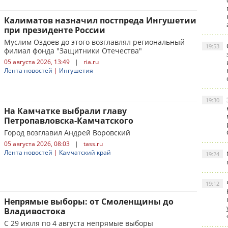
Калиматов назначил постпреда Ингушетии
при президенте России
Муслим Оздоев до этого возглавлял региональный
19:53
филиал фонда "Защитники Отечества"
05 августа 2026, 13:49
|
ria.ru
Лента новостей
|
Ингушетия
19:30
На Камчатке выбрали главу
Петропавловска-Камчатского
Город возглавил Андрей Воровский
05 августа 2026, 08:03
|
tass.ru
Лента новостей
|
Камчатский край
19:24
19:12
Непрямые выборы: от Смоленщины до
Владивостока
С 29 июля по 4 августа непрямые выборы