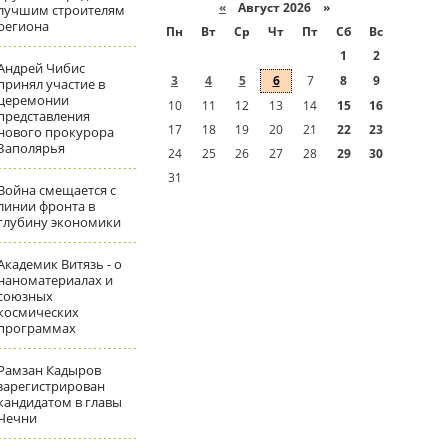
«
Август 2026 »
лучшим строителям
региона
Пн
Вт
Ср
Чт
Пт
Сб
Вс
1
2
Андрей Чибис
3
4
5
6
7
8
9
принял участие в
церемонии
10
11
12
13
14
15
16
представления
17
18
19
20
21
22
23
нового прокурора
Заполярья
24
25
26
27
28
29
30
31
Война смещается с
линии фронта в
глубину экономики
Академик Витязь - о
наноматериалах и
союзных
космических
программах
Рамзан Кадыров
зарегистрирован
кандидатом в главы
Чечни