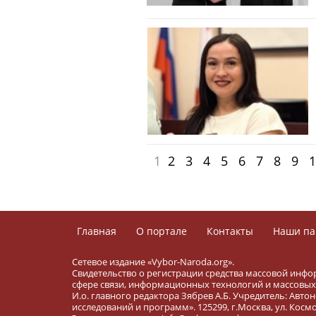
1
2
3
4
5
6
7
8
9
1
Главная
О портале
Контакты
Наши па
Сетевое издание «Vybor-Naroda.org».
Свидетельство о регистрации средства массовой инфо
сфере связи, информационных технологий и массовых 
И.о. главного редактора Зябрев А.Б. Учредитель: Ав
исследований и программ». 125299, г.Москва, ул. Космона