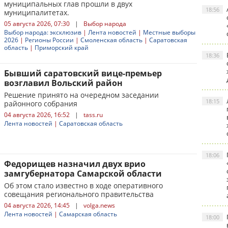
муниципальных глав прошли в двух
18:56
муниципалитетах.
05 августа 2026, 07:30
|
Выбор народа
Выбор народа: эксклюзив
|
Лента новостей
|
Местные выборы
2026
|
Регионы России
|
Смоленская область
|
Саратовская
область
|
Приморский край
18:36
Бывший саратовский вице-премьер
возглавил Вольский район
Решение принято на очередном заседании
18:15
районного собрания
04 августа 2026, 16:52
|
tass.ru
Лента новостей
|
Саратовская область
18:06
Федорищев назначил двух врио
замгубернатора Самарской области
Об этом стало известно в ходе оперативного
совещания регионального правительства
04 августа 2026, 14:45
|
volga.news
Лента новостей
|
Самарская область
18:00