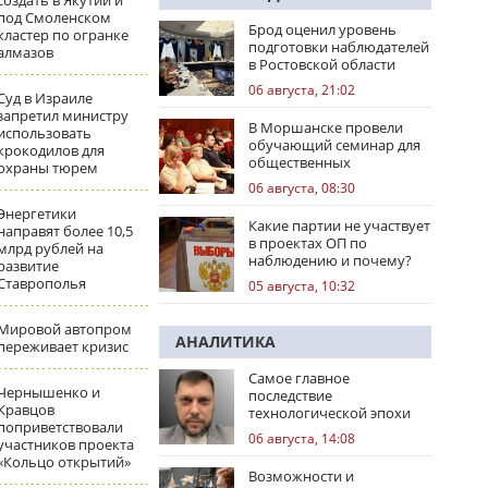
создать в Якутии и
под Смоленском
Брод оценил уровень
кластер по огранке
подготовки наблюдателей
алмазов
в Ростовской области
06 августа, 21:02
Суд в Израиле
запретил министру
В Моршанске провели
использовать
обучающий семинар для
крокодилов для
общественных
охраны тюрем
наблюдателей
06 августа, 08:30
Энергетики
Какие партии не участвует
направят более 10,5
в проектах ОП по
млрд рублей на
наблюдению и почему?
развитие
Ставрополья
05 августа, 10:32
Мировой автопром
АНАЛИТИКА
переживает кризис
Самое главное
Чернышенко и
последствие
Кравцов
технологической эпохи
поприветствовали
06 августа, 14:08
участников проекта
«Кольцо открытий»
Возможности и