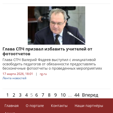
Глава СПЧ призвал избавить учителей от
фотоотчетов
Глава СПЧ Валерий Фадеев выступил с инициативой
освободить педагогов от обязанности предоставлять
бесконечные фотоотчеты о проведенных мероприятиях
17 марта 2026, 18:01
|
rg.ru
Лента новостей
1
2
3
4
5
6
7
8
9
10
...
44
Вперед
Главная
О портале
Контакты
Наши партнёры