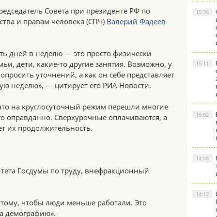
редседатель Совета при президенте РФ по
15:36
тва и правам человека (СПЧ)
Валерий Фадеев
сть дней в неделю — это просто физически
ьи, дети, какие-то другие занятия. Возможно, у
15:11
просить уточнений, а как он себе представляет
ую неделю», — цитирует его РИА Новости.
что на круглосуточный режим перешли многие
15:02
то оправданно. Сверхурочные оплачиваются, а
ет их продолжительность.
14:46
итета Госдумы по труду, внефракционный
14:12
 тому, чтобы люди меньше работали. Это
на демографию».