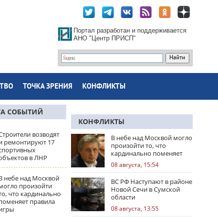
Портал разработан и поддерживается
АНО "Центр ПРИСП"
ТВО
ТОЧКА ЗРЕНИЯ
КОНФЛИКТЫ
ТА СОБЫТИЙ
КОНФЛИКТЫ
Строители возводят
В небе над Москвой могло
и ремонтируют 17
произойти то, что
спортивных
кардинально поменяет
объектов в ЛНР
правила игры
08 августа, 15:54
В небе над Москвой
ВС РФ Наступают в районе
могло произойти
Новой Сечи в Сумской
то, что кардинально
области
поменяет правила
08 августа, 13:55
игры