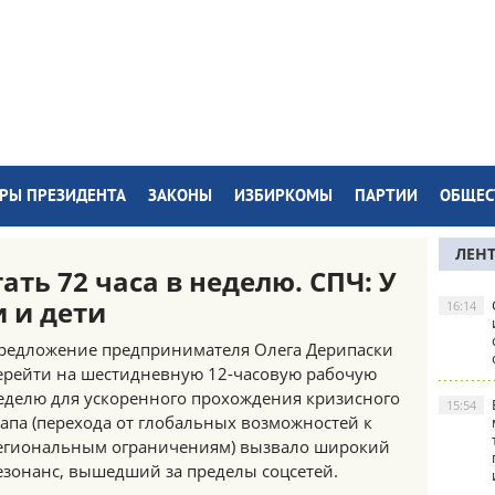
РЫ ПРЕЗИДЕНТА
ЗАКОНЫ
ИЗБИРКОМЫ
ПАРТИИ
ОБЩЕС
ЛЕН
ать 72 часа в неделю. СПЧ: У
 и дети
16:14
редложение предпринимателя Олега Дерипаски
ерейти на шестидневную 12-часовую рабочую
еделю для ускоренного прохождения кризисного
15:54
тапа (перехода от глобальных возможностей к
егиональным ограничениям) вызвало широкий
езонанс, вышедший за пределы соцсетей.