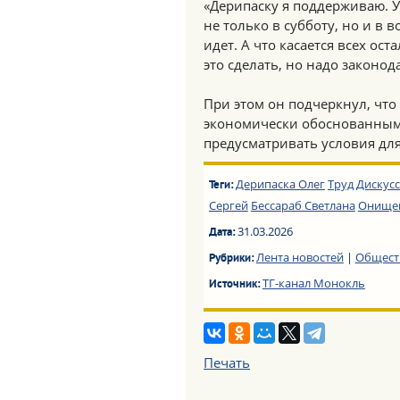
«Дерипаску я поддерживаю. 
не только в субботу, но и в 
идет. А что касается всех о
это сделать, но надо законод
При этом он подчеркнул, что
экономически обоснованным,
предусматривать условия дл
Дерипаска Олег
Труд
Дискус
Теги:
Сергей
Бессараб Светлана
Онищен
31.03.2026
Дата:
Лента новостей
|
Общест
Рубрики:
ТГ-канал Монокль
Источник:
Печать