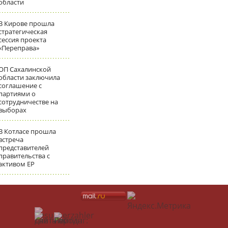
области
В Кирове прошла
стратегическая
сессия проекта
«Переправа»
ОП Сахалинской
области заключила
соглашение с
партиями о
сотрудничестве на
выборах
В Котласе прошла
встреча
представителей
правительства с
активом ЕР