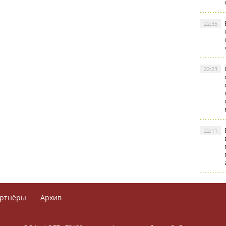
22:35
22:23
22:11
ртнёры
Архив