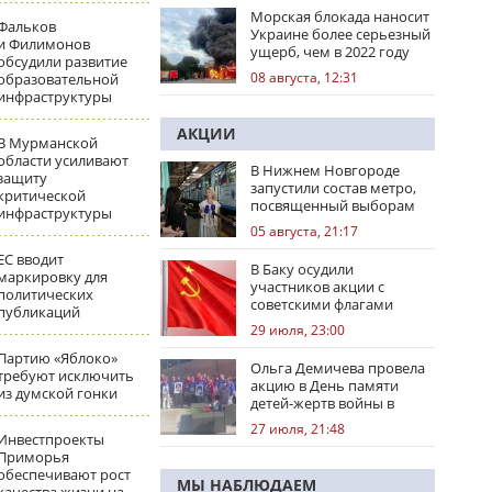
Морская блокада наносит
Фальков
Украине более серьезный
и Филимонов
ущерб, чем в 2022 году
обсудили развитие
08 августа, 12:31
образовательной
инфраструктуры
АКЦИИ
В Мурманской
области усиливают
В Нижнем Новгороде
защиту
запустили состав метро,
критической
посвященный выборам
инфраструктуры
05 августа, 21:17
ЕС вводит
В Баку осудили
маркировку для
участников акции с
политических
советскими флагами
публикаций
29 июля, 23:00
Партию «Яблоко»
Ольга Демичева провела
требуют исключить
акцию в День памяти
из думской гонки
детей-жертв войны в
Донбассе
27 июля, 21:48
Инвестпроекты
Приморья
обеспечивают рост
МЫ НАБЛЮДАЕМ