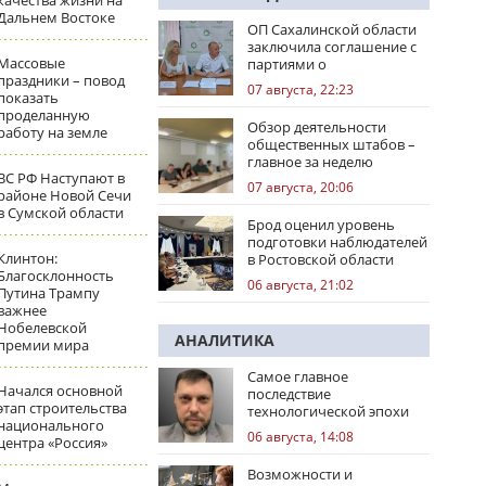
качества жизни на
Дальнем Востоке
ОП Сахалинской области
заключила соглашение с
Массовые
партиями о
праздники – повод
сотрудничестве на
07 августа, 22:23
показать
выборах
проделанную
Обзор деятельности
работу на земле
общественных штабов –
главное за неделю
ВС РФ Наступают в
07 августа, 20:06
районе Новой Сечи
в Сумской области
Брод оценил уровень
подготовки наблюдателей
Клинтон:
в Ростовской области
Благосклонность
06 августа, 21:02
Путина Трампу
важнее
Нобелевской
АНАЛИТИКА
премии мира
Самое главное
Начался основной
последствие
этап строительства
технологической эпохи
национального
06 августа, 14:08
центра «Россия»
Возможности и