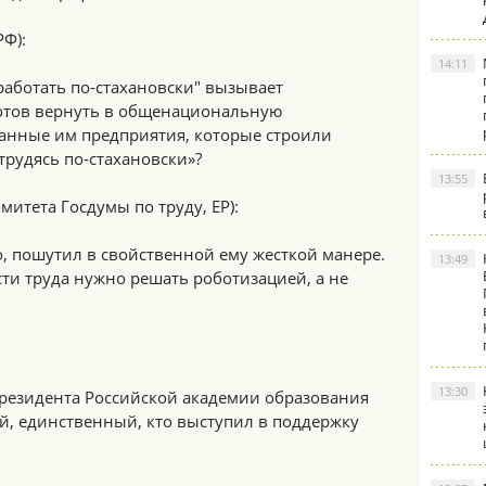
РФ):
14:11
работать по-стахановски" вызывает
готов вернуть в общенациональную
анные им предприятия, которые строили
рудясь по-стахановски»?
13:55
митета Госдумы по труду, ЕР):
го, пошутил в свойственной ему жесткой манере.
13:49
и труда нужно решать роботизацией, а не
13:30
президента Российской академии образования
, единственный, кто выступил в поддержку