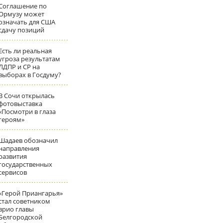
Соглашение по
Ормузу может
означать для США
сдачу позиций
Есть ли реальная
угроза результатам
ЛДПР и СР на
выборах в Госдуму?
В Сочи открылась
фотовыставка
«Посмотри в глаза
героям»
Шадаев обозначил
направления
развития
государственных
сервисов
«Герой Приангарья»
стал советником
врио главы
Белгородской