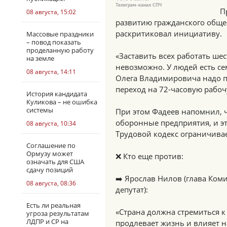
Телеграм-канал СПЧ
П
08 августа, 15:02
развитию гражданского общес
раскритиковал инициативу.
Массовые праздники
– повод показать
проделанную работу
«Заставить всех работать ше
на земле
невозможно. У людей есть сем
08 августа, 14:11
Олега Владимировича надо по
переход на 72-часовую рабоч
История кандидата
Куликова – не ошибка
системы
При этом Фадеев напомнил, 
оборонные предприятия, и э
08 августа, 10:34
Трудовой кодекс ограничива
Соглашение по
Ормузу может
❌ Кто еще против:
означать для США
сдачу позиций
➡️ Ярослав Нилов (глава Ком
08 августа, 08:36
депутат):
Есть ли реальная
«Страна должна стремиться к
угроза результатам
ЛДПР и СР на
продлевает жизнь и влияет 