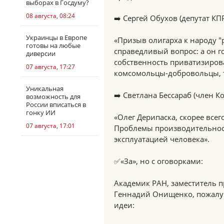
выборах в Госдуму?
08 августа, 08:24
➡️ Сергей Обухов (депутат КП
Украинцы в Европе
«Призыв олигарха к народу "
готовы на любые
справедливый вопрос: а он 
диверсии
собственность приватизиров
07 августа, 17:27
комсомольцы-добровольцы, т
Уникальная
➡️ Светлана Бессараб (член Ко
возможность для
России вписаться в
гонку ИИ
«Олег Дерипаска, скорее все
07 августа, 17:01
Проблемы производительност
эксплуатацией человека».
✅«За», но с оговорками:
Академик РАН, заместитель 
Геннадий Онищенко, пожалуй
идеи: