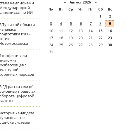
«
Август 2026 »
стали чемпионами
Международной
Пн
Вт
Ср
Чт
Пт
Сб
Вс
олимпиады по ИИ
1
2
3
4
5
6
7
8
9
В Тульской области
началась
10
11
12
13
14
15
16
подготовка к100-
17
18
19
20
21
22
23
летию
Новомосковска
24
25
26
27
28
29
30
31
Этнофестивали
знакомят
кузбассовцев с
культурой
коренных народов
В ГД рассказали об
основных правилах
оборота цифровой
валюты
История кандидата
Куликова – не
ошибка системы