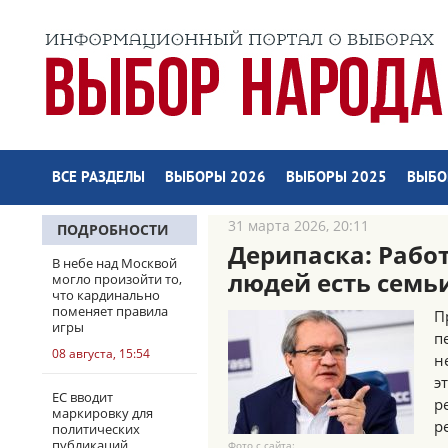
ВСЕ РАЗДЕЛЫ
ВЫБОРЫ 2026
ВЫБОРЫ 2025
ВЫБО
31 марта 2026, 20:11
ПОДРОБНОСТИ
Дерипаска: Работ
В небе над Москвой
людей есть семьи
могло произойти то,
что кардинально
поменяет правила
П
игры
п
08 августа, 15:54
н
э
ЕС вводит
р
маркировку для
р
политических
публикаций
Фото с сайта: