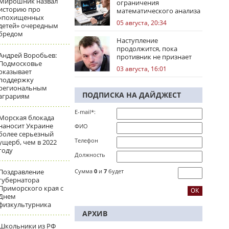
Мирошник назвал
ограничения
историю про
математического анализа
«похищенных
избирательных кампаний
05 августа, 20:34
детей» очередным
бредом
Наступление
продолжится, пока
Андрей Воробьев:
противник не признает
Подмосковье
стратегическое
03 августа, 16:01
оказывает
поражение
поддержку
региональным
ПОДПИСКА НА ДАЙДЖЕСТ
аграриям
E-mail*:
Морская блокада
наносит Украине
ФИО
более серьезный
Телефон
ущерб, чем в 2022
году
Должность
Поздравление
Сумма
0
и
7
будет
губернатора
Приморского края с
Днем
физкультурника
АРХИВ
Школьники из РФ