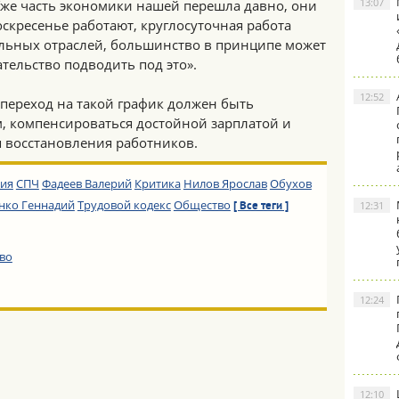
13:07
Уже часть экономики нашей перешла давно, они
воскресенье работают, круглосуточная работа
стальных отраслей, большинство в принципе может
ательство подводить под это».
12:52
 переход на такой график должен быть
 компенсироваться достойной зарплатой и
я восстановления работников.
сия
СПЧ
Фадеев Валерий
Критика
Нилов Ярослав
Обухов
ко Геннадий
Трудовой кодекс
Общество
12:31
[ Все теги ]
во
12:24
12:10