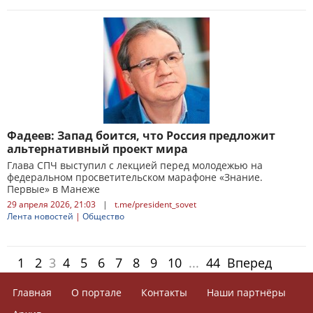
Фадеев: Запад боится, что Россия предложит
альтернативный проект мира
Глава СПЧ выступил с лекцией перед молодежью на
федеральном просветительском марафоне «Знание.
Первые» в Манеже
29 апреля 2026, 21:03
|
t.me/president_sovet
Лента новостей
|
Общество
1
2
3
4
5
6
7
8
9
10
...
44
Вперед
Главная
О портале
Контакты
Наши партнёры