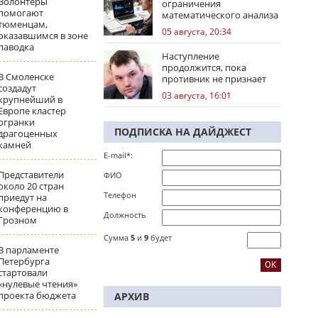
Волонтеры
ограничения
помогают
математического анализа
тюменцам,
избирательных кампаний
05 августа, 20:34
оказавшимся в зоне
паводка
Наступление
продолжится, пока
В Смоленске
противник не признает
создадут
стратегическое
03 августа, 16:01
крупнейший в
поражение
Европе кластер
огранки
ПОДПИСКА НА ДАЙДЖЕСТ
драгоценных
камней
E-mail*:
Представители
ФИО
около 20 стран
Телефон
приедут на
конференцию в
Должность
Грозном
Сумма
5
и
9
будет
В парламенте
Петербурга
стартовали
«нулевые чтения»
проекта бюджета
АРХИВ