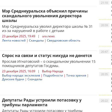
21:10
Мэр Среднеуральска объяснил причины
скандального увольнения директора
школы
20:59
Мэр Среднеуральска уволил директора школы № 31
из-за нарушений в работе с детьми
23 декабря 2025, 19:49
|
ura.news
Лента новостей
|
Скандалы
|
Свердловская область
20:47
Спрос на связи и статус никуда не денется
Ярослав Игнатовский – о скандальном увольнении 15
помощников депутатов Госдумы.
23 декабря 2025, 16:09
|
Выбор Народа
20:35
Выбор народа: эксклюзив
|
Подробности
|
Точка зрения
|
Думские будни
|
Скандалы
Депутаты Рады устроили потасовку у
20:22
трибуны парламента
Депутаты Рады устроили потасовку у трибуны