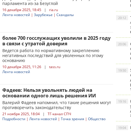
парламента из-за Безуглой
16 декабря 2025, 18:45
|
ria.ru
Лента новостей
|
Зарубежье
|
Скандалы
20:12
более 700 госслужащих уволили в 2025 году
в связи с утратой доверия
20:06
Ведется работа по нормативному закреплению
негативных последствий для уволенных по этому
основанию
10 декабря 2025, 11:26
|
tass.ru
19:50
Лента новостей
Фадеев: Нельзя увольнять людей на
основании одного лишь решения ИИ
19:16
Валерий Фадеев напомнил, что такие решения могут
противоречить законодательству
21 ноября 2025, 18:04
|
ТГ-канал СПЧ
Подробности
|
Лента новостей
|
Точка зрения
|
Общество
19:04