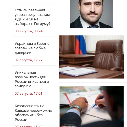
Есть ли реальная
угроза результатам
ЛДПР и СР на
выборах в Госдуму?
08 августа, 08:24
Украинцы в Европе
готовы на любые
диверсии
07 августа, 17:27
Уникальная
возможность для
России вписаться в
гонку ИИ
07 августа, 17:01
Безопасность на
Кавказе невозможно
обеспечить без
России
07 августа, 15:42