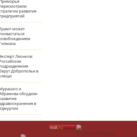
Приморья
пересмотрели
стратегии развития
предприятий
Трамп может
похвастаться
освобождением
Гилмана
Эксперт Леонков:
Российские
подразделения
берут Доброполье в
клещи
Мурашко и
Абрамова обсудили
развитие
здравоохранения в
Удмуртии