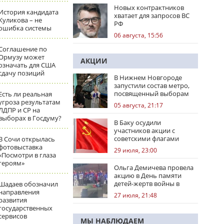
Новых контрактников
История кандидата
хватает для запросов ВС
Куликова – не
РФ
ошибка системы
06 августа, 15:56
Соглашение по
Ормузу может
АКЦИИ
означать для США
сдачу позиций
В Нижнем Новгороде
запустили состав метро,
посвященный выборам
Есть ли реальная
угроза результатам
05 августа, 21:17
ЛДПР и СР на
выборах в Госдуму?
В Баку осудили
участников акции с
советскими флагами
В Сочи открылась
фотовыставка
29 июля, 23:00
«Посмотри в глаза
героям»
Ольга Демичева провела
акцию в День памяти
детей-жертв войны в
Шадаев обозначил
Донбассе
направления
27 июля, 21:48
развития
государственных
сервисов
МЫ НАБЛЮДАЕМ