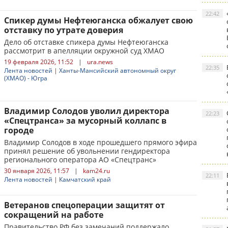
22:42
Спикер думы Нефтеюганска обжалует свою
отставку по утрате доверия
Дело об отставке спикера думы Нефтеюганска
рассмотрит в апелляции окружной суд ХМАО
19 февраля 2026, 11:52
|
ura.news
22:35
Лента новостей
|
Ханты-Мансийский автономный округ
(ХМАО) - Югра
Владимир Солодов уволил директора
22:23
«Спецтранса» за мусорный коллапс в
городе
Владимир Солодов в ходе прошедшего прямого эфира
принял решение об увольнении гендиректора
регионального оператора АО «Спецтранс»
30 января 2026, 11:57
|
kam24.ru
22:11
Лента новостей
|
Камчатский край
Ветеранов спецоперации защитят от
сокращений на работе
Правительство РФ без замечаний поддержало