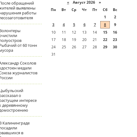
«
Август 2026 »
После обращений
жителей выявлены
Пн
Вт
Ср
Чт
Пт
Сб
Вс
нарушения работы
1
2
лесозаготовителя
3
4
5
6
7
8
9
Волонтеры
10
11
12
13
14
15
16
очистили
17
18
19
20
21
22
23
полуостров
Рыбачий от 60 тонн
24
25
26
27
28
29
30
мусора
31
Александр Соколов
удостоен медали
Союза журналистов
России
Цыбульский
рассказал о
растущем интересе
к деревянному
домостроению
В Калининграде
посадили
рвавшихся в