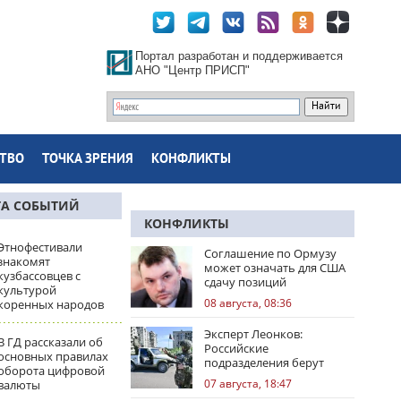
Портал разработан и поддерживается
АНО "Центр ПРИСП"
ТВО
ТОЧКА ЗРЕНИЯ
КОНФЛИКТЫ
ТА СОБЫТИЙ
КОНФЛИКТЫ
Этнофестивали
Соглашение по Ормузу
знакомят
может означать для США
кузбассовцев с
сдачу позиций
культурой
08 августа, 08:36
коренных народов
Эксперт Леонков:
В ГД рассказали об
Российские
основных правилах
подразделения берут
оборота цифровой
Доброполье в клещи
07 августа, 18:47
валюты