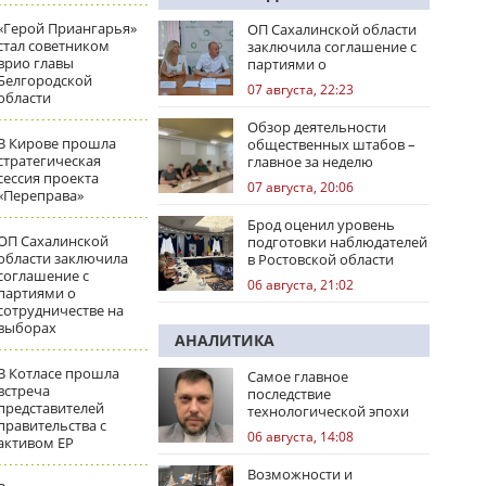
«Герой Приангарья»
ОП Сахалинской области
стал советником
заключила соглашение с
врио главы
партиями о
Белгородской
сотрудничестве на
07 августа, 22:23
области
выборах
Обзор деятельности
В Кирове прошла
общественных штабов –
стратегическая
главное за неделю
сессия проекта
07 августа, 20:06
«Переправа»
Брод оценил уровень
ОП Сахалинской
подготовки наблюдателей
области заключила
в Ростовской области
соглашение с
06 августа, 21:02
партиями о
сотрудничестве на
выборах
АНАЛИТИКА
В Котласе прошла
Самое главное
встреча
последствие
представителей
технологической эпохи
правительства с
06 августа, 14:08
активом ЕР
Возможности и