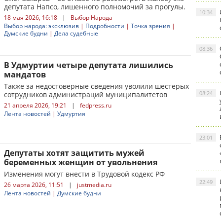
депутата Напсо, лишенного полномочий за прогулы.
10:34
18 мая 2026, 16:18
|
Выбор Народа
Выбор народа: эксклюзив
|
Подробности
|
Точка зрения
|
Думские будни
|
Дела судебные
08:36
В Удмуртии четыре депутата лишились
мандатов
Также за недостоверные сведения уволили шестерых
08:24
сотрудников администраций муниципалитетов
21 апреля 2026, 19:21
|
fedpress.ru
Лента новостей
|
Удмуртия
23:01
Депутаты хотят защитить мужей
беременных женщин от увольнения
Изменения могут внести в Трудовой кодекс РФ
22:49
26 марта 2026, 11:51
|
justmedia.ru
Лента новостей
|
Думские будни