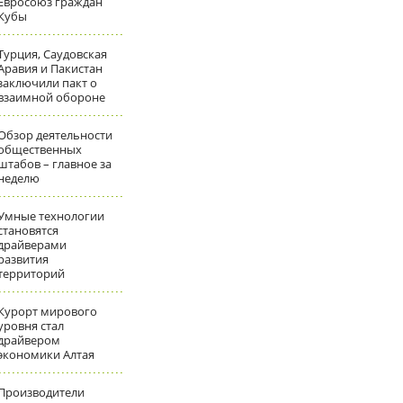
Евросоюз граждан
Кубы
Турция, Саудовская
Аравия и Пакистан
заключили пакт о
взаимной обороне
Обзор деятельности
общественных
штабов – главное за
неделю
Умные технологии
становятся
драйверами
развития
территорий
Курорт мирового
уровня стал
драйвером
экономики Алтая
Производители