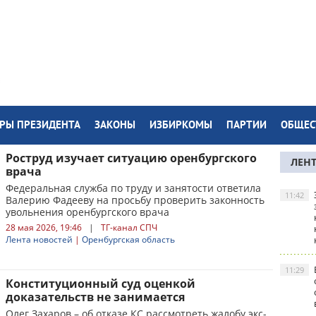
РЫ ПРЕЗИДЕНТА
ЗАКОНЫ
ИЗБИРКОМЫ
ПАРТИИ
ОБЩЕС
Роструд изучает ситуацию оренбургского
ЛЕН
врача
Федеральная служба по труду и занятости ответила
11:42
Валерию Фадееву на просьбу проверить законность
увольнения оренбургского врача
28 мая 2026, 19:46
|
ТГ-канал СПЧ
Лента новостей
|
Оренбургская область
11:29
Конституционный суд оценкой
доказательств не занимается
Олег Захаров – об отказе КС рассмотреть жалобу экс-