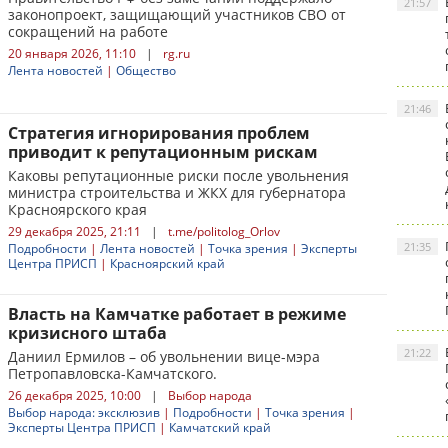
21:57
законопроект, защищающий участников СВО от
сокращений на работе
20 января 2026, 11:10
|
rg.ru
Лента новостей
|
Общество
21:46
Стратегия игнорирования проблем
приводит к репутационным рискам
Каковы репутационные риски после увольнения
министра строительства и ЖКХ для губернатора
Красноярского края
29 декабря 2025, 21:11
|
t.me/politolog_Orlov
21:35
Подробности
|
Лента новостей
|
Точка зрения
|
Эксперты
Центра ПРИСП
|
Красноярский край
Власть на Камчатке работает в режиме
кризисного штаба
21:22
Даниил Ермилов – об увольнении вице-мэра
Петропавловска-Камчатского.
26 декабря 2025, 10:00
|
Выбор народа
Выбор народа: эксклюзив
|
Подробности
|
Точка зрения
|
Эксперты Центра ПРИСП
|
Камчатский край