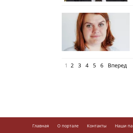
1
2
3
4
5
6
Вперед
Главная
О портале
Контакты
Наши па