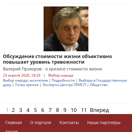
Обсуждение стоимости жизни объективно
повышает уровень тревожности
Валерий Прохоров - о кризисе стоимости жизни
23 апреля 2026, 18:29
|
ВЫбор народа
Выбор народа: эксклюзив
|
Подробности
|
Выборы в Государственную
думу
|
Точка зрения
|
Эксперты Центра ПРИСП
|
Общество
1
2
3
4
5
6
7
8
9
10
11
Вперед
Главная
О портале
Контакты
Наши партнёры
Архив