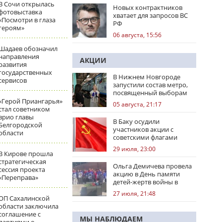
В Сочи открылась
Новых контрактников
фотовыставка
хватает для запросов ВС
«Посмотри в глаза
РФ
героям»
06 августа, 15:56
Шадаев обозначил
направления
АКЦИИ
развития
государственных
В Нижнем Новгороде
сервисов
запустили состав метро,
посвященный выборам
«Герой Приангарья»
05 августа, 21:17
стал советником
врио главы
В Баку осудили
Белгородской
участников акции с
области
советскими флагами
29 июля, 23:00
В Кирове прошла
стратегическая
Ольга Демичева провела
сессия проекта
акцию в День памяти
«Переправа»
детей-жертв войны в
Донбассе
27 июля, 21:48
ОП Сахалинской
области заключила
соглашение с
МЫ НАБЛЮДАЕМ