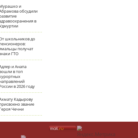
Мурашко и
Абрамова обсудили
развитие
здравоохранения в
Удмуртии
От школьников до
пенсионеров:
ямальцы получат
знаки ГТО
Адлер и Анапа
вошли в топ
курортных
направлений
России в 2026 году
Ахмату Кадырову
присвоено звание
Героя Чечни