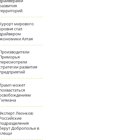
драйверами
развития
территорий
Курорт мирового
уровня стал
драйвером
экономики Алтая
Производители
Приморья
пересмотрели
стратегии развития
предприятий
Трамп может
похвастаться
освобождением
Гилмана
Эксперт Леонков:
Российские
подразделения
берут Доброполье в
клещи