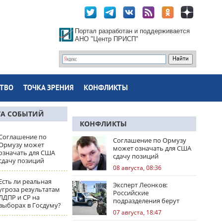
Портал разработан и поддерживается
АНО "Центр ПРИСП"
ТВО
ТОЧКА ЗРЕНИЯ
КОНФЛИКТЫ
ТА СОБЫТИЙ
КОНФЛИКТЫ
Соглашение по
Соглашение по Ормузу
Ормузу может
может означать для США
означать для США
сдачу позиций
сдачу позиций
08 августа, 08:36
Есть ли реальная
Эксперт Леонков:
угроза результатам
Российские
ЛДПР и СР на
подразделения берут
выборах в Госдуму?
Доброполье в клещи
07 августа, 18:47