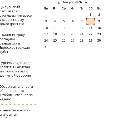
«
Август 2026 »
Цыбульский
Пн
Вт
Ср
Чт
Пт
Сб
Вс
рассказал о
1
2
растущем интересе
к деревянному
3
4
5
6
7
8
9
домостроению
10
11
12
13
14
15
16
17
18
19
20
21
22
23
В Калининграде
посадили
24
25
26
27
28
29
30
рвавшихся в
31
Евросоюз граждан
Кубы
Турция, Саудовская
Аравия и Пакистан
заключили пакт о
взаимной обороне
Обзор деятельности
общественных
штабов – главное за
неделю
Умные технологии
становятся