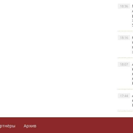
18:36
18:16
18:07
17:44
ртнёры
Архив