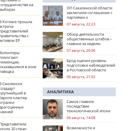
партиями о
сотрудничестве на
ОП Сахалинской области
выборах
заключила соглашение с
партиями о
В Котласе прошла
сотрудничестве на
07 августа, 22:23
встреча
выборах
представителей
Обзор деятельности
правительства с
общественных штабов –
активом ЕР
главное за неделю
07 августа, 20:06
Волонтеры
помогают
Брод оценил уровень
тюменцам,
подготовки наблюдателей
оказавшимся в зоне
в Ростовской области
паводка
06 августа, 21:02
В Смоленске
создадут
АНАЛИТИКА
крупнейший в
Европе кластер
Самое главное
огранки
последствие
драгоценных
технологической эпохи
камней
06 августа, 14:08
Представители
Возможности и
около 20 стран