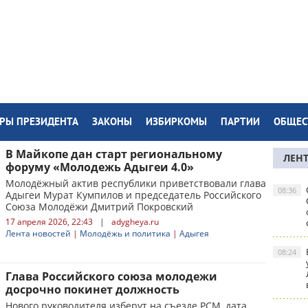
РЫ ПРЕЗИДЕНТА
ЗАКОНЫ
ИЗБИРКОМЫ
ПАРТИИ
ОБЩЕС
В Майкопе дан старт региональному
ЛЕН
форуму «Молодежь Адыгеи 4.0»
Молодёжный актив республики приветствовали глава
08:36
Адыгеи Мурат Кумпилов и председатель Российского
Союза Молодёжи Дмитрий Покровский
17 апреля 2026, 22:43
|
adygheya.ru
Лента новостей
|
Молодёжь и политика
|
Адыгея
08:24
Глава Российского союза молодежи
досрочно покинет должность
Нового руководителя изберут на съезде РСМ, дата