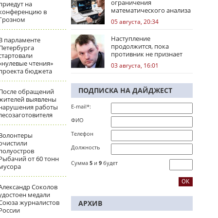
ограничения
приедут на
математического анализа
конференцию в
избирательных кампаний
Грозном
05 августа, 20:34
Наступление
В парламенте
продолжится, пока
Петербурга
противник не признает
стартовали
стратегическое
«нулевые чтения»
03 августа, 16:01
поражение
проекта бюджета
ПОДПИСКА НА ДАЙДЖЕСТ
После обращений
жителей выявлены
нарушения работы
E-mail*:
лесозаготовителя
ФИО
Телефон
Волонтеры
очистили
Должность
полуостров
Рыбачий от 60 тонн
Сумма
5
и
9
будет
мусора
Александр Соколов
удостоен медали
Союза журналистов
АРХИВ
России