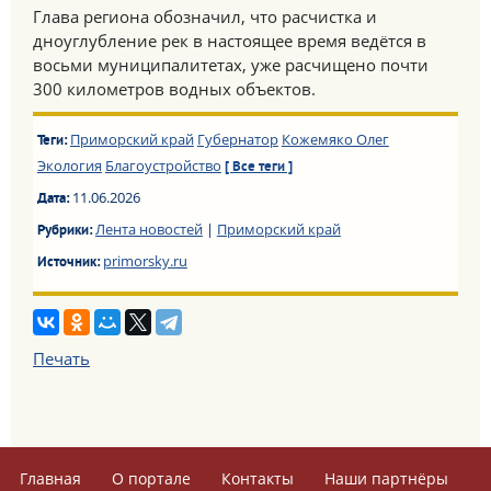
Глава региона обозначил, что расчистка и
дноуглубление рек в настоящее время ведётся в
восьми муниципалитетах, уже расчищено почти
300 километров водных объектов.
Приморский край
Губернатор
Кожемяко Олег
Теги:
Экология
Благоустройство
[ Все теги ]
11.06.2026
Дата:
Лента новостей
|
Приморский край
Рубрики:
primorsky.ru
Источник:
Печать
Главная
О портале
Контакты
Наши партнёры