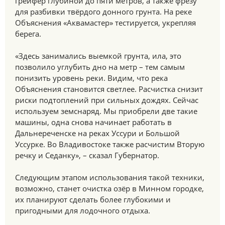
грейфер глубиной до пяти метров, а также фрезу
для разбивки твёрдого донного грунта. На реке
Объяснения «Аквамастер» тестируется, укрепляя
берега.
«Здесь занимались выемкой грунта, ила, это
позволило углубить дно на метр – тем самым
понизить уровень реки. Видим, что река
Объяснения становится светлее. Расчистка снизит
риски подтоплений при сильных дождях. Сейчас
используем земснаряд. Мы приобрели две такие
машины, одна снова начинает работать в
Дальнереченске на реках Уссури и Большой
Уссурке. Во Владивостоке также расчистим Вторую
речку и Седанку», – сказал Губернатор.
Следующим этапом использования такой техники,
возможно, станет очистка озёр в Минном городке,
их планируют сделать более глубокими и
пригодными для лодочного отдыха.