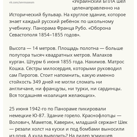
«Украинский БПЛА шел
vk.com/sevmuseum
целенаправленно на
Исторический бульвар. На круглое здание, которое
знает каждый русский ребёнок по школьному
учебнику. Панорама Франца Рубо. «Оборона
Севастополя 1854–1855 годов».
Высота — 14 метров. Площадь полотна — больше
полутора тысяч квадратных метров. Малахов
курган. Штурм 6 июня 1855 года. Нахимов. Матрос
Кошка. Сёстры милосердия, которыми руководил
сам Пирогов. Стоит напомнить, какую именно
стойкость 349 дней не могли сломать ни
англичане, ни французы, ни турки, ни сардинцы.
Вся тогдашняя «коалиция желающих».
25 июня 1942-го по Панораме пикировали
немецкие Ю-87. Здание горело. Краснофлотцы —
Волович, Маметов, Каверин, младший сержант Шек
— резали холст на куски и под бомбами выносили
из огня. А куда вывозить? На лидер эсминцев