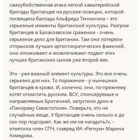
самоубийственная атака легкой кавалерийской
бригады британцев на русские позиции, которой
посвящена баллада Альфреда Теннисона – это
серьезные моменты британской культуры. Разгром
британцев в Балаклавском сражении - очень
серьезное дело для Британии. Там они потеряли
отпрысков лучших артистократических фамилий,
они оплакивают и возвлечивают подвиг этих
лучших британских сынов уже второй век.
Это - уже важный элемент культуры. Это все очень
серьезно для них. То поражение - у нынешних
британцев в крови. И, конечно, они, по-прежнему
хотят отомстить русским. ВСУ, спонсируемые и
направляемые Британией, запустили дрон в
«Панораму Севастополя». Поверьте, это не
случайные вещи. У британцев очень сильно и до
сих пор подгорает. Как же им не нагадить?», -
отметила член СПЧ, главред ИА «Регнум» Марина
Ахмедова.