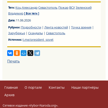
Коц Александр
Севастополь
Пожар
ВСУ
Зеленский
Теги:
Владимир
[ Все теги ]
11.06.2026
Дата:
Подробности
|
Лента новостей
|
Точка зрения
|
Рубрики:
Зарубежье
|
Скандалы
|
Севастополь
t.me/president_sovet
Источник:
Печать
Главная
О портале
Контакты
Наши партнёры
Архив
Сетевое издание «Vybor-Naroda.org».