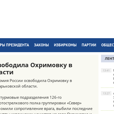
РЫ ПРЕЗИДЕНТА
ЗАКОНЫ
ИЗБИРКОМЫ
ПАРТИИ
ОБЩЕС
ЛЕН
вободила Охримовку в
асти
13:41
рмия России освободила Охримовку в
арьковской области.
13:27
турмовые подразделения 126-го
отострелкового полка группировки «Север»
ломили сопротивление врага, выбили последние