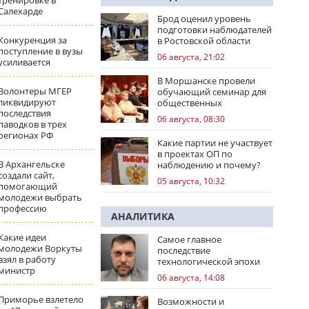
тренировке в
Салехарде
Брод оценил уровень
подготовки наблюдателей
Конкуренция за
в Ростовской области
поступление в вузы
06 августа, 21:02
усиливается
В Моршанске провели
Волонтеры МГЕР
обучающий семинар для
ликвидируют
общественных
последствия
наблюдателей
06 августа, 08:30
паводков в трех
регионах РФ
Какие партии не участвует
в проектах ОП по
В Архангельске
наблюдению и почему?
создали сайт,
05 августа, 10:32
помогающий
молодежи выбрать
профессию
АНАЛИТИКА
Какие идеи
Самое главное
молодежи Воркуты
последствие
взял в работу
технологической эпохи
министр
06 августа, 14:08
Приморье взлетело
Возможности и