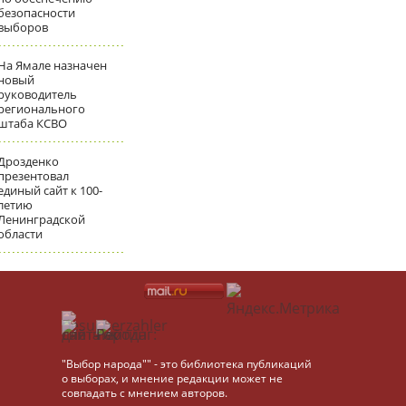
безопасности
выборов
На Ямале назначен
новый
руководитель
регионального
штаба КСВО
Дрозденко
презентовал
единый сайт к 100-
летию
Ленинградской
области
"Выбор народа"" - это библиотека публикаций
о выборах, и мнение редакции может не
совпадать с мнением авторов.