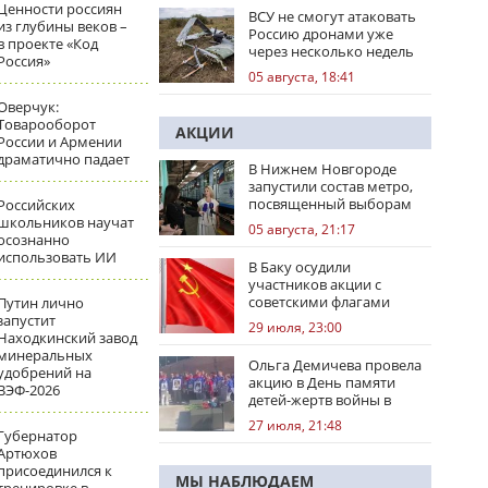
Ценности россиян
ВСУ не смогут атаковать
из глубины веков –
Россию дронами уже
в проекте «Код
через несколько недель
Россия»
05 августа, 18:41
Оверчук:
Товарооборот
АКЦИИ
России и Армении
драматично падает
В Нижнем Новгороде
запустили состав метро,
посвященный выборам
Российских
школьников научат
05 августа, 21:17
осознанно
использовать ИИ
В Баку осудили
участников акции с
советскими флагами
Путин лично
запустит
29 июля, 23:00
Находкинский завод
минеральных
Ольга Демичева провела
удобрений на
акцию в День памяти
ВЭФ-2026
детей-жертв войны в
Донбассе
27 июля, 21:48
Губернатор
Артюхов
присоединился к
МЫ НАБЛЮДАЕМ