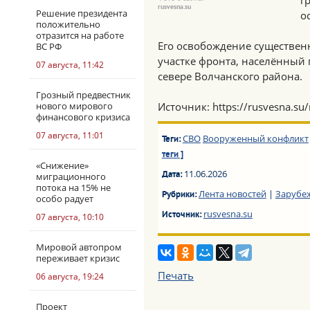
г
rusvesna.su
Решение президента
о
положительно
отразится на работе
Его освобождение существен
ВС РФ
участке фронта, населённый
07 августа, 11:42
севере Волчанского района.
Грозный предвестник
нового мирового
Источник: https://rusvesna.s
финансового кризиса
07 августа, 11:01
СВО
Вооруженный конфликт
Теги:
теги ]
«Снижение»
11.06.2026
Дата:
миграционного
потока на 15% не
Лента новостей
|
Зарубе
Рубрики:
особо радует
rusvesna.su
Источник:
07 августа, 10:10
Мировой автопром
переживает кризис
Печать
06 августа, 19:24
Проект