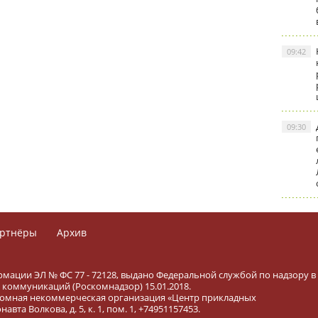
09:42
09:30
ртнёры
Архив
рмации ЭЛ № ФС 77 - 72128, выдано Федеральной службой по надзору в
коммуникаций (Роскомнадзор) 15.01.2018.
тономная некоммерческая организация «Центр прикладных
вта Волкова, д. 5, к. 1, пом. 1, +74951157453.