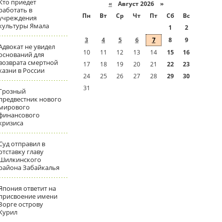
Кто приедет
«
Август 2026 »
работать в
Пн
Вт
Ср
Чт
Пт
Сб
Вс
учреждения
культуры Ямала
1
2
3
4
5
6
7
8
9
Адвокат не увидел
10
11
12
13
14
15
16
оснований для
возврата смертной
17
18
19
20
21
22
23
казни в России
24
25
26
27
28
29
30
31
Грозный
предвестник нового
мирового
финансового
кризиса
Суд отправил в
отставку главу
Шилкинского
района Забайкалья
Япония ответит на
присвоение имени
Зорге острову
Курил