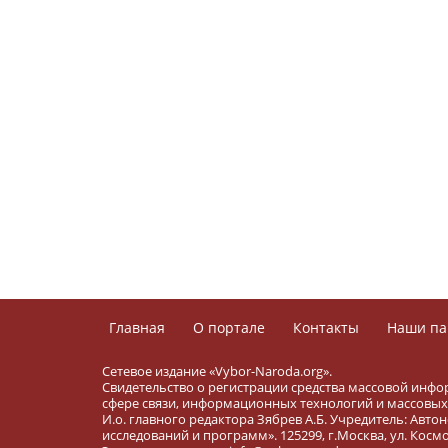
Главная
О портале
Контакты
Наши па
Сетевое издание «Vybor-Naroda.org».
Свидетельство о регистрации средства массовой инфо
сфере связи, информационных технологий и массовых 
И.о. главного редактора Зябрев А.Б. Учредитель: Ав
исследований и программ». 125299, г.Москва, ул. Космона