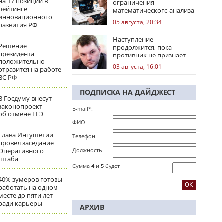
на 17 позиций в
ограничения
рейтинге
математического анализа
инновационного
избирательных кампаний
05 августа, 20:34
развития РФ
Наступление
Решение
продолжится, пока
президента
противник не признает
положительно
стратегическое
03 августа, 16:01
отразится на работе
поражение
ВС РФ
ПОДПИСКА НА ДАЙДЖЕСТ
В Госдуму внесут
законопроект
E-mail*:
об отмене ЕГЭ
ФИО
Глава Ингушетии
Телефон
провел заседание
Оперативного
Должность
штаба
Сумма
4
и
5
будет
40% зумеров готовы
работать на одном
месте до пяти лет
ради карьеры
АРХИВ