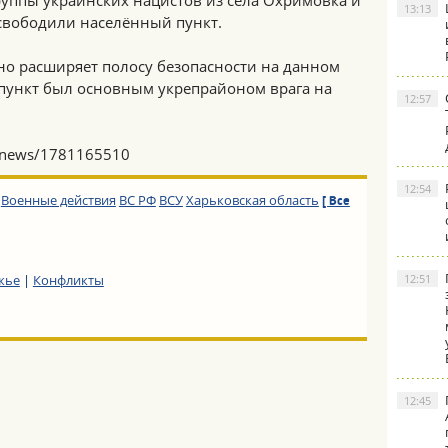
руппы украинских нацистов из села Охримовка и
13:13
свободили населённый пункт.
но расширяет полосу безопасности на данном
 пункт был основным укрепрайоном врага на
12:57
u/news/1781165510
12:54
Военные действия
ВС РФ
ВСУ
Харьковская область
[ Все
жье
|
Конфликты
12:51
12:45