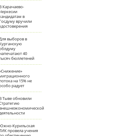
В Карачаево-
Черкесии
кандидатам в
Госдуму вручили
удостоверения
Для выборов в
Курганскую
облдуму
напечатают 40
тысяч бюллетеней
«Снижение»
миграционного
потока на 15% не
особо радует
В Тыве обновили
Стратегию
внешнеэкономической
деятельности
Южно-Курильская
ТИК провела учения
по обеспечению