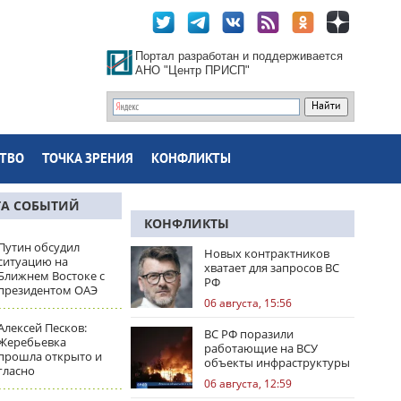
Портал разработан и поддерживается
АНО "Центр ПРИСП"
ТВО
ТОЧКА ЗРЕНИЯ
КОНФЛИКТЫ
ТА СОБЫТИЙ
КОНФЛИКТЫ
Путин обсудил
Новых контрактников
ситуацию на
хватает для запросов ВС
Ближнем Востоке с
РФ
президентом ОАЭ
06 августа, 15:56
Алексей Песков:
ВС РФ поразили
Жеребьевка
работающие на ВСУ
прошла открыто и
объекты инфраструктуры
гласно
и центры логистики
06 августа, 12:59