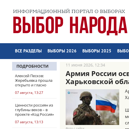
ВСЕ РАЗДЕЛЫ
ВЫБОРЫ 2026
ВЫБОРЫ 2025
ВЫБО
11 июня 2026, 12:34
ПОДРОБНОСТИ
Армия России ос
Алексей Песков:
Харьковской обл
Жеребьевка прошла
открыто и гласно
А
07 августа, 13:27
Х
Ценности россиян из
глубины веков – в
Ш
проекте «Код Россия»
м
07 августа, 13:13
с
Фото с сайта: