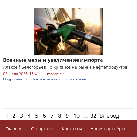
Военные меры и увеличение импорта
Алексей Белогорьев - о кризисе на рынке нефтепродуктов
02 июля 2026, 15:41
|
monocle.ru
Подробности
|
Лента новостей
|
Точка зрения
1
2
3
4
5
6
7
8
9
10
...
32
Вперед
Главная
О портале
Контакты
Наши партнёры