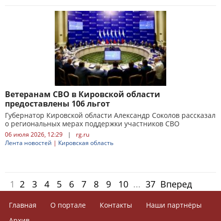
Ветеранам СВО в Кировской области
предоставлены 106 льгот
Губернатор Кировской области Александр Соколов рассказал
о региональных мерах поддержки участников СВО
06 июля 2026, 12:29
|
rg.ru
Лента новостей
|
Кировская область
1
2
3
4
5
6
7
8
9
10
...
37
Вперед
Главная
О портале
Контакты
Наши партнёры
Архив