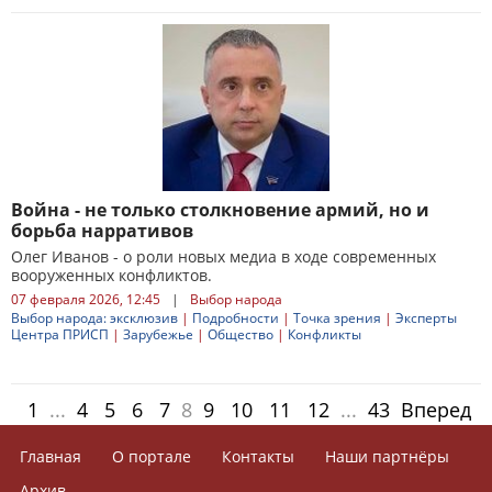
Война - не только столкновение армий, но и
борьба нарративов
Олег Иванов - о роли новых медиа в ходе современных
вооруженных конфликтов.
07 февраля 2026, 12:45
|
Выбор народа
Выбор народа: эксклюзив
|
Подробности
|
Точка зрения
|
Эксперты
Центра ПРИСП
|
Зарубежье
|
Общество
|
Конфликты
1
...
4
5
6
7
8
9
10
11
12
...
43
Вперед
Главная
О портале
Контакты
Наши партнёры
Архив