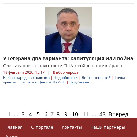
У Тегерана два варианта: капитуляция или война
Олег Иванов – о подготовке США к войне против Ирана
18 февраля 2026, 15:17
|
Выбор народа
Выбор народа: эксклюзив
|
Подробности
|
Лента новостей
|
Точка
зрения
|
Эксперты Центра ПРИСП
|
Зарубежье
1
...
3
4
5
6
7
8
9
10
11
...
43
Вперед
Главная
О портале
Контакты
Наши партнёры
Архив