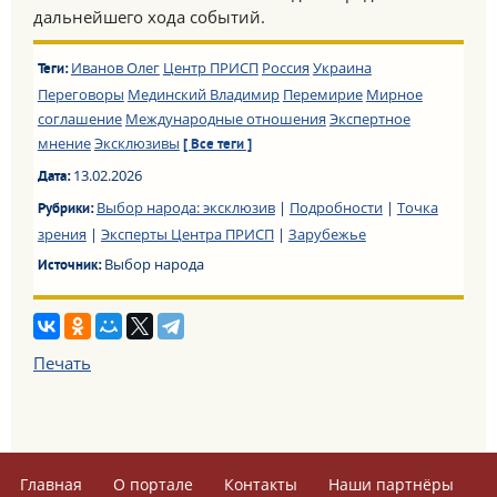
дальнейшего хода событий.
Иванов Олег
Центр ПРИСП
Россия
Украина
Теги:
Переговоры
Мединский Владимир
Перемирие
Мирное
соглашение
Международные отношения
Экспертное
мнение
Эксклюзивы
[ Все теги ]
13.02.2026
Дата:
Выбор народа: эксклюзив
|
Подробности
|
Точка
Рубрики:
зрения
|
Эксперты Центра ПРИСП
|
Зарубежье
Выбор народа
Источник:
Печать
Главная
О портале
Контакты
Наши партнёры