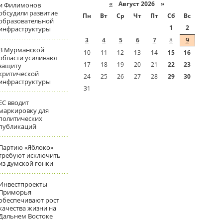
«
Август 2026 »
и Филимонов
обсудили развитие
Пн
Вт
Ср
Чт
Пт
Сб
Вс
образовательной
1
2
инфраструктуры
3
4
5
6
7
8
9
В Мурманской
10
11
12
13
14
15
16
области усиливают
17
18
19
20
21
22
23
защиту
критической
24
25
26
27
28
29
30
инфраструктуры
31
ЕС вводит
маркировку для
политических
публикаций
Партию «Яблоко»
требуют исключить
из думской гонки
Инвестпроекты
Приморья
обеспечивают рост
качества жизни на
Дальнем Востоке