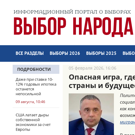
ВСЕ РАЗДЕЛЫ
ВЫБОРЫ 2026
ВЫБОРЫ 2025
ВЫБО
05 февраля 2026, 16:06
ПОДРОБНОСТИ
Опасная игра, гд
Даже при ставке 10-
страны и будуще
12% годовых ипотека
останется
непосильной
Полито
социал
09 августа, 10:46
как ко
США латает дыры
возмож
собственной
мигра
экономики за счет
Европы