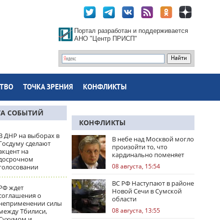
Портал разработан и поддерживается
АНО "Центр ПРИСП"
ТВО
ТОЧКА ЗРЕНИЯ
КОНФЛИКТЫ
ТА СОБЫТИЙ
КОНФЛИКТЫ
В ДНР на выборах в
В небе над Москвой могло
Госдуму сделают
произойти то, что
акцент на
кардинально поменяет
досрочном
правила игры
08 августа, 15:54
голосовании
ВС РФ Наступают в районе
РФ ждет
Новой Сечи в Сумской
соглашения о
области
неприменении силы
08 августа, 13:55
между Тбилиси,
Сухумом и