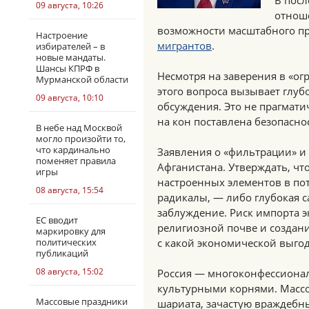
В посл
09 августа, 10:26
отнош
возможности масштабного п
Настроение
мигрантов
.
избирателей – в
новые мандаты.
Шансы КПРФ в
Несмотря на заверения в «ог
Мурманской области
этого вопроса вызывает глуб
09 августа, 10:10
обсуждения. Это не прагмати
на кон поставлена безопасно
В небе над Москвой
могло произойти то,
что кардинально
Заявления о «фильтрации» и 
поменяет правила
Афганистана. Утверждать, чт
игры
настроенных элементов в пот
08 августа, 15:54
радикалы, — либо глубокая с
заблуждение. Риск импорта э
ЕС вводит
религиозной почве и создан
маркировку для
политических
с какой экономической выго
публикаций
08 августа, 15:02
Россия — многоконфессиональ
культурными корнями. Масс
Массовые праздники
шариата, зачастую враждебн