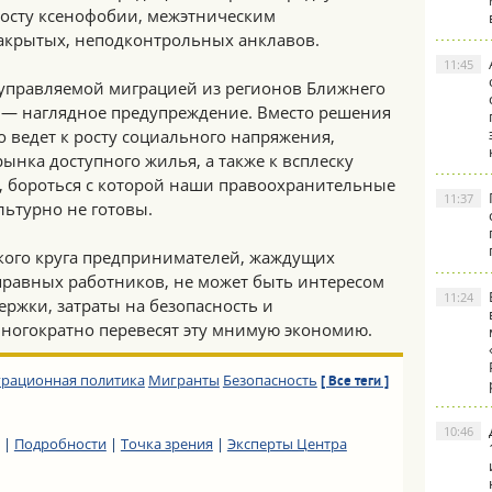
росту ксенофобии, межэтническим
акрытых, неподконтрольных анклавов.
11:45
еуправляемой миграцией из регионов Ближнего
 — наглядное предупреждение. Вместо решения
 ведет к росту социального напряжения,
ынка доступного жилья, а также к всплеску
, бороться с которой наши правоохранительные
11:37
льтурно не готовы.
зкого круга предпринимателей, жаждущих
равных работников, не может быть интересом
11:24
ержки, затраты на безопасность и
ногократно перевесят эту мнимую экономию.
рационная политика
Мигранты
Безопасность
[ Все теги ]
10:46
|
Подробности
|
Точка зрения
|
Эксперты Центра