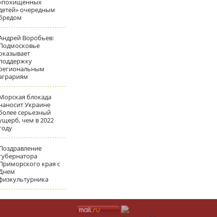
«похищенных
детей» очередным
бредом
Андрей Воробьев:
Подмосковье
оказывает
поддержку
региональным
аграриям
Морская блокада
наносит Украине
более серьезный
ущерб, чем в 2022
году
Поздравление
губернатора
Приморского края с
Днем
физкультурника