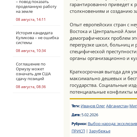
– повод показать
гарантированно приведет к 
проделанную работу
столкновениям и созданию з
на земле
08 августа, 14:11
Опыт европейских стран с н
Востока и Центральной Азии
История кандидата
Куликова – не ошибка
демографических проблем это
системы
перегрузке школ, больниц и р
08 августа, 10:34
специфической преступности
органы организационно и ку
Соглашение по
Ормузу может
Краткосрочная выгода для у
означать для США
максимально дешевых и бесп
сдачу позиций
государства. Социальные изд
08 августа, 08:36
потенциальные конфликты м
Иванов Олег
Афганистан
Миг
Теги:
5.02.2026
Дата:
Выбор народа: эксклюзив
Рубрики:
ПРИСП
|
Зарубежье