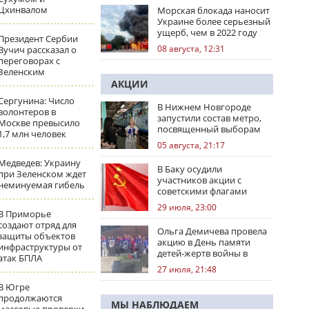
Цхинвалом
Морская блокада наносит
Украине более серьезный
ущерб, чем в 2022 году
Президент Сербии
08 августа, 12:31
Вучич рассказал о
переговорах с
Зеленским
АКЦИИ
Сергунина: Число
В Нижнем Новгороде
волонтеров в
запустили состав метро,
Москве превысило
посвященный выборам
1,7 млн человек
05 августа, 21:17
Медведев: Украину
В Баку осудили
при Зеленском ждет
участников акции с
неминуемая гибель
советскими флагами
29 июля, 23:00
В Приморье
создают отряд для
Ольга Демичева провела
защиты объектов
акцию в День памяти
инфраструктуры от
детей-жертв войны в
атак БПЛА
Донбассе
27 июля, 21:48
В Югре
продолжаются
МЫ НАБЛЮДАЕМ