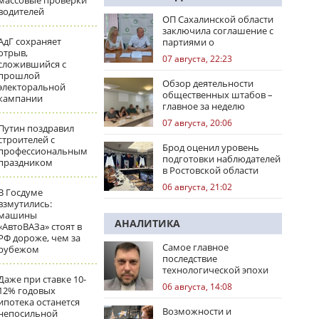
массовые проверки
водителей
ОП Сахалинской области
заключила соглашение с
АдГ сохраняет
партиями о
отрыв,
сотрудничестве на
07 августа, 22:23
сложившийся с
выборах
прошлой
Обзор деятельности
электоральной
общественных штабов –
кампании
главное за неделю
07 августа, 20:06
Путин поздравил
строителей с
Брод оценил уровень
профессиональным
подготовки наблюдателей
праздником
в Ростовской области
06 августа, 21:02
В Госдуме
взмутились:
машины
АНАЛИТИКА
«АвтоВАЗа» стоят в
РФ дороже, чем за
Самое главное
рубежом
последствие
технологической эпохи
Даже при ставке 10-
06 августа, 14:08
12% годовых
ипотека останется
Возможности и
непосильной