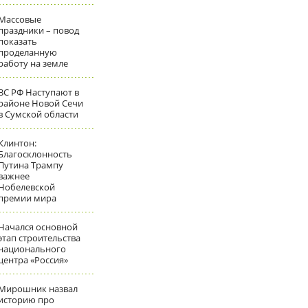
Массовые
праздники – повод
показать
проделанную
работу на земле
ВС РФ Наступают в
районе Новой Сечи
в Сумской области
Клинтон:
Благосклонность
Путина Трампу
важнее
Нобелевской
премии мира
Начался основной
этап строительства
национального
центра «Россия»
Мирошник назвал
историю про