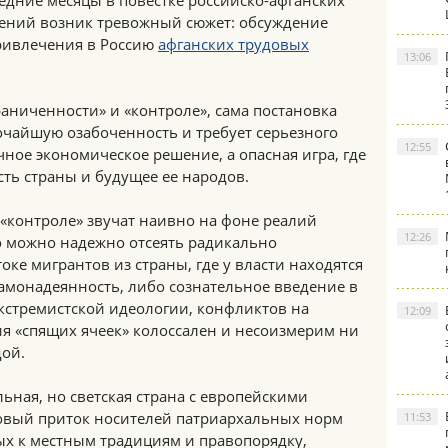
едние месяцы в повестке российско-афганских
ений возник тревожный сюжет: обсуждение
ривлечения в Россию
афганских трудовых
13:06
раниченности» и «контроле», сама постановка
очайшую озабоченность и требует серьезного
12:55
чное экономическое решение, а опасная игра, где
сть страны и будущее ее народов.
«контроле» звучат наивно на фоне реалий
12:26
о можно надежно отсеять радикально
оке мигрантов из страны, где у власти находятся
амонадеянность, либо сознательное введение в
кстремистской идеологии, конфликтов на
12:09
ия «спящих ячеек» колоссален и несоизмерим ни
дой.
ная, но светская страна с европейскими
овый приток носителей патриархальных норм
11:53
ых к местным традициям и правопорядку,