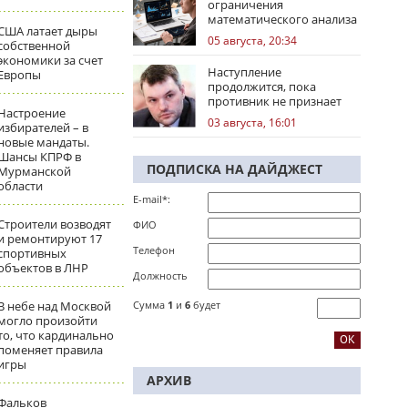
ограничения
математического анализа
США латает дыры
избирательных кампаний
05 августа, 20:34
собственной
экономики за счет
Наступление
Европы
продолжится, пока
противник не признает
Настроение
стратегическое
03 августа, 16:01
избирателей – в
поражение
новые мандаты.
Шансы КПРФ в
ПОДПИСКА НА ДАЙДЖЕСТ
Мурманской
области
E-mail*:
Строители возводят
ФИО
и ремонтируют 17
Телефон
спортивных
объектов в ЛНР
Должность
В небе над Москвой
Сумма
1
и
6
будет
могло произойти
то, что кардинально
поменяет правила
игры
АРХИВ
Фальков