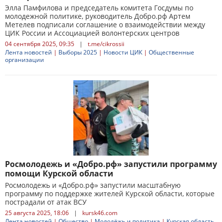
Элла Памфилова и председатель комитета Госдумы по
молодежной политике, руководитель Добро.рф Артем
Метелев подписали соглашение о взаимодействии между
ЦИК России и Ассоциацией волонтерских центров
04 сентября 2025, 09:35
|
t.me/cikrossii
Лента новостей
|
Выборы 2025
|
Новости ЦИК
|
Общественные
организации
Росмолодежь и «Добро.рф» запустили программу
помощи Курской области
Росмолодежь и «Добро.рф» запустили масштабную
программу по поддержке жителей Курской области, которые
пострадали от атак ВСУ
25 августа 2025, 18:06
|
kursk46.com
Лента новостей
|
Общество
|
Молодёжь и политика
|
Курская область