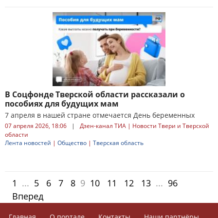
В Соцфонде Тверской области рассказали о
пособиях для будущих мам
7 апреля в нашей стране отмечается День беременных
07 апреля 2026, 18:06
|
Дзен-канал ТИА | Новости Твери и Тверской
области
Лента новостей
|
Общество
|
Тверская область
1
...
5
6
7
8
9
10
11
12
13
...
96
Вперед
Главная
О портале
Контакты
Наши партнёры