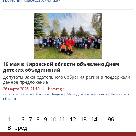
протесты
|
Краснодарский край
19 мая в Кировской области объявлено Днем
детских объединений
Депутаты Законодательного Собрания региона поддержали
данное предложение
26 марта 2026, 21:10
|
kirovreg.ru
Лента новостей
|
Думские будни
|
Молодёжь и политика
|
Кировская
область
1
...
6
7
8
9
10
11
12
13
14
...
96
Вперед