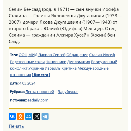
Селим Бенсаад (род. в 1971) — сын внучки Иосифа
Сталина — Галины Яковлевны Джугашивли (1938—
2007), дочери Якова Джугашвили ((1907—1943) от
второго брака с Юлией (Юдифью) Мельцер. Отец
Селима — гражданин Алжира Хусейн (Хосин) бен
Саад.
ООН
МИД
Лавров Сергей
Обращение
Сталин Иосиф
Теги:
Родственные связи
Чиновники
Дипломатия
Вооруженный
конфликт
Украина
Израиль
Критика
Международные
отношения
[ Все теги ]
4.03.2024
Дата:
Лента новостей
|
Зарубежье
Рубрики:
eadaily.com
Источник:
Печать