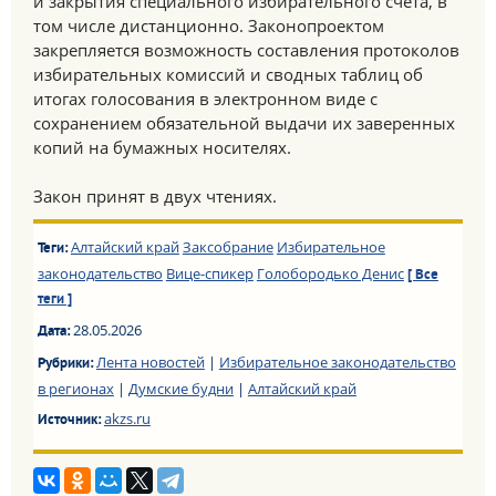
и закрытия специального избирательного счета, в
том числе дистанционно. Законопроектом
закрепляется возможность составления протоколов
избирательных комиссий и сводных таблиц об
итогах голосования в электронном виде с
сохранением обязательной выдачи их заверенных
копий на бумажных носителях.
Закон принят в двух чтениях.
Алтайский край
Заксобрание
Избирательное
Теги:
законодательство
Вице-спикер
Голобородько Денис
[ Все
теги ]
28.05.2026
Дата:
Лента новостей
|
Избирательное законодательство
Рубрики:
в регионах
|
Думские будни
|
Алтайский край
akzs.ru
Источник: