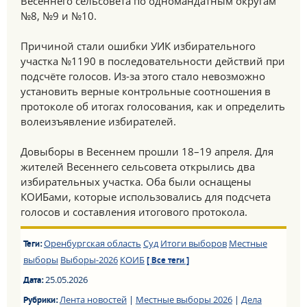
Весеннего сельсовета по одномандатным округам
№8, №9 и №10.
Причиной стали ошибки УИК избирательного
участка №1190 в последовательности действий при
подсчёте голосов. Из-за этого стало невозможно
установить верные контрольные соотношения в
протоколе об итогах голосования, как и определить
волеизъявление избирателей.
Довыборы в Весеннем прошли 18–19 апреля. Для
жителей Весеннего сельсовета открылись два
избирательных участка. Оба были оснащены
КОИБами, которые использовались для подсчета
голосов и составления итогового протокола.
Оренбургская область
Суд
Итоги выборов
Местные
Теги:
выборы
Выборы-2026
КОИБ
[ Все теги ]
25.05.2026
Дата:
Лента новостей
|
Местные выборы 2026
|
Дела
Рубрики: