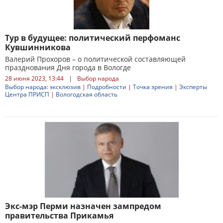
Тур в будущее: политический перфоманс
Кувшинникова
Валерий Прохоров – о политической составляющей
празднования Дня города в Вологде
28 июня 2023, 13:44
|
Выбор народа
Выбор народа: эксклюзив
|
Подробности
|
Точка зрения
|
Эксперты
Центра ПРИСП
|
Вологодская область
Экс-мэр Перми назначен зампредом
правительства Прикамья