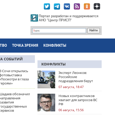
Портал разработан и поддерживается
АНО "Центр ПРИСП"
ТВО
ТОЧКА ЗРЕНИЯ
КОНФЛИКТЫ
ТА СОБЫТИЙ
КОНФЛИКТЫ
В Сочи открылась
Эксперт Леонков:
фотовыставка
Российские
«Посмотри в глаза
подразделения берут
героям»
Доброполье в клещи
07 августа, 18:47
Шадаев обозначил
Новых контрактников
направления
хватает для запросов ВС
развития
РФ
государственных
06 августа, 15:56
сервисов