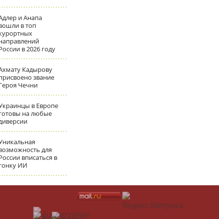
Адлер и Анапа
вошли в топ
курортных
направлений
России в 2026 году
Ахмату Кадырову
присвоено звание
Героя Чечни
Украинцы в Европе
готовы на любые
диверсии
Уникальная
возможность для
России вписаться в
гонку ИИ