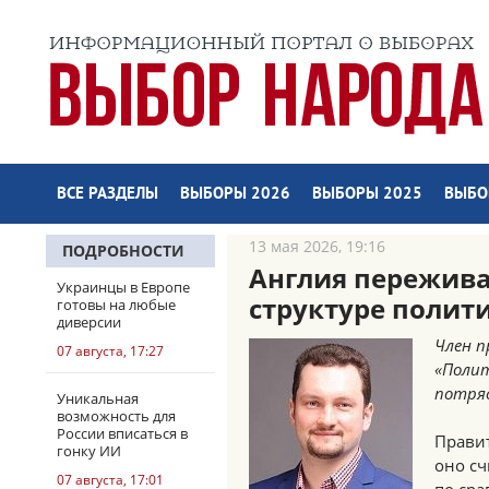
ВСЕ РАЗДЕЛЫ
ВЫБОРЫ 2026
ВЫБОРЫ 2025
ВЫБО
13 мая 2026, 19:16
ПОДРОБНОСТИ
Англия пережива
Украинцы в Европе
структуре полит
готовы на любые
диверсии
Член п
07 августа, 17:27
«Поли
потря
Уникальная
возможность для
России вписаться в
Правит
гонку ИИ
оно сч
07 августа, 17:01