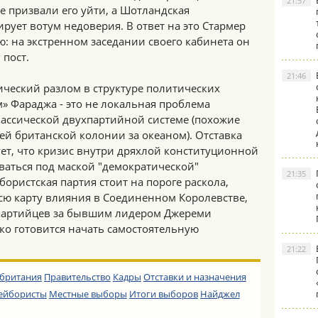
21:57
е призвали его уйти, а Шотландская
ует вотум недоверия. В ответ на это Стармер
: на экстренном заседании своего кабинета он
 пост.
21:46
ический разлом в структуре политических
» Фараджа - это не локальная проблема
лассической двухпартийной системе (похожие
й британской колонии за океаном). Отставка
ет, что кризис внутри дряхлой конституционной
ваться под маской "демократической"
21:35
ористская партия стоит на пороге раскола,
сю карту влияния в Соединенном Королевстве,
 партийцев за бывшим лидером Джереми
ко готовится начать самостоятельную
21:22
британия
Правительство
Кадры
Отставки и назначения
ейбористы
Местные выборы
Итоги выборов
Найджел