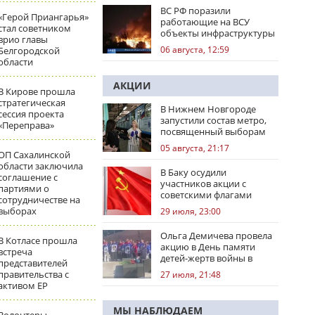
ВС РФ поразили
«Герой Приангарья»
работающие на ВСУ
стал советником
объекты инфраструктуры
врио главы
и центры логистики
06 августа, 12:59
Белгородской
области
АКЦИИ
В Кирове прошла
стратегическая
В Нижнем Новгороде
сессия проекта
запустили состав метро,
«Переправа»
посвященный выборам
05 августа, 21:17
ОП Сахалинской
области заключила
В Баку осудили
соглашение с
участников акции с
партиями о
советскими флагами
сотрудничестве на
выборах
29 июля, 23:00
Ольга Демичева провела
В Котласе прошла
акцию в День памяти
встреча
детей-жертв войны в
представителей
Донбассе
правительства с
27 июля, 21:48
активом ЕР
МЫ НАБЛЮДАЕМ