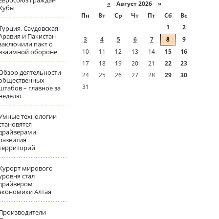
Евросоюз граждан
«
Август 2026 »
Кубы
Пн
Вт
Ср
Чт
Пт
Сб
Вс
1
2
Турция, Саудовская
Аравия и Пакистан
3
4
5
6
7
8
9
заключили пакт о
взаимной обороне
10
11
12
13
14
15
16
17
18
19
20
21
22
23
Обзор деятельности
24
25
26
27
28
29
30
общественных
31
штабов – главное за
неделю
Умные технологии
становятся
драйверами
развития
территорий
Курорт мирового
уровня стал
драйвером
экономики Алтая
Производители