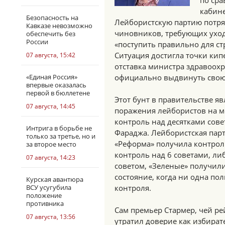
по ср
кабин
Безопасность на
Лейбористскую партию потря
Кавказе невозможно
чиновников, требующих ухо
обеспечить без
России
«поступить правильно для стр
Ситуация достигла точки кип
07 августа, 15:42
отставка министра здравоохр
«Единая Россия»
официально выдвинуть свою 
впервые оказалась
первой в бюллетене
Этот бунт в правительстве я
07 августа, 14:45
поражения лейбористов на ме
контроль над десятками сове
Интрига в борьбе не
Фараджа. Лейбористская парт
только за третье, но и
«Реформа» получила контрол
за второе место
контроль над 6 советами, л
07 августа, 14:23
советом, «Зеленые» получили
состояние, когда ни одна по
Курская авантюра
ВСУ усугубила
контроля.
положение
противника
Сам премьер Стармер, чей рей
07 августа, 13:56
утратил доверие как избират