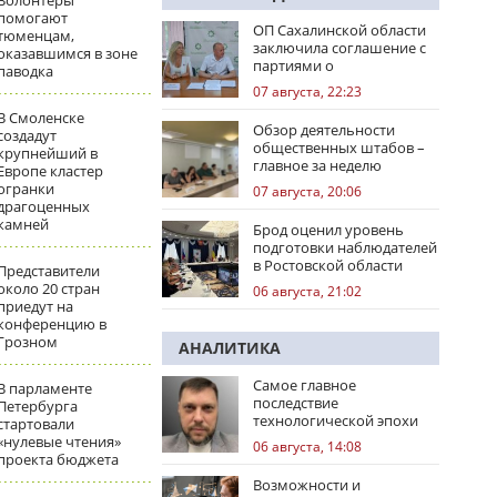
Волонтеры
помогают
ОП Сахалинской области
тюменцам,
заключила соглашение с
оказавшимся в зоне
партиями о
паводка
сотрудничестве на
07 августа, 22:23
выборах
В Смоленске
Обзор деятельности
создадут
общественных штабов –
крупнейший в
главное за неделю
Европе кластер
огранки
07 августа, 20:06
драгоценных
камней
Брод оценил уровень
подготовки наблюдателей
в Ростовской области
Представители
около 20 стран
06 августа, 21:02
приедут на
конференцию в
Грозном
АНАЛИТИКА
Самое главное
В парламенте
последствие
Петербурга
технологической эпохи
стартовали
«нулевые чтения»
06 августа, 14:08
проекта бюджета
Возможности и