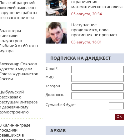
ограничения
После обращений
математического анализа
жителей выявлены
избирательных кампаний
нарушения работы
05 августа, 20:34
лесозаготовителя
Наступление
продолжится, пока
Волонтеры
противник не признает
очистили
стратегическое
полуостров
03 августа, 16:01
поражение
Рыбачий от 60 тонн
мусора
ПОДПИСКА НА ДАЙДЖЕСТ
Александр Соколов
удостоен медали
E-mail*:
Союза журналистов
ФИО
России
Телефон
Цыбульский
Должность
рассказал о
растущем интересе
Сумма
6
и
9
будет
к деревянному
домостроению
В Калининграде
посадили
АРХИВ
рвавшихся в