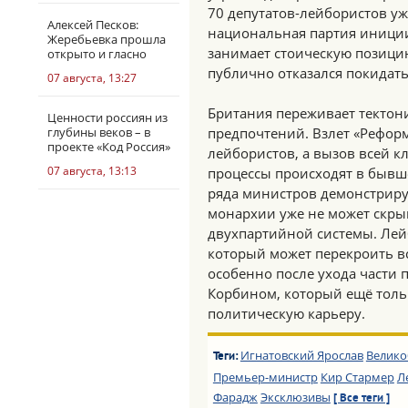
70 депутатов-лейбористов уж
Алексей Песков:
национальная партия инициир
Жеребьевка прошла
занимает стоическую позицию
открыто и гласно
публично отказался покидать
07 августа, 13:27
Британия переживает тектон
Ценности россиян из
глубины веков – в
предпочтений. Взлет «Реформ
проекте «Код Россия»
лейбористов, а вызов всей к
07 августа, 13:13
процессы происходят в бывше
ряда министров демонстриру
монархии уже не может скры
двухпартийной системы. Лейб
который может перекроить в
особенно после ухода части
Корбином, который ещё толь
политическую карьеру.
Игнатовский Ярослав
Велико
Теги:
Премьер-министр
Кир Стармер
Л
Фарадж
Эксклюзивы
[ Все теги ]