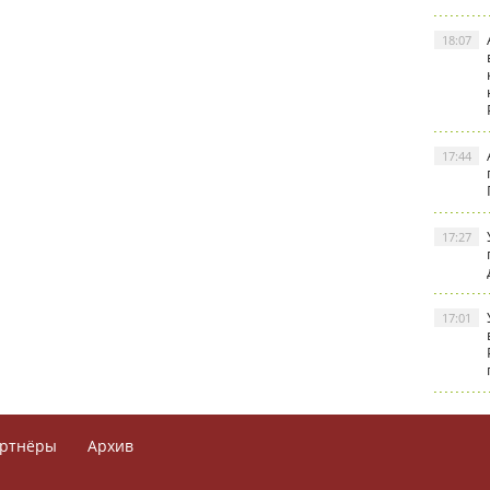
18:07
17:44
17:27
17:01
ртнёры
Архив