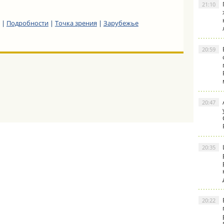
21:10
|
Подробности
|
Точка зрения
|
Зарубежье
20:59
20:47
20:35
20:22