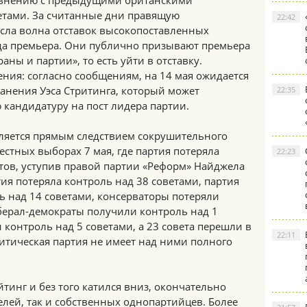
авнению с предыдущими британскими
етами. За считанные дни правящую
22:42
сла волна отставок высокопоставленных
да премьера. Они публично призывают премьера
аны и партии», то есть уйти в отставку.
ения: согласно сообщениям, на 14 мая ожидается
анения Уэса Стритинга, который может
22:35
кандидатуру на пост лидера партии.
вляется прямым следствием сокрушительного
стных выборах 7 мая, где партия потеряла
22:23
тов, уступив правой партии «Реформ» Найджела
ия потеряла контроль над 38 советами, партия
ь над 14 советами, консерваторы потеряли
иберал-демократы получили контроль над 1
 контроль над 5 советами, а 23 совета перешли в
22:11
литическая партия не имеет над ними полного
тинг и без того катился вниз, окончательно
елей, так и собственных однопартийцев. Более