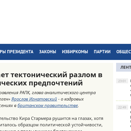
РЫ ПРЕЗИДЕНТА
ЗАКОНЫ
ИЗБИРКОМЫ
ПАРТИИ
ОБЩЕС
ЛЕН
ет тектонический разлом в
ических предпочтений
23:01
равления РАПК, глава аналитического центра
тген»
Ярослав Игнатовский
- о кадровых
сениях в
британском правительстве
.
22:49
ельство Кира Стармера рушится на глазах, хотя
италось образцом политической устойчивости,