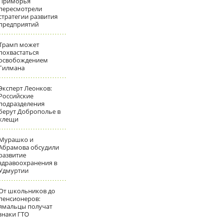
Приморья
пересмотрели
стратегии развития
предприятий
Трамп может
похвастаться
освобождением
Гилмана
Эксперт Леонков:
Российские
подразделения
берут Доброполье в
клещи
Мурашко и
Абрамова обсудили
развитие
здравоохранения в
Удмуртии
От школьников до
пенсионеров:
ямальцы получат
знаки ГТО