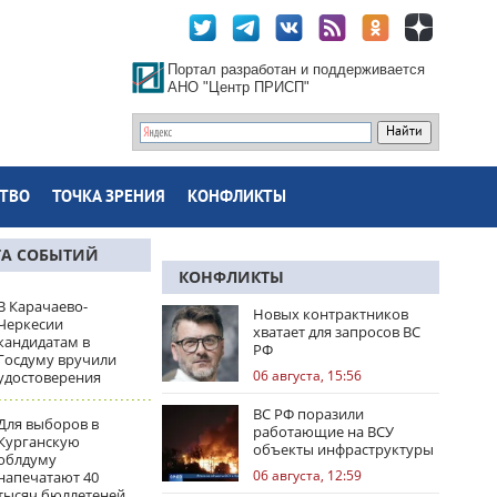
Портал разработан и поддерживается
АНО "Центр ПРИСП"
ТВО
ТОЧКА ЗРЕНИЯ
КОНФЛИКТЫ
ТА СОБЫТИЙ
КОНФЛИКТЫ
В Карачаево-
Новых контрактников
Черкесии
хватает для запросов ВС
кандидатам в
РФ
Госдуму вручили
06 августа, 15:56
удостоверения
ВС РФ поразили
Для выборов в
работающие на ВСУ
Курганскую
объекты инфраструктуры
облдуму
и центры логистики
06 августа, 12:59
напечатают 40
тысяч бюллетеней