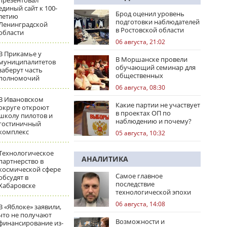
презентовал
единый сайт к 100-
Брод оценил уровень
летию
подготовки наблюдателей
Ленинградской
в Ростовской области
области
06 августа, 21:02
В Прикамье у
В Моршанске провели
муниципалитетов
обучающий семинар для
заберут часть
общественных
полномочий
наблюдателей
06 августа, 08:30
В Ивановском
Какие партии не участвует
округе откроют
в проектах ОП по
школу пилотов и
наблюдению и почему?
гостиничный
комплекс
05 августа, 10:32
Технологическое
АНАЛИТИКА
партнерство в
космической сфере
Самое главное
обсудят в
последствие
Хабаровске
технологической эпохи
06 августа, 14:08
В «Яблоке» заявили,
что не получают
Возможности и
финансирование из-