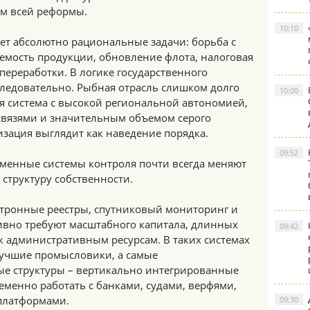
м всей реформы.
10:10
ет абсолютно рациональные задачи: борьба с
емость продукции, обновление флота, налоговая
переработки. В логике государственного
следовательно. Рыбная отрасль слишком долго
10:00
я система с высокой региональной автономией,
язями и значительным объемом серого
изация выглядит как наведение порядка.
09:52
еменные системы контроля почти всегда меняют
 структуру собственности.
тронные реестры, спутниковый мониторинг и
ивно требуют масштабного капитала, длинных
09:42
 к административным ресурсам. В таких системах
учшие промысловики, а самые
е структуры – вертикально интегрированные
менно работать с банками, судами, верфями,
платформами.
09:30