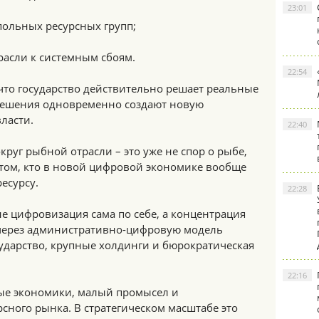
23:01
ольных ресурсных групп;
расли к системным сбоям.
22:54
 что государство действительно решает реальные
решения одновременно создают новую
ласти.
22:40
руг рыбной отрасли – это уже не спор о рыбе,
о том, кто в новой цифровой экономике вообще
есурсу.
22:28
е цифровизация сама по себе, а концентрация
через административно-цифровую модель
ударство, крупные холдинги и бюрократическая
22:16
ые экономики, малый промысел и
сного рынка. В стратегическом масштабе это