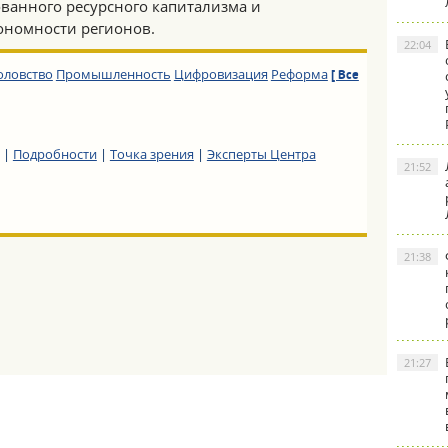
ованного ресурсного капитализма и
ономности регионов.
22:04
оловство
Промышленность
Цифровизация
Реформа
[ Все
|
Подробности
|
Точка зрения
|
Эксперты Центра
21:52
21:38
21:27