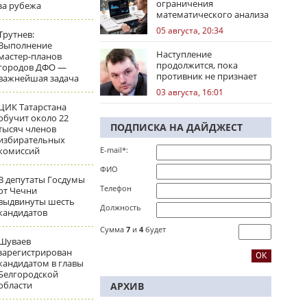
ограничения
за рубежа
математического анализа
избирательных кампаний
05 августа, 20:34
Трутнев:
Выполнение
Наступление
мастер-планов
продолжится, пока
городов ДФО —
противник не признает
важнейшая задача
стратегическое
03 августа, 16:01
поражение
ЦИК Татарстана
обучит около 22
ПОДПИСКА НА ДАЙДЖЕСТ
тысяч членов
избирательных
комиссий
E-mail*:
ФИО
В депутаты Госдумы
Телефон
от Чечни
выдвинуты шесть
Должность
кандидатов
Сумма
7
и
4
будет
Шуваев
зарегистрирован
кандидатом в главы
Белгородской
области
АРХИВ