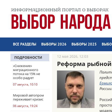
ВСЕ РАЗДЕЛЫ
ВЫБОРЫ 2026
ВЫБОРЫ 2025
ВЫБО
12 мая 2026, 12:03
ПОДРОБНОСТИ
Реформа рыбной 
«Снижение»
миграционного
Полити
потока на 15% не
предс
особо радует
Ермил
07 августа, 10:10
России
Мировой автопром
переживает кризис
Россий
просто
06 августа, 19:24
модели