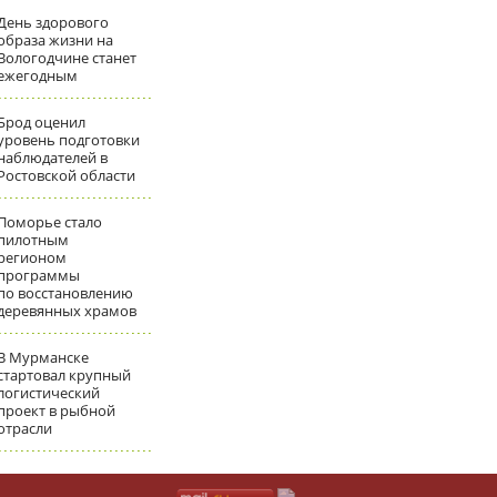
День здорового
образа жизни на
Вологодчине станет
ежегодным
Брод оценил
уровень подготовки
наблюдателей в
Ростовской области
Поморье стало
пилотным
регионом
программы
по восстановлению
деревянных храмов
В Мурманске
стартовал крупный
логистический
проект в рыбной
отрасли