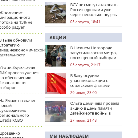
ВСУ не смогут атаковать
Россию дронами уже
«Снижение»
через несколько недель
миграционного
05 августа, 18:41
потока на 15% не
особо радует
АКЦИИ
В Тыве обновили
Стратегию
В Нижнем Новгороде
внешнеэкономической
запустили состав метро,
деятельности
посвященный выборам
05 августа, 21:17
Южно-Курильская
ТИК провела учения
В Баку осудили
по обеспечению
участников акции с
безопасности
советскими флагами
выборов
29 июля, 23:00
На Ямале назначен
Ольга Демичева провела
новый
акцию в День памяти
руководитель
детей-жертв войны в
регионального
Донбассе
штаба КСВО
27 июля, 21:48
Дрозденко
МЫ НАБЛЮДАЕМ