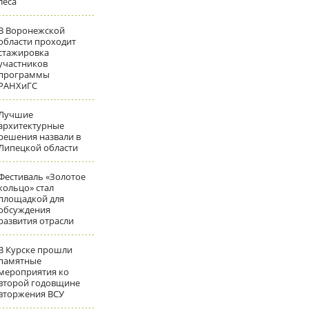
леса
В Воронежской
области проходит
стажировка
участников
программы
РАНХиГС
Лучшие
архитектурные
решения назвали в
Липецкой области
Фестиваль «Золотое
кольцо» стал
площадкой для
обсуждения
развития отрасли
В Курске прошли
памятные
мероприятия ко
второй годовщине
вторжения ВСУ