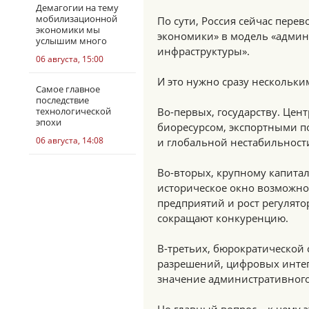
Демагогии на тему
мобилизационной
По сути, Россия сейчас пер
экономики мы
экономики» в модель «админ
услышим много
инфраструктуры».
06 августа, 15:00
И это нужно сразу нескольки
Самое главное
последствие
технологической
Во-первых, государству. Цен
эпохи
биоресурсом, экспортными по
06 августа, 14:08
и глобальной нестабильности
Во-вторых, крупному капита
историческое окно возможно
предприятий и рост регулят
сокращают конкуренцию.
В-третьих, бюрократической 
разрешений, цифровых интег
значение административного