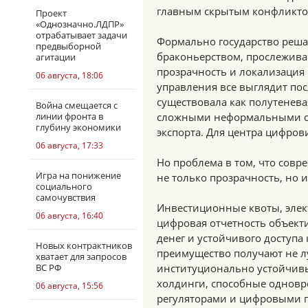
главным скрытым конфликто
Проект
«Однозначно.ЛДПР»
отрабатывает задачи
Формально государство реша
предвыборной
браконьерством, прослежива
агитации
прозрачность и локализация 
06 августа, 18:06
управления все выглядит по
существовала как полутенева
Война смещается с
линии фронта в
сложными неформальными св
глубину экономики
экспорта. Для центра цифров
06 августа, 17:33
Но проблема в том, что совр
Игра на понижение
не только прозрачность, но и
социального
самочувствия
Инвестиционные квоты, элек
06 августа, 16:40
цифровая отчетность объект
денег и устойчивого доступа
Новых контрактников
преимущество получают не л
хватает для запросов
ВС РФ
институционально устойчивы
холдинги, способные одновре
06 августа, 15:56
регуляторами и цифровыми 