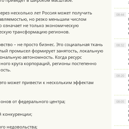
это приведет в широком масштабе.
через несколько лет Россия может получить
08:44
равляемостью, но резко меньшим числом
о означает не только экономическую
ескую трансформацию регионов.
вство – не просто бизнес. Это социальная ткань
08:32
лый промысел формирует занятость, локальную
иональную автономность. Когда ресурс
нного круга корпораций, регионы постепенно
ость.
08:20
это может привести к нескольким эффектам
онов от федерального центра;
08:05
й конкуренции;
ого недовольства;