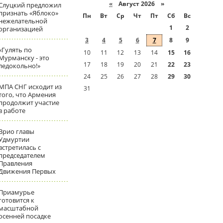
«
Август 2026 »
Слуцкий предложил
признать «Яблоко»
Пн
Вт
Ср
Чт
Пт
Сб
Вс
нежелательной
1
2
организацией
3
4
5
6
7
8
9
«Гулять по
10
11
12
13
14
15
16
Мурманску - это
17
18
19
20
21
22
23
ледокольно!»
24
25
26
27
28
29
30
МПА СНГ исходит из
31
того, что Армения
продолжит участие
в работе
Врио главы
Удмуртии
встретилась с
председателем
Правления
Движения Первых
Приамурье
готовится к
масштабной
осенней посадке