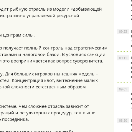
еводит рыбную отрасль из модели «добывающей
истративно управляемой ресурсной
09:23
м центрам силы.
тр получает полный контроль над стратегическим
токами и налоговой базой. В условиях санкций
09:11
 это воспринимается как вопрос суверенитета.
лу. Для больших игроков нынешняя модель –
стей. Концентрация квот, вытеснение малых
орной сложности естественным образом
09:01
системе. Чем сложнее отрасль зависит от
раций и регуляторных процедур, тем выше
 посредника.
08:50