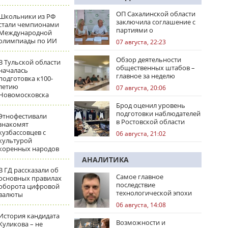
ОП Сахалинской области
Школьники из РФ
заключила соглашение с
стали чемпионами
партиями о
Международной
сотрудничестве на
олимпиады по ИИ
07 августа, 22:23
выборах
Обзор деятельности
В Тульской области
общественных штабов –
началась
главное за неделю
подготовка к100-
летию
07 августа, 20:06
Новомосковска
Брод оценил уровень
подготовки наблюдателей
Этнофестивали
в Ростовской области
знакомят
кузбассовцев с
06 августа, 21:02
культурой
коренных народов
АНАЛИТИКА
В ГД рассказали об
Самое главное
основных правилах
последствие
оборота цифровой
технологической эпохи
валюты
06 августа, 14:08
История кандидата
Возможности и
Куликова – не