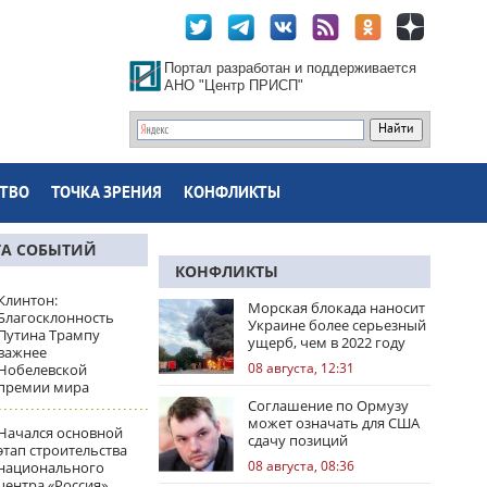
Портал разработан и поддерживается
АНО "Центр ПРИСП"
ТВО
ТОЧКА ЗРЕНИЯ
КОНФЛИКТЫ
ТА СОБЫТИЙ
КОНФЛИКТЫ
Клинтон:
Морская блокада наносит
Благосклонность
Украине более серьезный
Путина Трампу
ущерб, чем в 2022 году
важнее
08 августа, 12:31
Нобелевской
премии мира
Соглашение по Ормузу
может означать для США
Начался основной
сдачу позиций
этап строительства
08 августа, 08:36
национального
центра «Россия»