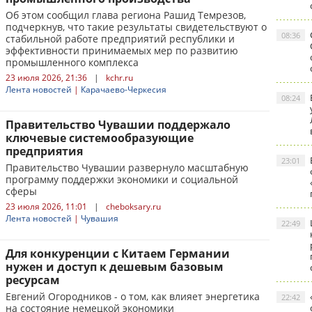
Об этом сообщил глава региона Рашид Темрезов,
подчеркнув, что такие результаты свидетельствуют о
08:36
стабильной работе предприятий республики и
эффективности принимаемых мер по развитию
промышленного комплекса
23 июля 2026, 21:36
|
kchr.ru
Лента новостей
|
Карачаево-Черкесия
08:24
Правительство Чувашии поддержало
ключевые системообразующие
предприятия
23:01
Правительство Чувашии развернуло масштабную
программу поддержки экономики и социальной
сферы
23 июля 2026, 11:01
|
cheboksary.ru
Лента новостей
|
Чувашия
22:49
Для конкуренции с Китаем Германии
нужен и доступ к дешевым базовым
ресурсам
Евгений Огородников - о том, как влияет энергетика
22:42
на состояние немецкой экономики