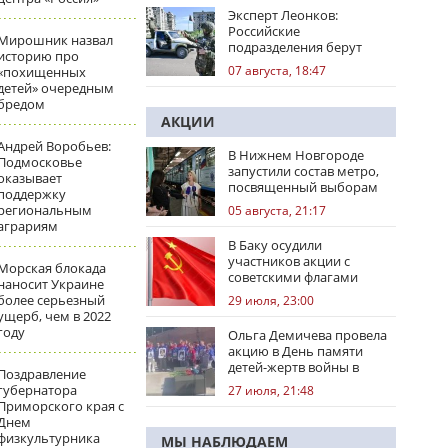
Эксперт Леонков:
Российские
Мирошник назвал
подразделения берут
историю про
Доброполье в клещи
07 августа, 18:47
«похищенных
детей» очередным
бредом
АКЦИИ
Андрей Воробьев:
В Нижнем Новгороде
Подмосковье
запустили состав метро,
оказывает
посвященный выборам
поддержку
региональным
05 августа, 21:17
аграриям
В Баку осудили
участников акции с
Морская блокада
советскими флагами
наносит Украине
более серьезный
29 июля, 23:00
ущерб, чем в 2022
году
Ольга Демичева провела
акцию в День памяти
детей-жертв войны в
Поздравление
Донбассе
губернатора
27 июля, 21:48
Приморского края с
Днем
физкультурника
МЫ НАБЛЮДАЕМ