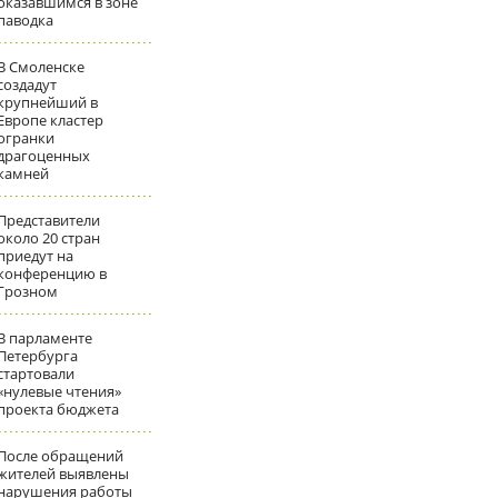
оказавшимся в зоне
паводка
В Смоленске
создадут
крупнейший в
Европе кластер
огранки
драгоценных
камней
Представители
около 20 стран
приедут на
конференцию в
Грозном
В парламенте
Петербурга
стартовали
«нулевые чтения»
проекта бюджета
После обращений
жителей выявлены
нарушения работы