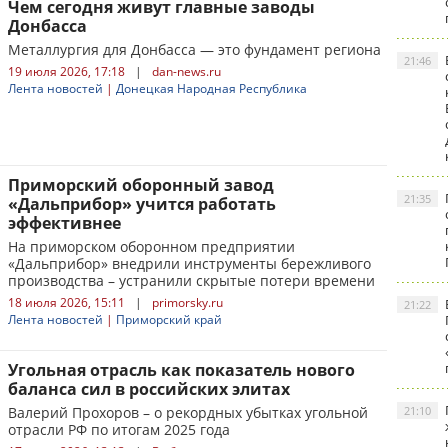
Чем сегодня живут главные заводы
Донбасса
Металлургия для Донбасса — это фундамент региона
21:46
19 июля 2026, 17:18
|
dan-news.ru
Лента новостей
|
Донецкая Народная Республика
Приморский оборонный завод
21:35
«Дальприбор» учится работать
эффективнее
На приморском оборонном предприятии
«Дальприбор» внедрили инструменты бережливого
производства – устранили скрытые потери времени
18 июля 2026, 15:11
|
primorsky.ru
21:22
Лента новостей
|
Приморский край
Угольная отрасль как показатель нового
баланса сил в российских элитах
Валерий Прохоров – о рекордных убытках угольной
21:10
отрасли РФ по итогам 2025 года