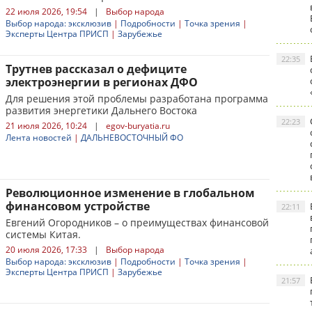
22 июля 2026, 19:54
|
Выбор народа
Выбор народа: эксклюзив
|
Подробности
|
Точка зрения
|
Эксперты Центра ПРИСП
|
Зарубежье
22:35
Трутнев рассказал о дефиците
электроэнергии в регионах ДФО
Для решения этой проблемы разработана программа
развития энергетики Дальнего Востока
22:23
21 июля 2026, 10:24
|
egov-buryatia.ru
Лента новостей
|
ДАЛЬНЕВОСТОЧНЫЙ ФО
Революционное изменение в глобальном
финансовом устройстве
22:11
Евгений Огородников – о преимуществах финансовой
системы Китая.
20 июля 2026, 17:33
|
Выбор народа
Выбор народа: эксклюзив
|
Подробности
|
Точка зрения
|
Эксперты Центра ПРИСП
|
Зарубежье
21:57