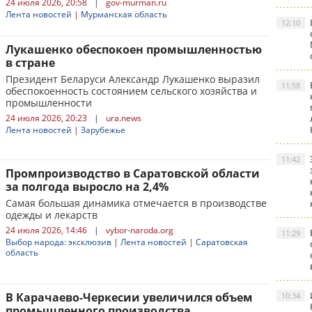
24 июля 2026, 20:58
|
gov-murman.ru
Лента новостей
|
Мурманская область
12:10
Лукашенко обеспокоен промышленностью
в стране
Президент Беларуси Александр Лукашенко выразил
11:58
обеспокоенность состоянием сельского хозяйства и
промышленности
24 июля 2026, 20:23
|
ura.news
Лента новостей
|
Зарубежье
11:42
Промпроизводство в Саратовской области
за полгода выросло на 2,4%
Самая большая динамика отмечается в производстве
одежды и лекарств
24 июля 2026, 14:46
|
vybor-naroda.org
11:29
Выбор народа: эксклюзив
|
Лента новостей
|
Саратовская
область
В Карачаево-Черкесии увеличился объем
10:34
промышленного производства