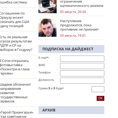
ограничения
ошибка системы
математического анализа
избирательных кампаний
05 августа, 20:34
Соглашение по
Ормузу может
Наступление
означать для США
продолжится, пока
сдачу позиций
противник не признает
стратегическое
03 августа, 16:01
Есть ли реальная
поражение
угроза результатам
ЛДПР и СР на
ПОДПИСКА НА ДАЙДЖЕСТ
выборах в Госдуму?
E-mail*:
В Сочи открылась
фотовыставка
ФИО
«Посмотри в глаза
Телефон
героям»
Должность
Шадаев обозначил
направления
Сумма
5
и
5
будет
развития
государственных
сервисов
АРХИВ
«Герой Приангарья»
стал советником