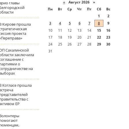
«
Август 2026 »
врио главы
Белгородской
Пн
Вт
Ср
Чт
Пт
Сб
Вс
области
1
2
3
4
5
6
7
8
9
В Кирове прошла
стратегическая
10
11
12
13
14
15
16
сессия проекта
17
18
19
20
21
22
23
«Переправа»
24
25
26
27
28
29
30
ОП Сахалинской
31
области заключила
соглашение с
партиями о
сотрудничестве на
выборах
В Котласе прошла
встреча
представителей
правительства с
активом ЕР
Волонтеры
помогают
тюменцам,