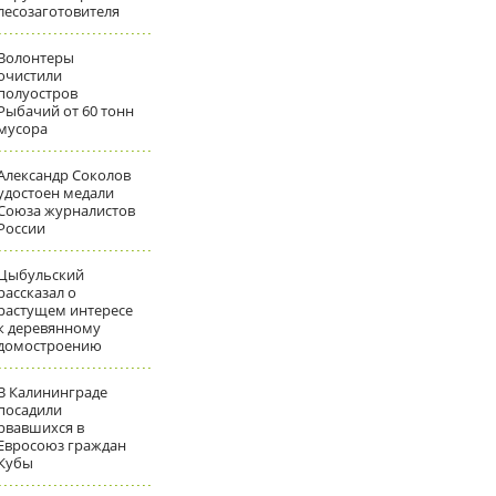
лесозаготовителя
Волонтеры
очистили
полуостров
Рыбачий от 60 тонн
мусора
Александр Соколов
удостоен медали
Союза журналистов
России
Цыбульский
рассказал о
растущем интересе
к деревянному
домостроению
В Калининграде
посадили
рвавшихся в
Евросоюз граждан
Кубы