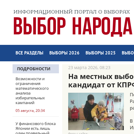
ВСЕ РАЗДЕЛЫ
ВЫБОРЫ 2026
ВЫБОРЫ 2025
ВЫБО
23 марта 2026, 08:23
ПОДРОБНОСТИ
На местных выбо
Возможности и
кандидат от КПР
ограничения
математического
анализа
П
избирательных
Р
кампаний
р
05 августа, 20:34
В
У финансового блока
И
Японии есть лишь
один правильный
Фото с сайта: