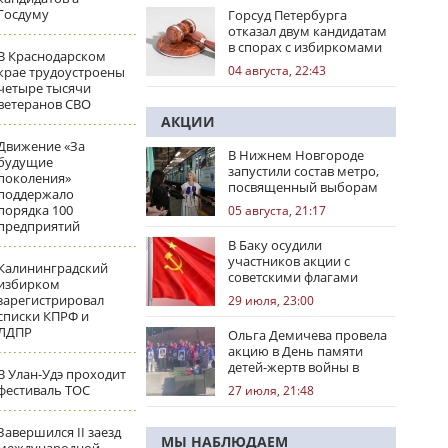
Госдуму
Горсуд Петербурга
отказал двум кандидатам
в спорах с избиркомами
В Краснодарском
04 августа, 22:43
крае трудоустроены
четыре тысячи
ветеранов СВО
АКЦИИ
Движение «За
В Нижнем Новгороде
будущие
запустили состав метро,
поколения»
посвященный выборам
поддержало
порядка 100
05 августа, 21:17
предприятий
В Баку осудили
участников акции с
Калининградский
советскими флагами
избирком
зарегистрировал
29 июля, 23:00
списки КПРФ и
ЛДПР
Ольга Демичева провела
акцию в День памяти
детей-жертв войны в
В Улан-Удэ проходит
Донбассе
фестиваль ТОС
27 июля, 21:48
Завершился II заезд
МЫ НАБЛЮДАЕМ