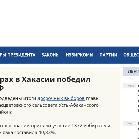
РЫ ПРЕЗИДЕНТА
ЗАКОНЫ
ИЗБИРКОМЫ
ПАРТИИ
ОБЩЕС
ЛЕН
рах в Хакасии победил
Ф
23:00
одведены итоги
досрочных выборов
главы
асцветовского сельсовета Усть-Абаканского
айона.
22:51
 голосовании приняли участие 1372 избирателя.
х явка составила 40,83%.