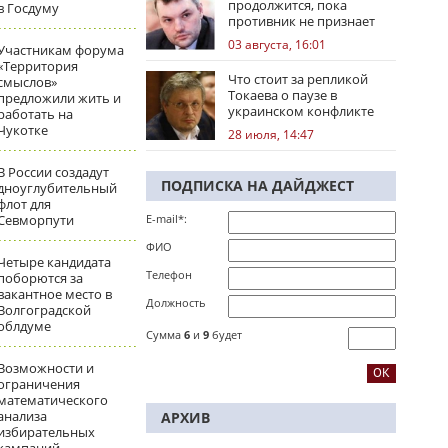
продолжится, пока
в Госдуму
противник не признает
стратегическое
03 августа, 16:01
Участникам форума
поражение
«Территория
Что стоит за репликой
смыслов»
Токаева о паузе в
предложили жить и
украинском конфликте
работать на
Чукотке
28 июля, 14:47
В России создадут
ПОДПИСКА НА ДАЙДЖЕСТ
дноуглубительный
флот для
Севморпути
E-mail*:
ФИО
Четыре кандидата
Телефон
поборются за
вакантное место в
Должность
Волгоградской
облдуме
Сумма
6
и
9
будет
Возможности и
ограничения
математического
анализа
АРХИВ
избирательных