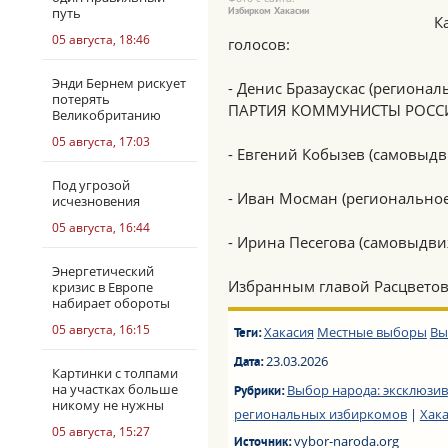
путь
Избирком Хакасии
К
05 августа, 18:46
голосов:
Энди Бернем рискует
- Денис Бразаускас (регион
потерять
ПАРТИЯ КОММУНИСТЫ РОССИИ) 
Великобританию
05 августа, 17:03
- Евгений Кобызев (самовыдви
Под угрозой
- Иван Мосман (региональное 
исчезновения
05 августа, 16:44
- Ирина Песегова (самовыдвиж
Энергетический
Избранным главой Расцветов
кризис в Европе
набирает обороты
05 августа, 16:15
Хакасия
Местные выборы
Вы
Теги:
23.03.2026
Дата:
Картинки с толпами
на участках больше
Выбор народа: эксклюзив
Рубрики:
никому не нужны
региональных избиркомов
|
Хак
05 августа, 15:27
vybor-naroda.org
Источник: