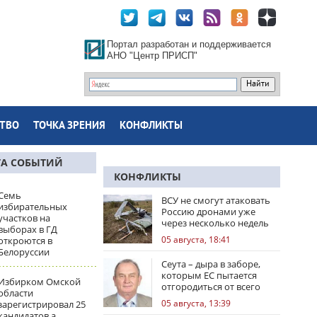
Портал разработан и поддерживается
АНО "Центр ПРИСП"
ТВО
ТОЧКА ЗРЕНИЯ
КОНФЛИКТЫ
ТА СОБЫТИЙ
КОНФЛИКТЫ
Семь
ВСУ не смогут атаковать
избирательных
Россию дронами уже
участков на
через несколько недель
выборах в ГД
05 августа, 18:41
откроются в
Белоруссии
Сеута – дыра в заборе,
которым ЕС пытается
Избирком Омской
отгородиться от всего
области
мира
05 августа, 13:39
зарегистрировал 25
кандидатов а