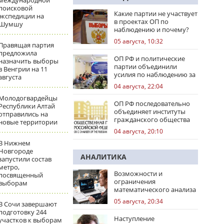
международной
поисковой
Какие партии не участвует
экспедиции на
в проектах ОП по
Шумшу
наблюдению и почему?
05 августа, 10:32
Правящая партия
предложила
ОП РФ и политические
назначить выборы
партии объединили
в Венгрии на 11
усилия по наблюдению за
августа
выборами
04 августа, 22:04
Молодогвардейцы
ОП РФ последовательно
Республики Алтай
объединяет институты
отправились на
гражданского общества
новые территории
04 августа, 20:10
В Нижнем
Новгороде
АНАЛИТИКА
запустили состав
метро,
Возможности и
посвященный
ограничения
выборам
математического анализа
избирательных кампаний
05 августа, 20:34
В Сочи завершают
подготовку 244
Наступление
участков к выборам