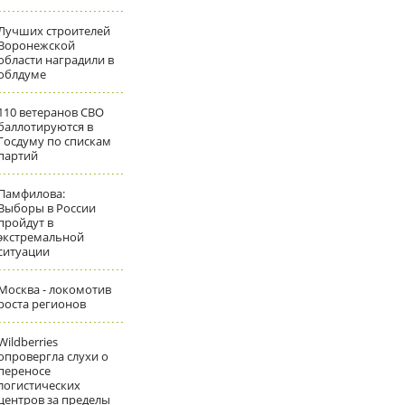
Лучших строителей
Воронежской
области наградили в
облдуме
110 ветеранов СВО
баллотируются в
Госдуму по спискам
партий
Памфилова:
Выборы в России
пройдут в
экстремальной
ситуации
Москва - локомотив
роста регионов
Wildberries
опровергла слухи о
переносе
логистических
центров за пределы