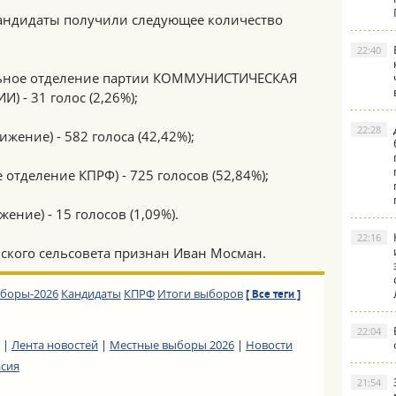
андидаты получили следующее количество
22:40
альное отделение партии КОММУНИСТИЧЕСКАЯ
- 31 голос (2,26%);
22:28
жение) - 582 голоса (42,42%);
отделение КПРФ) - 725 голосов (52,84%);
ение) - 15 голосов (1,09%).
22:16
ского сельсовета признан Иван Мосман.
боры-2026
Кандидаты
КПРФ
Итоги выборов
[ Все теги ]
22:04
|
Лента новостей
|
Местные выборы 2026
|
Новости
асия
21:54