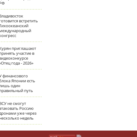
РФ
Владивосток
готовится встретить
Тихоокеанский
международный
конгресс
Курян приглашают
принять участие в
видеоконкурсе
«Отец года - 2026»
У финансового
блока Японии есть
лишь один
правильный путь
ВСУ не смогут
атаковать Россию
дронами уже через
несколько недель