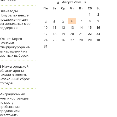
кампаний
«
Август 2026 »
Пн
Вт
Ср
Чт
Пт
Сб
Вс
Оленеводы
1
2
Приуралья внесли
предложения для
3
4
5
6
7
8
9
региональных мер
поддержки
10
11
12
13
14
15
16
17
18
19
20
21
22
23
Южная Корея
24
25
26
27
28
29
30
назначит
31
спецпрокурора из-
за нарушений на
местных выборах
В Нижегородской
области дроны
начали выявлять
незаконный сброс
отходов
Миграционный
учет иностранцев
по месту
пребывания
предложили
ужесточить