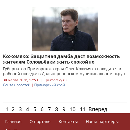
Кожемяко: Защитная дамба даст возможность
жителям Соловьёвки жить спокойно
Губернатор Приморского края Олег Кожемяко находится в
рабочей поездке в Дальнереченском муниципальном округе
30 марта 2026, 12:53
|
primorsky.ru
Лента новостей
|
Приморский край
1
2
3
4
5
6
7
8
9
10
11
Вперед
Главная
О портале
Контакты
Наши партнёры