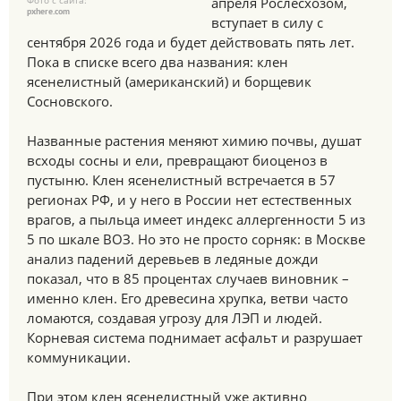
Фото с сайта:
апреля Рослесхозом,
pxhere.com
вступает в силу с
сентября 2026 года и будет действовать пять лет.
Пока в списке всего два названия: клен
ясенелистный (американский) и борщевик
Сосновского.
Названные растения меняют химию почвы, душат
всходы сосны и ели, превращают биоценоз в
пустыню. Клен ясенелистный встречается в 57
регионах РФ, и у него в России нет естественных
врагов, а пыльца имеет индекс аллергенности 5 из
5 по шкале ВОЗ. Но это не просто сорняк: в Москве
анализ падений деревьев в ледяные дожди
показал, что в 85 процентах случаев виновник –
именно клен. Его древесина хрупка, ветви часто
ломаются, создавая угрозу для ЛЭП и людей.
Корневая система поднимает асфальт и разрушает
коммуникации.
При этом клен ясенелистный уже активно