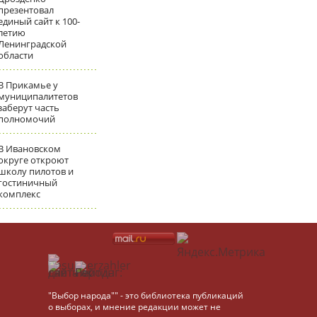
презентовал
единый сайт к 100-
летию
Ленинградской
области
В Прикамье у
муниципалитетов
заберут часть
полномочий
В Ивановском
округе откроют
школу пилотов и
гостиничный
комплекс
"Выбор народа"" - это библиотека публикаций
о выборах, и мнение редакции может не