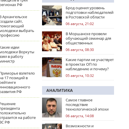
паводков в трех
регионах РФ
Брод оценил уровень
подготовки наблюдателей
В Архангельске
в Ростовской области
создали сайт,
06 августа, 21:02
помогающий
молодежи выбрать
В Моршанске провели
профессию
обучающий семинар для
общественных
Какие идеи
наблюдателей
06 августа, 08:30
молодежи Воркуты
взял в работу
Какие партии не участвует
министр
в проектах ОП по
наблюдению и почему?
Приморье взлетело
05 августа, 10:32
на 17 позиций в
рейтинге
инновационного
АНАЛИТИКА
развития РФ
Самое главное
Решение
последствие
президента
технологической эпохи
положительно
06 августа, 14:08
отразится на работе
ВС РФ
Возможности и