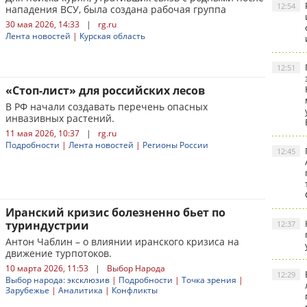
12:54
нападения ВСУ, была создана рабочая группа
30 мая 2026, 14:33
|
rg.ru
Лента новостей
|
Курская область
12:51
«Стоп-лист» для российских лесов
В РФ начали создавать перечень опасных
инвазивных растений.
11 мая 2026, 10:37
|
rg.ru
Подробности
|
Лента новостей
|
Регионы России
12:45
Иранский кризис болезненно бьет по
туриндустрии
12:37
Антон Чаблин – о влиянии иранского кризиса на
движение турпотоков.
10 марта 2026, 11:53
|
Выбор Народа
12:29
Выбор народа: эксклюзив
|
Подробности
|
Точка зрения
|
Зарубежье
|
Аналитика
|
Конфликты