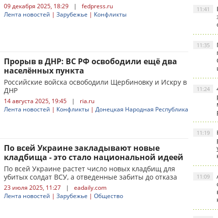
09 декабря 2025, 18:29
|
fedpress.ru
11:41
Лента новостей
|
Зарубежье
|
Конфликты
11:35
Прорыв в ДНР: ВС РФ освободили ещё два
населённых пункта
Российские войска освободили Щербиновку и Искру в
11:24
ДНР
14 августа 2025, 19:45
|
ria.ru
Лента новостей
|
Конфликты
|
Донецкая Народная Республика
11:19
По всей Украине закладывают новые
кладбища - это стало национальной идеей
По всей Украине растет число новых кладбищ для
убитых солдат ВСУ, а отведенные забиты до отказа
11:09
23 июля 2025, 11:27
|
eadaily.com
Лента новостей
|
Зарубежье
|
Общество