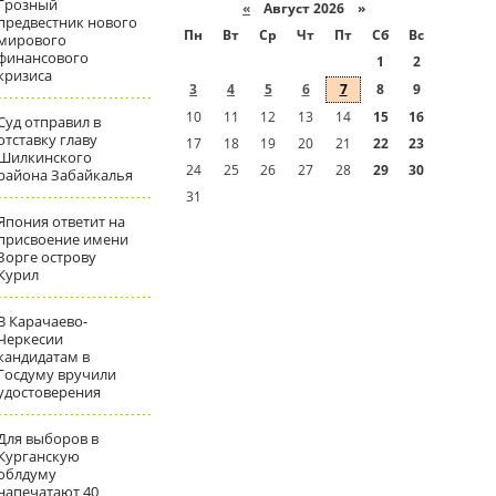
Грозный
«
Август 2026 »
предвестник нового
Пн
Вт
Ср
Чт
Пт
Сб
Вс
мирового
финансового
1
2
кризиса
3
4
5
6
7
8
9
10
11
12
13
14
15
16
Суд отправил в
отставку главу
17
18
19
20
21
22
23
Шилкинского
24
25
26
27
28
29
30
района Забайкалья
31
Япония ответит на
присвоение имени
Зорге острову
Курил
В Карачаево-
Черкесии
кандидатам в
Госдуму вручили
удостоверения
Для выборов в
Курганскую
облдуму
напечатают 40