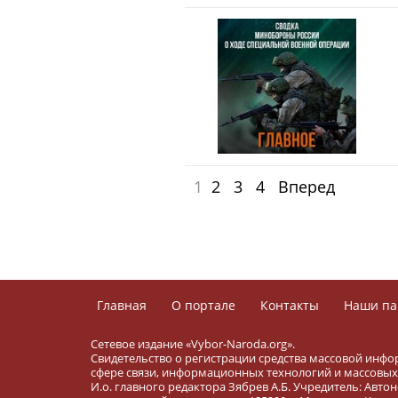
1
2
3
4
Вперед
Главная
О портале
Контакты
Наши па
Сетевое издание «Vybor-Naroda.org».
Свидетельство о регистрации средства массовой инфо
сфере связи, информационных технологий и массовых 
И.о. главного редактора Зябрев А.Б. Учредитель: Ав