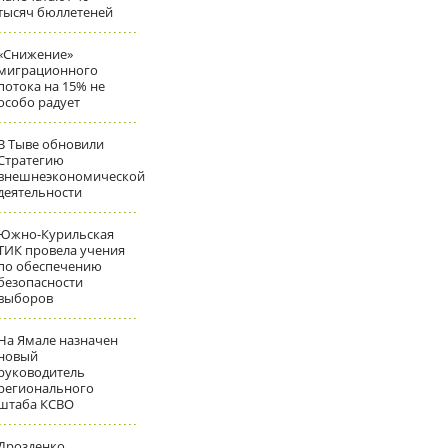
тысяч бюллетеней
«Снижение»
миграционного
потока на 15% не
особо радует
В Тыве обновили
Стратегию
внешнеэкономической
деятельности
Южно-Курильская
ТИК провела учения
по обеспечению
безопасности
выборов
На Ямале назначен
новый
руководитель
регионального
штаба КСВО
Дрозденко