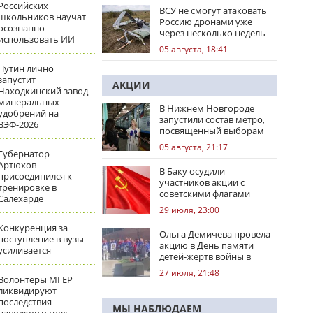
Российских
ВСУ не смогут атаковать
школьников научат
Россию дронами уже
осознанно
через несколько недель
использовать ИИ
05 августа, 18:41
Путин лично
запустит
АКЦИИ
Находкинский завод
минеральных
В Нижнем Новгороде
удобрений на
запустили состав метро,
ВЭФ-2026
посвященный выборам
05 августа, 21:17
Губернатор
Артюхов
В Баку осудили
присоединился к
участников акции с
тренировке в
советскими флагами
Салехарде
29 июля, 23:00
Конкуренция за
Ольга Демичева провела
поступление в вузы
акцию в День памяти
усиливается
детей-жертв войны в
Донбассе
27 июля, 21:48
Волонтеры МГЕР
ликвидируют
последствия
МЫ НАБЛЮДАЕМ