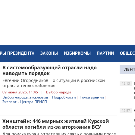
РЫ ПРЕЗИДЕНТА
ЗАКОНЫ
ИЗБИРКОМЫ
ПАРТИИ
ОБЩЕС
В системообразующей отрасли надо
ЛЕН
наводить порядок
Евгений Огородников – о ситуации в российской
13:13
отрасли теплоснабжения.
09 июня 2026, 11:45
|
Выбор народа
Выбор народа: эксклюзив
|
Подробности
|
Точка зрения
|
Эксперты Центра ПРИСП
12:57
Хинштейн: 446 мирных жителей Курской
области погибли из-за вторжения ВСУ
Для поиска курян, утративших связь с родными после