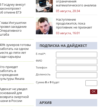
ограничения
В Госдуму внесут
математического анализа
законопроект
избирательных кампаний
05 августа, 20:34
об отмене ЕГЭ
Наступление
Глава Ингушетии
продолжится, пока
провел заседание
противник не признает
Оперативного
стратегическое
03 августа, 16:01
штаба
поражение
40% зумеров готовы
ПОДПИСКА НА ДАЙДЖЕСТ
работать на одном
месте до пяти лет
E-mail*:
ради карьеры
ФИО
Кто приедет
Телефон
работать в
учреждения
Должность
культуры Ямала
Сумма
8
и
9
будет
Адвокат не увидел
оснований для
возврата смертной
казни в России
АРХИВ