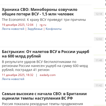
Хроника СВО: Минобороны озвучило
общие потери ВСУ - 1,5 млн человек
12:18
The Economist: К краху ВСУ приведут три причины
19 декабря 2025, 12:04
|
rg.ru
Лента новостей
|
Зарубежье
|
Конфликты
12:02
Бастрыкин: От налетов ВСУ в России ущерб
на 600 млрд рублей
11:48
В результате ударов ВСУ беспилотниками по
регионам России нанесен ущерб на сумму 600 млрд
рублей, пострадал 41 регион
11 декабря 2025, 18:32
|
eadaily.com
Лента новостей
11:42
Самые высокие с начала СВО: в Британии
оценили темпы наступления ВС РФ
Россия показала рекордные темпы продвижения