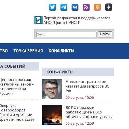
Портал разработан и поддерживается
АНО "Центр ПРИСП"
ТВО
ТОЧКА ЗРЕНИЯ
КОНФЛИКТЫ
ТА СОБЫТИЙ
КОНФЛИКТЫ
Ценности россиян
Новых контрактников
из глубины веков –
хватает для запросов ВС
в проекте «Код
РФ
Россия»
06 августа, 15:56
Оверчук:
ВС РФ поразили
Товарооборот
работающие на ВСУ
России и Армении
объекты инфраструктуры
драматично падает
и центры логистики
06 августа, 12:59