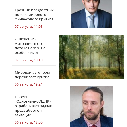
Грозный предвестник
нового мирового
финансового кризиса
07 августа, 11:01
«Снижение»
миграционного
потока на 15% не
особо радует
07 августа, 10:10
Мировой автопром
переживает кризис
06 августа, 19:24
Проект
«Однозначно.ЛДПР»
отрабатывает задачи
предвыборной
агитации
06 августа, 18:06