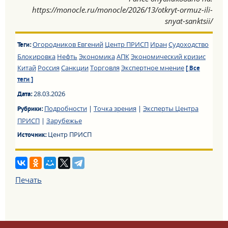
https://monocle.ru/monocle/2026/13/otkryt-ormuz-ili-
snyat-sanktsii/
Огородников Евгений
Центр ПРИСП
Иран
Судоходство
Теги:
Блокировка
Нефть
Экономика
АПК
Экономический кризис
Китай
Россия
Санкции
Торговля
Экспертное мнение
[ Все
теги ]
28.03.2026
Дата:
Подробности
|
Точка зрения
|
Эксперты Центра
Рубрики:
ПРИСП
|
Зарубежье
Центр ПРИСП
Источник:
Печать