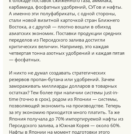
к блокаде поставок сжиженного газа, аммиака,
карбамида, фосфатных удобрений, СУГов и нафты.
А именно эти полуфабрикаты, с одной стороны,
стали новой визитной карточкой стран Ближнего
Востока, а с другой — плотно вошли в обиход
азиатских экономик. Поставки продукции средних
переделов из Персидского залива достигли
критических величин. Например, это каждая
четвертая тонна азотных удобрений и каждая пятая
— фосфатных.
И никто не думал создавать стратегических
резервов пропан-бутана или удобрений. Зачем
замораживать миллиарды долларов в товарных
остатках? Тем более при наличии системы just-in-
time (точно в срок), родом из Японии — системы,
позволяющей экономить на производстве. Теперь
за эту экономию приходится много платить. Та же
Япония получала до 70% импортируемой нафты из
Персидского залива, а Южная Корея — около 60%.
Нафты в Японии на момент подготовки этого