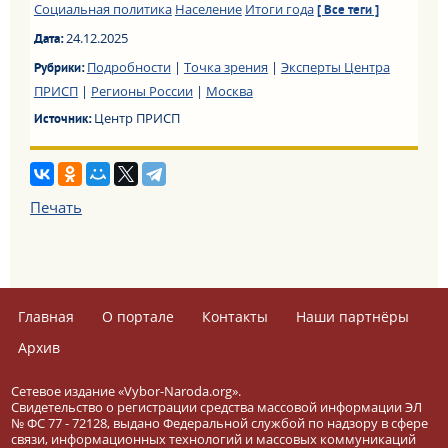
Социальная политика
Население
Итоги года
[ Все теги ]
24.12.2025
Дата:
Подробности
|
Точка зрения
|
Эксперты Центра
Рубрики:
ПРИСП
|
Регионы России
|
Москва
Центр ПРИСП
Источник:
Печать
Главная
О портале
Контакты
Наши партнёры
Архив
Сетевое издание «Vybor-Naroda.org».
Свидетельство о регистрации средства массовой информации ЭЛ
№ ФС 77 - 72128, выдано Федеральной службой по надзору в сфере
связи, информационных технологий и массовых коммуникаций