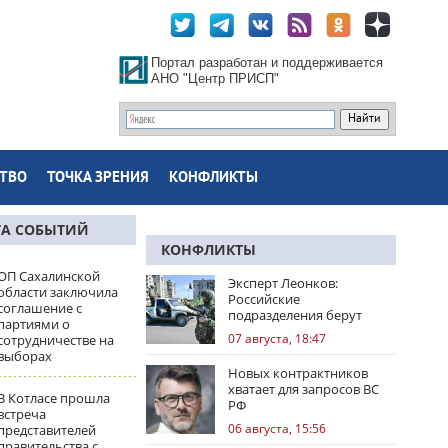
Портал разработан и поддерживается
АНО "Центр ПРИСП"
ТВО
ТОЧКА ЗРЕНИЯ
КОНФЛИКТЫ
ТА СОБЫТИЙ
КОНФЛИКТЫ
ОП Сахалинской
Эксперт Леонков:
области заключила
Российские
соглашение с
подразделения берут
партиями о
Доброполье в клещи
07 августа, 18:47
сотрудничестве на
выборах
Новых контрактников
хватает для запросов ВС
В Котласе прошла
РФ
встреча
06 августа, 15:56
представителей
правительства с