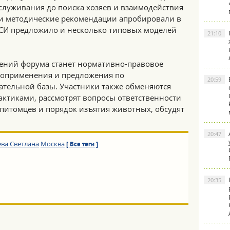
служивания до поиска хозяев и взаимодействия
 и методические рекомендации апробировали в
АСИ предложило и несколько типовых моделей
21:10
ений форума станет нормативно-правовое
воприменения и предложения по
20:59
тельной базы. Участники также обменяются
тиками, рассмотрят вопросы ответственности
питомцев и порядок изъятия животных, обсудят
20:47
ва Светлана
Москва
[ Все теги ]
20:35