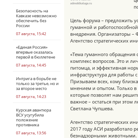
ц
admoblkaluga.ru
п
Безопасность на
Кавказе невозможно
Цель форума – предложить у
обеспечить без
России
гуманной и работоспособной,
внедрения. Организаторы –
07 августа, 15:42
Агентство стратегических ини
«Единая Россия»
впервые оказалась
«Тема гуманного обращения 
первой в бюллетене
комплекс вопросов. Это и ли
07 августа, 14:45
питомца, и эффективная нор
инфраструктура для работы 
Интрига в борьбе не
Призываем всех, кому близка 
только за третье, но и
мнением и опытом. Только в
за второе место
которые позволят нам решит
07 августа, 14:23
важное – остаться при этом 
Светлана Чупшева.
Курская авантюра
ВСУ усугубила
положение
Агентство стратегических ин
противника
2017 году АСИ разработало 
07 августа, 13:56
безнадзорными животными. В