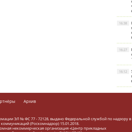
16:38
16:27
16:12
ртнёры
Архив
рмации ЭЛ № ФС 77 - 72128, выдано Федеральной службой по надзору в
коммуникаций (Роскомнадзор) 15.01.2018.
тономная некоммерческая организация «Центр прикладных