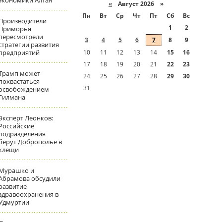
экономики Алтая
«
Август 2026 »
Пн
Вт
Ср
Чт
Пт
Сб
Вс
Производители
1
2
Приморья
пересмотрели
3
4
5
6
7
8
9
стратегии развития
предприятий
10
11
12
13
14
15
16
17
18
19
20
21
22
23
Трамп может
24
25
26
27
28
29
30
похвастаться
31
освобождением
Гилмана
Эксперт Леонков:
Российские
подразделения
берут Доброполье в
клещи
Мурашко и
Абрамова обсудили
развитие
здравоохранения в
Удмуртии