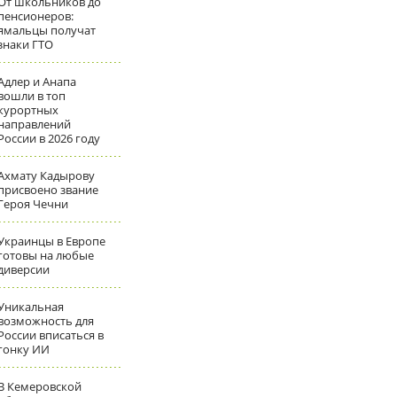
От школьников до
пенсионеров:
ямальцы получат
знаки ГТО
Адлер и Анапа
вошли в топ
курортных
направлений
России в 2026 году
Ахмату Кадырову
присвоено звание
Героя Чечни
Украинцы в Европе
готовы на любые
диверсии
Уникальная
возможность для
России вписаться в
гонку ИИ
В Кемеровской