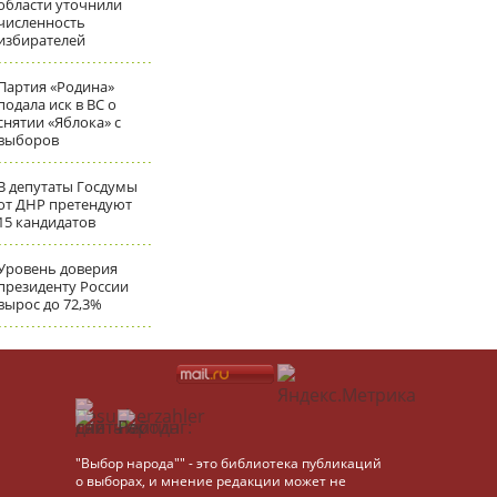
области уточнили
численность
избирателей
Партия «Родина»
подала иск в ВС о
снятии «Яблока» с
выборов
В депутаты Госдумы
от ДНР претендуют
15 кандидатов
Уровень доверия
президенту России
вырос до 72,3%
"Выбор народа"" - это библиотека публикаций
о выборах, и мнение редакции может не