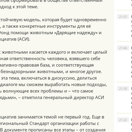
елом сформировать в обществе ответственный
одход к этой теме.
21:57
стойчивую модель, которая будет одновременно
 а также конкретные инструменты для её
 Фонд помощи животным «Дарящие надежду» и
циатив (АСИ).
21:46
с животными касается каждого и включает целый
чная ответственность человека, взявшего себе
мативно-правовая база, и соответствующая
с безнадзорными животными, и многое другое.
эта тема, включаться в дискуссию, делиться
 диалоге мы сможем выработать новые подходы,
21:35
ь волнующие всех проблемы и – что самое
людьми», – отметила генеральный директор АСИ
ициатив занимается темой не первый год. Еще в
21:22
региональный Стандарт организации работы с
 документе прописаны все этапы – от создания