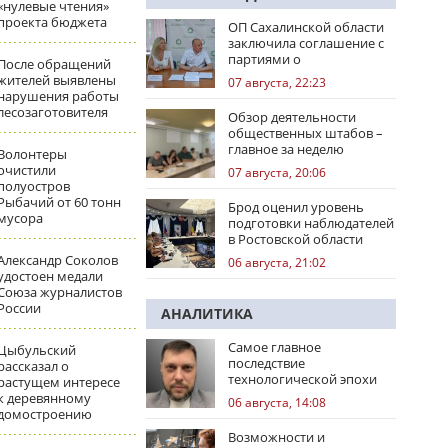
«нулевые чтения»
проекта бюджета
ОП Сахалинской области
заключила соглашение с
партиями о
После обращений
сотрудничестве на
жителей выявлены
07 августа, 22:23
выборах
нарушения работы
лесозаготовителя
Обзор деятельности
общественных штабов –
главное за неделю
Волонтеры
очистили
07 августа, 20:06
полуостров
Рыбачий от 60 тонн
Брод оценил уровень
мусора
подготовки наблюдателей
в Ростовской области
Александр Соколов
06 августа, 21:02
удостоен медали
Союза журналистов
России
АНАЛИТИКА
Самое главное
Цыбульский
последствие
рассказал о
технологической эпохи
растущем интересе
к деревянному
06 августа, 14:08
домостроению
Возможности и