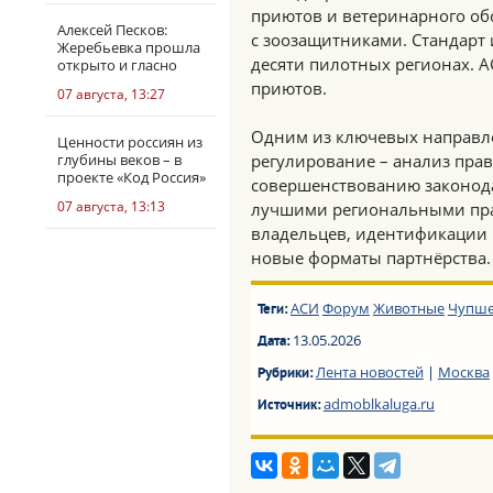
приютов и ветеринарного об
Алексей Песков:
с зоозащитниками. Стандарт
Жеребьевка прошла
десяти пилотных регионах. 
открыто и гласно
приютов.
07 августа, 13:27
Одним из ключевых направл
Ценности россиян из
глубины веков – в
регулирование – анализ пра
проекте «Код Россия»
совершенствованию законода
07 августа, 13:13
лучшими региональными прак
владельцев, идентификации 
новые форматы партнёрства.
АСИ
Форум
Животные
Чупше
Теги:
13.05.2026
Дата:
Лента новостей
|
Москва
Рубрики:
admoblkaluga.ru
Источник: