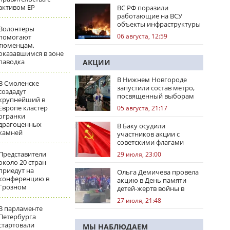
активом ЕР
ВС РФ поразили
работающие на ВСУ
объекты инфраструктуры
Волонтеры
и центры логистики
06 августа, 12:59
помогают
тюменцам,
оказавшимся в зоне
паводка
АКЦИИ
В Нижнем Новгороде
В Смоленске
запустили состав метро,
создадут
посвященный выборам
крупнейший в
Европе кластер
05 августа, 21:17
огранки
драгоценных
В Баку осудили
камней
участников акции с
советскими флагами
Представители
29 июля, 23:00
около 20 стран
приедут на
Ольга Демичева провела
конференцию в
акцию в День памяти
Грозном
детей-жертв войны в
Донбассе
27 июля, 21:48
В парламенте
Петербурга
стартовали
МЫ НАБЛЮДАЕМ