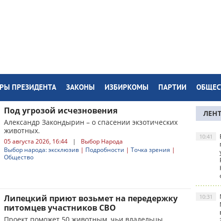
РЫ ПРЕЗИДЕНТА
ЗАКОНЫ
ИЗБИРКОМЫ
ПАРТИИ
ОБЩЕС
Под угрозой исчезновения
ЛЕН
Александр Закондырин – о спасении экзотических
животных.
10:41
05 августа 2026, 16:44
|
Выбор Народа
Выбор народа: эксклюзив
|
Подробности
|
Точка зрения
|
Общество
Липецкий приют возьмет на передержку
10:31
питомцев участников СВО
Проект поможет 50 животным, чьи владельцы