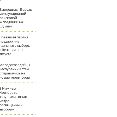
Завершился II заезд
международной
поисковой
экспедиции на
Шумшу
Правящая партия
предложила
назначить выборы
в Венгрии на 11
августа
Молодогвардейцы
Республики Алтай
отправились на
новые территории
В Нижнем
Новгороде
запустили состав
метро,
посвященный
выборам