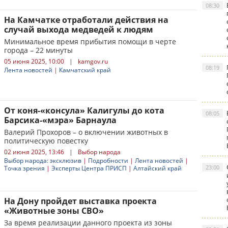
08:30
На Камчатке отработали действия на
случай выхода медведей к людям
Минимальное время прибытия помощи в черте
города – 22 минуты
05 июня 2025, 10:00
|
kamgov.ru
08:19
Лента новостей
|
Камчатский край
От коня-«консула» Калигулы до кота
08:05
Барсика-«мэра» Барнаула
Валерий Прохоров – о включении животных в
политическую повестку
02 июня 2025, 13:46
|
Выбор народа
Выбор народа: эксклюзив
|
Подробности
|
Лента новостей
|
23:00
Точка зрения
|
Эксперты Центра ПРИСП
|
Алтайский край
На Дону пройдет выставка проекта
«Животные зоны СВО»
За время реализации данного проекта из зоны