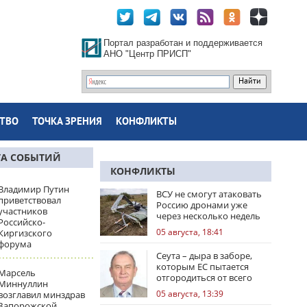
Портал разработан и поддерживается
АНО "Центр ПРИСП"
ТВО
ТОЧКА ЗРЕНИЯ
КОНФЛИКТЫ
ТА СОБЫТИЙ
КОНФЛИКТЫ
Владимир Путин
ВСУ не смогут атаковать
приветствовал
Россию дронами уже
участников
через несколько недель
Российско-
05 августа, 18:41
Киргизского
форума
Сеута – дыра в заборе,
которым ЕС пытается
Марсель
отгородиться от всего
Миннуллин
мира
05 августа, 13:39
возглавил минздрав
Запорожской