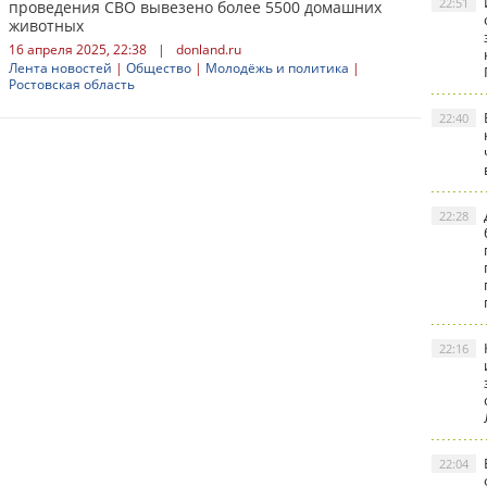
22:51
проведения СВО вывезено более 5500 домашних
животных
16 апреля 2025, 22:38
|
donland.ru
Лента новостей
|
Общество
|
Молодёжь и политика
|
Ростовская область
22:40
22:28
22:16
22:04