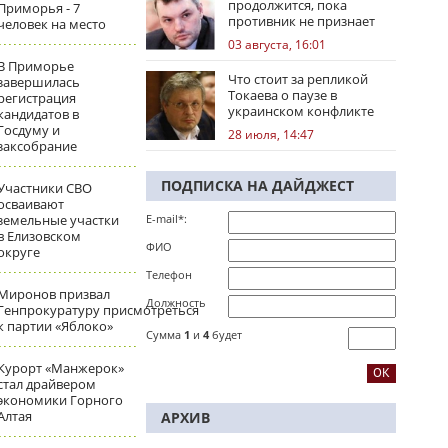
продолжится, пока
Приморья - 7
противник не признает
человек на место
стратегическое
03 августа, 16:01
поражение
В Приморье
Что стоит за репликой
завершилась
Токаева о паузе в
регистрация
украинском конфликте
кандидатов в
Госдуму и
28 июля, 14:47
заксобрание
ПОДПИСКА НА ДАЙДЖЕСТ
Участники СВО
осваивают
земельные участки
E-mail*:
в Елизовском
ФИО
округе
Телефон
Миронов призвал
Должность
Генпрокуратуру присмотреться
к партии «Яблоко»
Сумма
1
и
4
будет
Курорт «Манжерок»
стал драйвером
экономики Горного
Алтая
АРХИВ