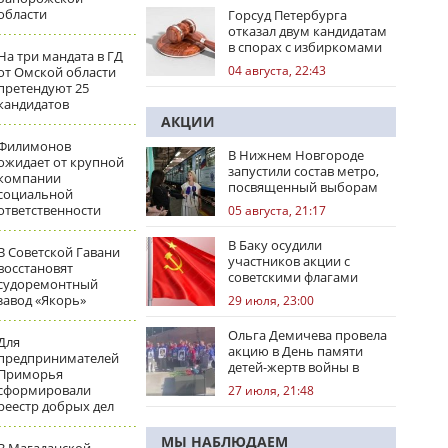
области
Горсуд Петербурга
отказал двум кандидатам
в спорах с избиркомами
На три мандата в ГД
04 августа, 22:43
от Омской области
претендуют 25
кандидатов
АКЦИИ
Филимонов
В Нижнем Новгороде
ожидает от крупной
запустили состав метро,
компании
посвященный выборам
социальной
ответственности
05 августа, 21:17
В Баку осудили
В Советской Гавани
участников акции с
восстановят
советскими флагами
судоремонтный
завод «Якорь»
29 июля, 23:00
Ольга Демичева провела
Для
акцию в День памяти
предпринимателей
детей-жертв войны в
Приморья
Донбассе
сформировали
27 июля, 21:48
реестр добрых дел
МЫ НАБЛЮДАЕМ