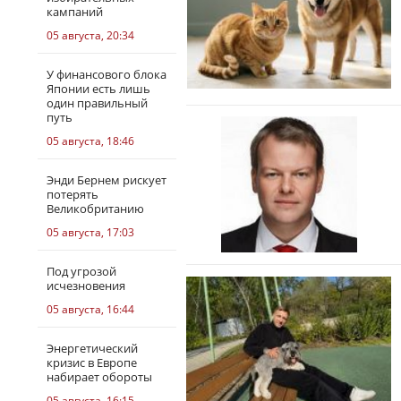
кампаний
05 августа, 20:34
У финансового блока
Японии есть лишь
один правильный
путь
05 августа, 18:46
Энди Бернем рискует
потерять
Великобританию
05 августа, 17:03
Под угрозой
исчезновения
05 августа, 16:44
Энергетический
кризис в Европе
набирает обороты
05 августа, 16:15