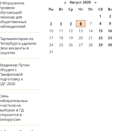
«
Август 2026 »
В Моршанске
провели
Пн
Вт
Ср
Чт
Пт
Сб
Вс
обучающий
1
2
семинар для
общественных
3
4
5
6
7
8
9
наблюдателей
10
11
12
13
14
15
16
17
18
19
20
21
22
23
Парламентарии из
Петербурга удалили
24
25
26
27
28
29
30
свои аккаунты в
31
соцсетях
Владимир Путин
обсудил с
Памфиловой
подготовку к
ЕДГ-2026
Семь
избирательных
участков на
выборах в ГД
откроются в
Белоруссии