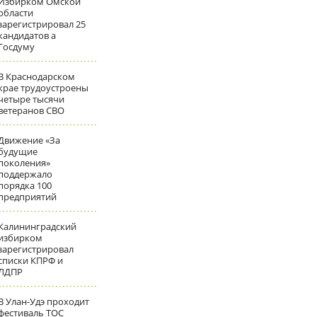
Избирком Омской
области
зарегистрировал 25
кандидатов а
Госдуму
В Краснодарском
крае трудоустроены
четыре тысячи
ветеранов СВО
Движение «За
будущие
поколения»
поддержало
порядка 100
предприятий
Калининградский
избирком
зарегистрировал
списки КПРФ и
ЛДПР
В Улан-Удэ проходит
фестиваль ТОС