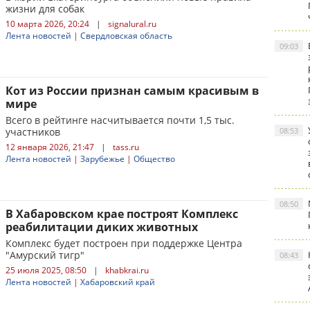
жизни для собак
10 марта 2026, 20:24
|
signalural.ru
Лента новостей
|
Свердловская область
09:03
Кот из России признан самым красивым в
мире
Всего в рейтинге насчитывается почти 1,5 тыс.
участников
08:53
12 января 2026, 21:47
|
tass.ru
Лента новостей
|
Зарубежье
|
Общество
08:50
В Хабаровском крае построят Комплекс
реабилитации диких животных
Комплекс будет построен при поддержке Центра
"Амурский тигр"
08:43
25 июля 2025, 08:50
|
khabkrai.ru
Лента новостей
|
Хабаровский край