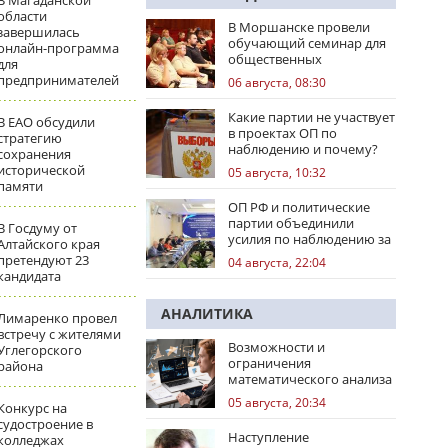
В Магаданской
области
В Моршанске провели
завершилась
обучающий семинар для
онлайн-программа
общественных
для
наблюдателей
предпринимателей
06 августа, 08:30
Какие партии не участвует
В ЕАО обсудили
в проектах ОП по
стратегию
наблюдению и почему?
сохранения
исторической
05 августа, 10:32
памяти
ОП РФ и политические
партии объединили
В Госдуму от
усилия по наблюдению за
Алтайского края
выборами
претендуют 23
04 августа, 22:04
кандидата
АНАЛИТИКА
Лимаренко провел
встречу с жителями
Возможности и
Углегорского
ограничения
района
математического анализа
избирательных кампаний
05 августа, 20:34
Конкурс на
судостроение в
Наступление
колледжах