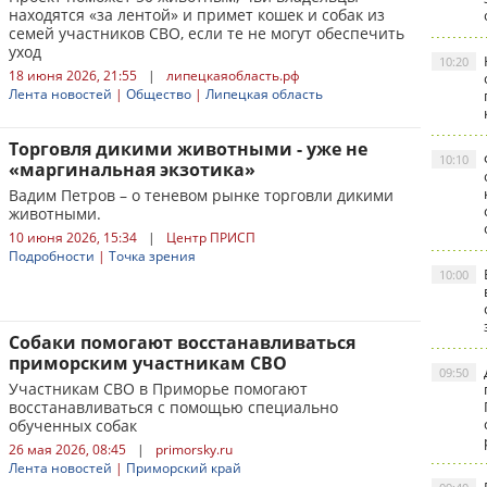
находятся «за лентой» и примет кошек и собак из
семей участников СВО, если те не могут обеспечить
уход
10:20
18 июня 2026, 21:55
|
липецкаяобласть.рф
Лента новостей
|
Общество
|
Липецкая область
Торговля дикими животными - уже не
10:10
«маргинальная экзотика»
Вадим Петров – о теневом рынке торговли дикими
животными.
10 июня 2026, 15:34
|
Центр ПРИСП
Подробности
|
Точка зрения
10:00
Собаки помогают восстанавливаться
приморским участникам СВО
09:50
Участникам СВО в Приморье помогают
восстанавливаться с помощью специально
обученных собак
26 мая 2026, 08:45
|
primorsky.ru
Лента новостей
|
Приморский край