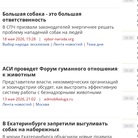
09:40
Большая собака - это большая
ответственность
В СПЧ призвали законодателей энергичнее решать
проблему нападений собак на людей
09:30
18 мая 2026, 15:28
|
vybor-naroda.org
Выбор народа: эксклюзив
|
Лента новостей
|
Тема дня
АСИ проведет Форум гуманного отношения
09:28
к животным
Представители власти, некоммерческих организаций
и зооиндустрии обсудят, как выстроить эффективную
систему работы с безнадзорными животными
09:18
13 мая 2026, 21:02
|
admoblkaluga.ru
Лента новостей
|
Москва
В Екатеринбурге запретили выгуливать
09:05
собак на набережных
В мэрии Екатеринбурга объяснили новые правила