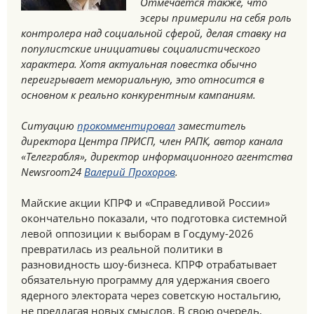
Отмечается также, что
эсеры примерили на себя роль
контролера над социальной сферой, делая ставку на
популистские инициативы социалистического
характера. Хотя актуальная повестка обычно
переигрывает мемориальную, это относится в
основном к реально конкурентным кампаниям.
Ситуацию
прокомментировал
заместитель
директора Центра ПРИСП, член РАПК, автор канала
«Телеграбля», директор информационного агентства
Newsroom24
Валерий Прохоров
.
Майские акции КПРФ и «Справедливой России»
окончательно показали, что подготовка системной
левой оппозиции к выборам в Госдуму-2026
превратилась из реальной политики в
разновидность шоу-бизнеса. КПРФ отрабатывает
обязательную программу для удержания своего
ядерного электората через советскую ностальгию,
не предлагая новых смыслов. В свою очередь,