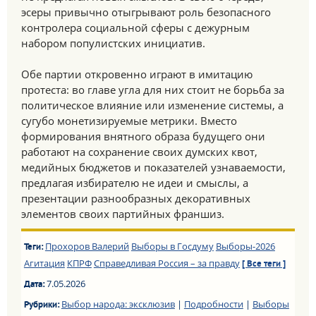
эсеры привычно отыгрывают роль безопасного
контролера социальной сферы с дежурным
набором популистских инициатив.
Обе партии откровенно играют в имитацию
протеста: во главе угла для них стоит не борьба за
политическое влияние или изменение системы, а
сугубо монетизируемые метрики. Вместо
формирования внятного образа будущего они
работают на сохранение своих думских квот,
медийных бюджетов и показателей узнаваемости,
предлагая избирателю не идеи и смыслы, а
презентации разнообразных декоративных
элементов своих партийных франшиз.
Прохоров Валерий
Выборы в Госдуму
Выборы-2026
Теги:
Агитация
КПРФ
Справедливая Россия – за правду
[ Все теги ]
7.05.2026
Дата:
Выбор народа: эксклюзив
|
Подробности
|
Выборы
Рубрики: