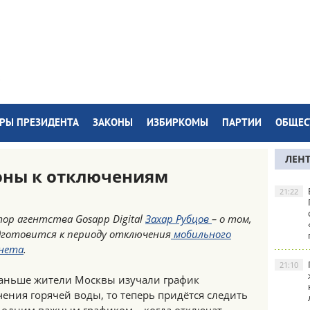
РЫ ПРЕЗИДЕНТА
ЗАКОНЫ
ИЗБИРКОМЫ
ПАРТИИ
ОБЩЕС
ЛЕН
оны к отключениям
21:22
ор агентства Gosapp Digital
Захар Рубцов
– о том,
дготовится к периоду отключения
мобильного
нета
.
21:10
раньше жители Москвы изучали график
ения горячей воды, то теперь придётся следить