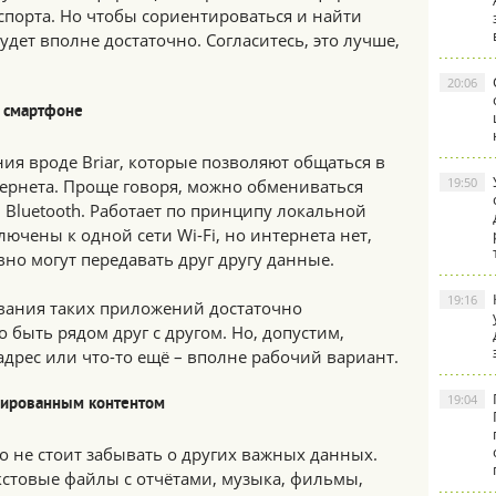
спорта. Но чтобы сориентироваться и найти
дет вполне достаточно. Согласитесь, это лучше,
.
20:06
а смартфоне
я вроде Briar, которые позволяют общаться в
19:50
тернета. Проще говоря, можно обмениваться
 Bluetooth. Работает по принципу локальной
лючены к одной сети Wi-Fi, но интернета нет,
авно могут передавать друг другу данные.
19:16
вания таких приложений достаточно
 быть рядом друг с другом. Но, допустим,
адрес или что-то ещё – вполне рабочий вариант.
19:04
шированным контентом
о не стоит забывать о других важных данных.
кстовые файлы с отчётами, музыка, фильмы,