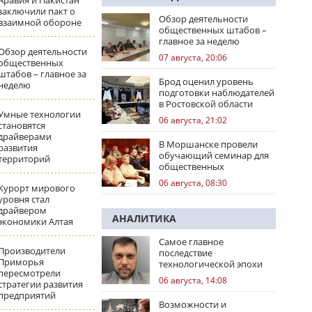
Аравия и Пакистан
заключили пакт о
Обзор деятельности
взаимной обороне
общественных штабов –
главное за неделю
Обзор деятельности
07 августа, 20:06
общественных
штабов – главное за
Брод оценил уровень
неделю
подготовки наблюдателей
в Ростовской области
Умные технологии
06 августа, 21:02
становятся
драйверами
В Моршанске провели
развития
обучающий семинар для
территорий
общественных
наблюдателей
06 августа, 08:30
Курорт мирового
уровня стал
драйвером
АНАЛИТИКА
экономики Алтая
Самое главное
Производители
последствие
Приморья
технологической эпохи
пересмотрели
06 августа, 14:08
стратегии развития
предприятий
Возможности и