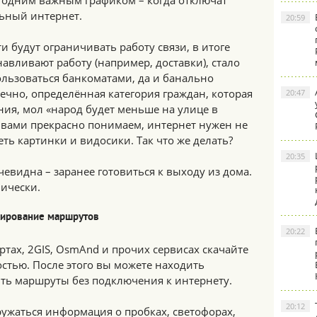
 одним важным графиком – когда отключат
ьный интернет.
20:59
ти будут ограничивать работу связи, в итоге
авливают работу (например, доставки), стало
ользоваться банкоматами, да и банально
онечно, определённая категория граждан, которая
20:47
ния, мол «народ будет меньше на улице в
 вами прекрасно понимаем, интернет нужен не
еть картинки и видосики. Так что же делать?
20:35
чевидна – заранее готовиться к выходу из дома.
нически.
ширование маршрутов
20:22
ртах, 2GIS, OsmAnd и прочих сервисах скачайте
стью. После этого вы можете находить
ить маршруты без подключения к интернету.
20:12
ружаться информация о пробках, светофорах,