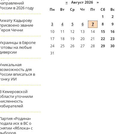
«
Август 2026 »
направлений
России в 2026 году
Пн
Вт
Ср
Чт
Пт
Сб
Вс
1
2
Ахмату Кадырову
3
4
5
6
7
8
9
присвоено звание
Героя Чечни
10
11
12
13
14
15
16
17
18
19
20
21
22
23
Украинцы в Европе
24
25
26
27
28
29
30
готовы на любые
диверсии
31
Уникальная
возможность для
России вписаться в
гонку ИИ
В Кемеровской
области уточнили
численность
избирателей
Партия «Родина»
подала иск в ВС о
снятии «Яблока» с
выборов