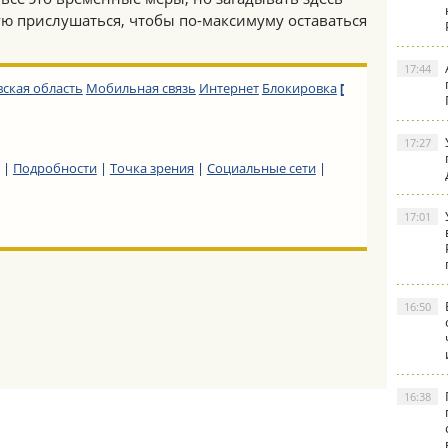
ую прислушаться, чтобы по-максимуму оставаться
17:44
ская область
Мобильная связь
Интернет
Блокировка
[
17:27
|
Подробности
|
Точка зрения
|
Социальные сети
|
17:01
16:50
16:38