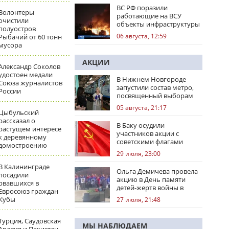
ВС РФ поразили
Волонтеры
работающие на ВСУ
очистили
объекты инфраструктуры
полуостров
и центры логистики
06 августа, 12:59
Рыбачий от 60 тонн
мусора
АКЦИИ
Александр Соколов
удостоен медали
В Нижнем Новгороде
Союза журналистов
запустили состав метро,
России
посвященный выборам
05 августа, 21:17
Цыбульский
рассказал о
В Баку осудили
растущем интересе
участников акции с
к деревянному
советскими флагами
домостроению
29 июля, 23:00
В Калининграде
Ольга Демичева провела
посадили
акцию в День памяти
рвавшихся в
детей-жертв войны в
Евросоюз граждан
Донбассе
Кубы
27 июля, 21:48
Турция, Саудовская
МЫ НАБЛЮДАЕМ