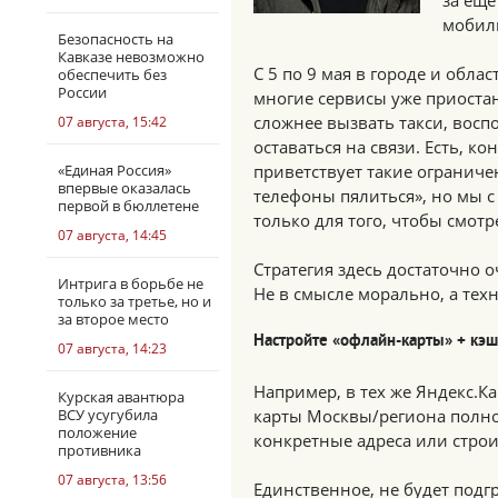
за ещё
мобил
Безопасность на
Кавказе невозможно
С 5 по 9 мая в городе и облас
обеспечить без
России
многие сервисы уже приостан
сложнее вызвать такси, восп
07 августа, 15:42
оставаться на связи. Есть, к
«Единая Россия»
приветствует такие ограниче
впервые оказалась
телефоны пялиться», но мы с
первой в бюллетене
только для того, чтобы смотр
07 августа, 14:45
Стратегия здесь достаточно о
Интрига в борьбе не
Не в смысле морально, а тех
только за третье, но и
за второе место
Настройте «офлайн-карты» + кэ
07 августа, 14:23
Например, в тех же Яндекс.Ка
Курская авантюра
ВСУ усугубила
карты Москвы/региона полно
положение
конкретные адреса или стро
противника
07 августа, 13:56
Единственное, не будет подг