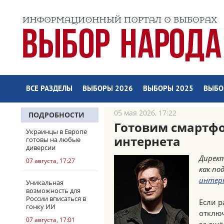
ВСЕ РАЗДЕЛЫ
ВЫБОРЫ 2026
ВЫБОРЫ 2025
ВЫБО
05 мая 2026, 17:22
ПОДРОБНОСТИ
Готовим смартф
Украинцы в Европе
интернета
готовы на любые
диверсии
Директ
07 августа, 17:27
как по
интер
Уникальная
возможность для
России вписаться в
Если 
гонку ИИ
отключ
07 августа, 17:01