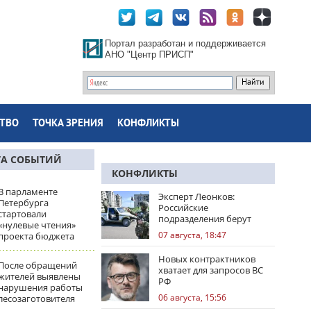
Портал разработан и поддерживается
АНО "Центр ПРИСП"
ТВО
ТОЧКА ЗРЕНИЯ
КОНФЛИКТЫ
ТА СОБЫТИЙ
КОНФЛИКТЫ
В парламенте
Эксперт Леонков:
Петербурга
Российские
стартовали
подразделения берут
«нулевые чтения»
Доброполье в клещи
07 августа, 18:47
проекта бюджета
Новых контрактников
После обращений
хватает для запросов ВС
жителей выявлены
РФ
нарушения работы
06 августа, 15:56
лесозаготовителя