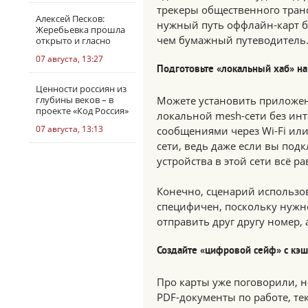
трекеры общественного тран
Алексей Песков:
нужный путь оффлайн-карт бу
Жеребьевка прошла
чем бумажный путеводитель
открыто и гласно
07 августа, 13:27
Подготовьте «локальный хаб» н
Ценности россиян из
глубины веков – в
Можете установить приложени
проекте «Код Россия»
локальной mesh-сети без ин
07 августа, 13:13
сообщениями через Wi-Fi или
сети, ведь даже если вы подк
устройства в этой сети всё р
Конечно, сценарий использо
специфичен, поскольку нужно
отправить друг другу номер, 
Создайте «цифровой сейф» с кэ
Про карты уже поговорили, н
PDF-документы по работе, те