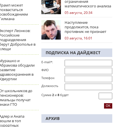
ограничения
Трамп может
математического анализа
похвастаться
избирательных кампаний
05 августа, 20:34
освобождением
Гилмана
Наступление
продолжится, пока
Эксперт Леонков:
противник не признает
Российские
стратегическое
03 августа, 16:01
подразделения
поражение
берут Доброполье в
клещи
ПОДПИСКА НА ДАЙДЖЕСТ
Мурашко и
E-mail*:
Абрамова обсудили
развитие
ФИО
здравоохранения в
Телефон
Удмуртии
Должность
От школьников до
пенсионеров:
Сумма
2
и
8
будет
ямальцы получат
знаки ГТО
Адлер и Анапа
АРХИВ
вошли в топ
курортных