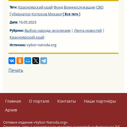
Красноярский край
Фонд
Военнослужащие
СВО
Теги:
Губернатор
Котюков Михаил
[ Все теги ]
16.05.2023
Дата:
Выбор народа: эксклюзив
|
Лента новостей
|
Рубрики:
Красноярский край
vybor-naroda.org
Источник:
Печать
Главная
О портале
Контакты
Наши партнёры
Архив
Сетевое издание «Vybor-Naroda.org».
Свидетельство о регистрации средства массовой информации ЭЛ