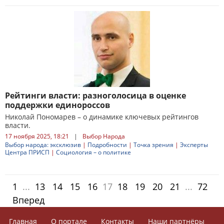
Рейтинги власти: разноголосица в оценке
поддержки единороссов
Николай Пономарев – о динамике ключевых рейтингов
власти.
17 ноября 2025, 18:21
|
Выбор Народа
Выбор народа: эксклюзив
|
Подробности
|
Точка зрения
|
Эксперты
Центра ПРИСП
|
Социология – о политике
1
...
13
14
15
16
17
18
19
20
21
...
72
Вперед
Главная
О портале
Контакты
Наши партнёры